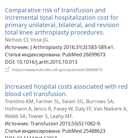
новом
Comparative risk of transfusion and
окне)
incremental total hospitalization cost for
primary unilateral, bilateral, and revision
total knee arthroplasty procedures.
(открывает
в
Nichols CI, Vose JG.
новом
Источник
‎: J Arthroplasty 2016;31(3):583-589.e1.
окне)
Статья индексирована
‎: PubMed 26699673
DOI
‎: 10.1016/j.arth.2015.10.013
(открывается
https://www.ncbi.nlm.nih.gov/pubmed/26699673
в
новом
Increased hospital costs associated with red
окне)
blood cell transfusion.
(открывается
в
Trentino KM, Farmer SL, Swain SG, Burrows SA,
новом
Hofmann A, Ienco R, Pavey W, Daly FF, Van Niekerk A,
окне)
Webb SA, Towler S, Leahy MF.
Источник
‎: Transfusion 2015;55(5):1082-9.
Статья индексирована
‎: PubMed 25488623