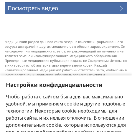
Посмотреть видео
Медицинский раздел данного сайта создан в качестве информационного
ресурса для врачей и других специалистов в области здравоохранения. Он
не содержит ни медицинских советов, ни рекомендаций по лечению и не
является заменой квалифицированного медицинского обслуживания.
Приведенные медицинские публикации изданы не Свидетелями Иеговы, но
в них говорится об альтернативах переливанию крови. Каждый
квалифицированный медицинский работник ответствен за то, чтобы быть в
курсе последней информации, обсуждать варианты лечения и
предоставлять пациентам возможность принимать решения в соответствии
Настройки конфиденциальности
с их состоянием, желаниями, ценностями и религиозными взглядами.
Не все перечисленные методы лечения подходят для каждого пациента.
Чтобы работа с сайтом была для вас максимально
Для пациентов. Всегда обращайтесь к врачу или другому
квалифицированному медицинскому работнику по вопросам, связанным с
удобной, мы применяем cookie и другие подобные
вашим состоянием здоровья или методами лечения. Если вы заболели,
технологии. Некоторые cookie необходимы для
проконсультируйтесь с врачом.
работы сайта, и их нельзя отключить. В отношении
Использование данного сайта определяется «Условиями использования».
дополнительных cookie, которые используются для