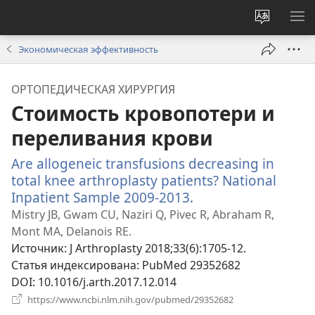
Изменит
ПО
язык
М
Экономическая эффективность
сайта
ОРТОПЕДИЧЕСКАЯ ХИРУРГИЯ
Стоимость кровопотери и
переливания крови
Are allogeneic transfusions decreasing in
total knee arthroplasty patients? National
Inpatient Sample 2009-2013.
(открывается
в
Mistry JB, Gwam CU, Naziri Q, Pivec R, Abraham R,
новом
Mont MA, Delanois RE.
окне)
Источник
‎: J Arthroplasty 2018;33(6):1705-12.
Статья индексирована
‎: PubMed 29352682
DOI
‎: 10.1016/j.arth.2017.12.014
(открывается
https://www.ncbi.nlm.nih.gov/pubmed/29352682
в