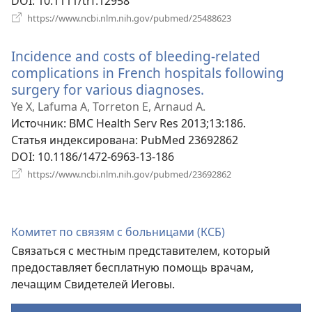
DOI
‎: 10.1111/trf.12958
(открывается
https://www.ncbi.nlm.nih.gov/pubmed/25488623
в
новом
Incidence and costs of bleeding-related
окне)
complications in French hospitals following
surgery for various diagnoses.
(открывается
в
Ye X, Lafuma A, Torreton E, Arnaud A.
новом
Источник
‎: BMC Health Serv Res 2013;13:186.
окне)
Статья индексирована
‎: PubMed 23692862
DOI
‎: 10.1186/1472-6963-13-186
(открывается
https://www.ncbi.nlm.nih.gov/pubmed/23692862
в
новом
окне)
Комитет по связям с больницами (КСБ)
Связаться с местным представителем, который
предоставляет бесплатную помощь врачам,
лечащим Свидетелей Иеговы.