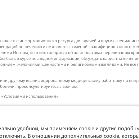
в качестве информационного ресурса для врачей и других специалисто
омендаций по лечению и не является заменой квалифицированного м
елями Иеговы, но в них говорится об альтернативах переливанию к
тобы быть в курсе последней информации, обсуждать варианты лечени
стоянием, желаниями, ценностями и религиозными взглядами. Не вс
чу или другому квалифицированному медицинскому работнику по вопр
болели, проконсультируйтесь с врачом.
я «Условиями использования».
мально удобной, мы применяем cookie и другие подобны
 отключить. В отношении дополнительных cookie, котор