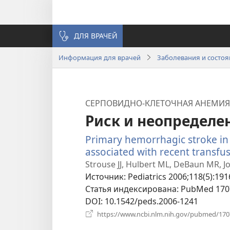
ДЛЯ ВРАЧЕЙ
Информация для врачей
Заболевания и состо
СЕРПОВИДНО-КЛЕТОЧНАЯ АНЕМИЯ
Риск и неопределе
Primary hemorrhagic stroke in c
associated with recent transfus
Strouse JJ, Hulbert ML, DeBaun MR, Jor
Источник
‎: Pediatrics 2006;118(5):191
Статья индексирована
‎: PubMed 17
DOI
‎: 10.1542/peds.2006-1241
https://www.ncbi.nlm.nih.gov/pubmed/17