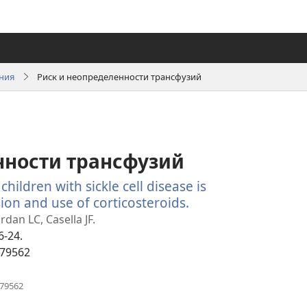
яния
Риск и неопределенности трансфузий
нности трансфузий
hildren with sickle cell disease is
ion and use of corticosteroids.
(открывается
в
dan LC, Casella JF.
новом
6-24.
окне)
079562
(открывается
079562
в