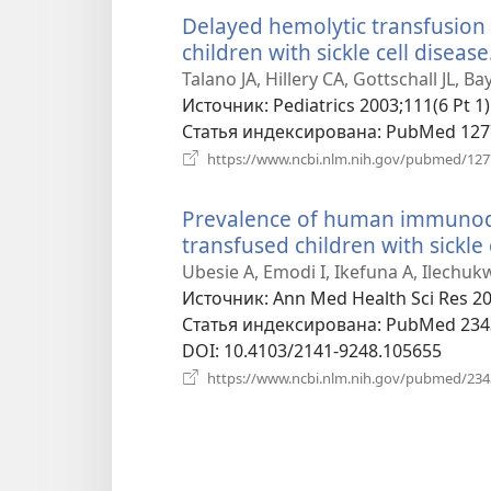
Delayed hemolytic transfusion
children with sickle cell disease
Talano JA, Hillery CA, Gottschall JL, Ba
Источник
‎: Pediatrics 2003;111(6 Pt 1
Статья индексирована
‎: PubMed 12
https://www.ncbi.nlm.nih.gov/pubmed/12
Prevalence of human immunode
transfused children with sickle
Ubesie A, Emodi I, Ikefuna A, Ilechuk
Источник
‎: Ann Med Health Sci Res 20
Статья индексирована
‎: PubMed 23
DOI
‎: 10.4103/2141-9248.105655
https://www.ncbi.nlm.nih.gov/pubmed/23