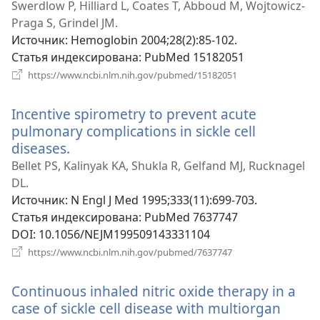
новом
Swerdlow P, Hilliard L, Coates T, Abboud M, Wojtowicz-
окне)
Praga S, Grindel JM.
Источник
‎: Hemoglobin 2004;28(2):85-102.
Статья индексирована
‎: PubMed 15182051
(открывается
https://www.ncbi.nlm.nih.gov/pubmed/15182051
в
новом
Incentive spirometry to prevent acute
окне)
pulmonary complications in sickle cell
diseases.
(открывается
в
Bellet PS, Kalinyak KA, Shukla R, Gelfand MJ, Rucknagel
новом
DL.
окне)
Источник
‎: N Engl J Med 1995;333(11):699-703.
Статья индексирована
‎: PubMed 7637747
DOI
‎: 10.1056/NEJM199509143331104
(открывается
https://www.ncbi.nlm.nih.gov/pubmed/7637747
в
новом
Continuous inhaled nitric oxide therapy in a
окне)
case of sickle cell disease with multiorgan