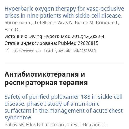
новом
Hyperbaric oxygen therapy for vaso-occlusive
окне)
crises in nine patients with sickle-cell disease.
(о
в
Stirnemann J, Letellier E, Aras N, Borne M, Brinquin L,
н
Fain O.
ок
Источник
‎: Diving Hyperb Med 2012;42(2):82-4.
Статья индексирована
‎: PubMed 22828815
(открывается
https://www.ncbi.nlm.nih.gov/pubmed/22828815
в
новом
окне)
Антибиотикотерапия и
респираторная терапия
Safety of purified poloxamer 188 in sickle cell
disease: phase I study of a non-ionic
surfactant in the management of acute chest
syndrome.
(открывается
в
Ballas SK, Files B, Luchtman-Jones L, Benjamin L,