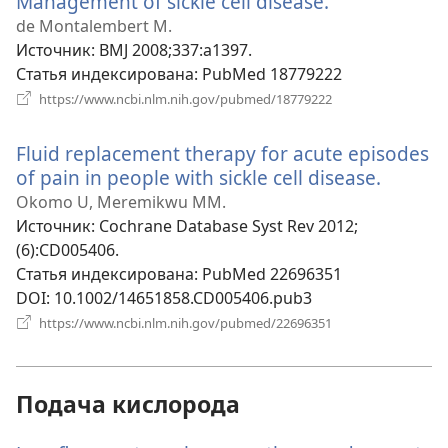
Management of sickle cell disease.
(открываетс
в
de Montalembert M.
новом
Источник
‎: BMJ 2008;337:a1397.
окне)
Статья индексирована
‎: PubMed 18779222
(открывается
https://www.ncbi.nlm.nih.gov/pubmed/18779222
в
новом
Fluid replacement therapy for acute episodes
окне)
of pain in people with sickle cell disease.
(откры
в
Okomo U, Meremikwu MM.
новом
Источник
‎: Cochrane Database Syst Rev 2012;
окне)
(6):CD005406.
Статья индексирована
‎: PubMed 22696351
DOI
‎: 10.1002/14651858.CD005406.pub3
(открывается
https://www.ncbi.nlm.nih.gov/pubmed/22696351
в
новом
окне)
Подача кислорода