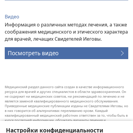
Видео
Информация о различных методах лечения, а также
соображения медицинского и этического характера
для врачей, лечащих Свидетелей Иеговы.
Посмотреть видео
Медицинский раздел данного сайта создан в качестве информационного
ресурса для врачей и других специалистов в области здравоохранения. Он
не содержит ни медицинских советов, ни рекомендаций по лечению и не
является заменой квалифицированного медицинского обслуживания.
Приведенные медицинские публикации изданы не Свидетелями Иеговы, но
в них говорится об альтернативах переливанию крови. Каждый
квалифицированный медицинский работник ответствен за то, чтобы быть в
курсе последней информации, обсуждать варианты лечения и
предоставлять пациентам возможность принимать решения в соответствии
Настройки конфиденциальности
с их состоянием, желаниями, ценностями и религиозными взглядами.