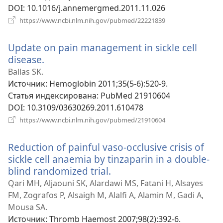
DOI
‎: 10.1016/j.annemergmed.2011.11.026
(открывается
https://www.ncbi.nlm.nih.gov/pubmed/22221839
в
новом
Update on pain management in sickle cell
окне)
disease.
(открывается
в
Ballas SK.
новом
Источник
‎: Hemoglobin 2011;35(5-6):520-9.
окне)
Статья индексирована
‎: PubMed 21910604
DOI
‎: 10.3109/03630269.2011.610478
(открывается
https://www.ncbi.nlm.nih.gov/pubmed/21910604
в
новом
Reduction of painful vaso-occlusive crisis of
окне)
sickle cell anaemia by tinzaparin in a double-
blind randomized trial.
(открывается
в
Qari MH, Aljaouni SK, Alardawi MS, Fatani H, Alsayes
новом
FM, Zografos P, Alsaigh M, Alalfi A, Alamin M, Gadi A,
окне)
Mousa SA.
Источник
‎: Thromb Haemost 2007;98(2):392-6.