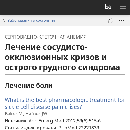
Изменит
ПО
язык
М
Заболевания и состояния
сайта
СЕРПОВИДНО-КЛЕТОЧНАЯ АНЕМИЯ
Лечение сосудисто-
окклюзионных кризов и
острого грудного синдрома
Лечение боли
What is the best pharmacologic treatment for
sickle cell disease pain crises?
(открывается
в
Baker M, Hafner JW.
новом
Источник
‎: Ann Emerg Med 2012;59(6):515-6.
окне)
Статья индексирована
‎: PubMed 22221839