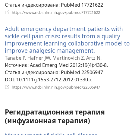
Статья индексирована
‎: PubMed 17721622
(открывается
https://www.ncbi.nlm.nih.gov/pubmed/17721622
в
новом
Adult emergency department patients with
окне)
sickle cell pain crisis: results from a quality
improvement learning collaborative model to
improve analgesic management.
(открывается
в
Tanabe P, Hafner JW, Martinovich Z, Artz N.
новом
Источник
‎: Acad Emerg Med 2012;19(4):430-8.
окне)
Статья индексирована
‎: PubMed 22506947
DOI
‎: 10.1111/j.1553-2712.2012.01330.x
(открывается
https://www.ncbi.nlm.nih.gov/pubmed/22506947
в
новом
окне)
Регидратационная терапия
(инфузионная терапия)