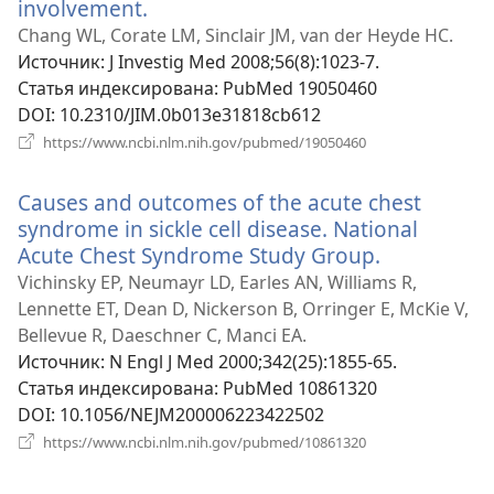
involvement.
(открывается
в
Chang WL, Corate LM, Sinclair JM, van der Heyde HC.
новом
Источник
‎: J Investig Med 2008;56(8):1023-7.
окне)
Статья индексирована
‎: PubMed 19050460
DOI
‎: 10.2310/JIM.0b013e31818cb612
(открывается
https://www.ncbi.nlm.nih.gov/pubmed/19050460
в
новом
Causes and outcomes of the acute chest
окне)
syndrome in sickle cell disease. National
Acute Chest Syndrome Study Group.
(открывает
в
Vichinsky EP, Neumayr LD, Earles AN, Williams R,
новом
Lennette ET, Dean D, Nickerson B, Orringer E, McKie V,
окне)
Bellevue R, Daeschner C, Manci EA.
Источник
‎: N Engl J Med 2000;342(25):1855-65.
Статья индексирована
‎: PubMed 10861320
DOI
‎: 10.1056/NEJM200006223422502
(открывается
https://www.ncbi.nlm.nih.gov/pubmed/10861320
в
новом