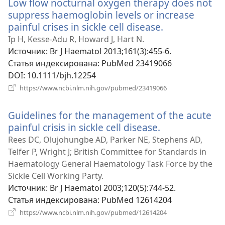
Low flow nocturnal oxygen therapy does not
suppress haemoglobin levels or increase
painful crises in sickle cell disease.
(открывается
в
Ip H, Kesse-Adu R, Howard J, Hart N.
новом
Источник
‎: Br J Haematol 2013;161(3):455-6.
окне)
Статья индексирована
‎: PubMed 23419066
DOI
‎: 10.1111/bjh.12254
(открывается
https://www.ncbi.nlm.nih.gov/pubmed/23419066
в
новом
Guidelines for the management of the acute
окне)
painful crisis in sickle cell disease.
(открывается
в
Rees DC, Olujohungbe AD, Parker NE, Stephens AD,
новом
Telfer P, Wright J; British Committee for Standards in
окне)
Haematology General Haematology Task Force by the
Sickle Cell Working Party.
Источник
‎: Br J Haematol 2003;120(5):744-52.
Статья индексирована
‎: PubMed 12614204
(открывается
https://www.ncbi.nlm.nih.gov/pubmed/12614204
в