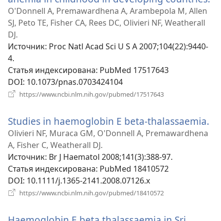
в
O'Donnell A, Premawardhena A, Arambepola M, Allen
н
SJ, Peto TE, Fisher CA, Rees DC, Olivieri NF, Weatherall
ок
DJ.
Источник
‎: Proc Natl Acad Sci U S A 2007;104(22):9440-
4.
Статья индексирована
‎: PubMed 17517643
DOI
‎: 10.1073/pnas.0703424104
(открывается
https://www.ncbi.nlm.nih.gov/pubmed/17517643
в
новом
Studies in haemoglobin E beta-thalassaemia.
(о
окне)
в
Olivieri NF, Muraca GM, O'Donnell A, Premawardhena
но
A, Fisher C, Weatherall DJ.
ок
Источник
‎: Br J Haematol 2008;141(3):388-97.
Статья индексирована
‎: PubMed 18410572
DOI
‎: 10.1111/j.1365-2141.2008.07126.x
(открывается
https://www.ncbi.nlm.nih.gov/pubmed/18410572
в
новом
Haemoglobin E beta thalassaemia in Sri
окне)