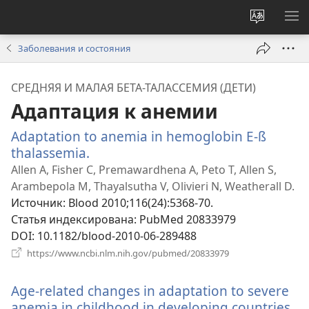
Изменит
ПО
язык
М
Заболевания и состояния
сайта
СРЕДНЯЯ И МАЛАЯ БЕТА-ТАЛАССЕМИЯ (ДЕТИ)
Адаптация к анемии
Adaptation to anemia in hemoglobin E-ß
thalassemia.
(открывается
в
Allen A, Fisher C, Premawardhena A, Peto T, Allen S,
новом
Arambepola M, Thayalsutha V, Olivieri N, Weatherall D.
окне)
Источник
‎: Blood 2010;116(24):5368-70.
Статья индексирована
‎: PubMed 20833979
DOI
‎: 10.1182/blood-2010-06-289488
(открывается
https://www.ncbi.nlm.nih.gov/pubmed/20833979
в
новом
Age-related changes in adaptation to severe
окне)
anemia in childhood in developing countries.
(о