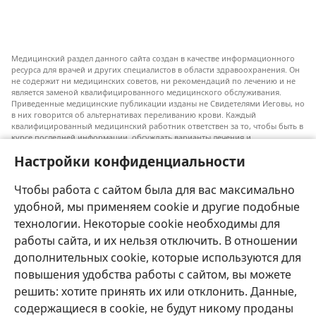
Медицинский раздел данного сайта создан в качестве информационного
ресурса для врачей и других специалистов в области здравоохранения. Он
не содержит ни медицинских советов, ни рекомендаций по лечению и не
является заменой квалифицированного медицинского обслуживания.
Приведенные медицинские публикации изданы не Свидетелями Иеговы, но
в них говорится об альтернативах переливанию крови. Каждый
квалифицированный медицинский работник ответствен за то, чтобы быть в
курсе последней информации, обсуждать варианты лечения и
предоставлять пациентам возможность принимать решения в соответствии
Настройки конфиденциальности
с их состоянием, желаниями, ценностями и религиозными взглядами.
Не все перечисленные методы лечения подходят для каждого пациента.
Чтобы работа с сайтом была для вас максимально
Для пациентов. Всегда обращайтесь к врачу или другому
квалифицированному медицинскому работнику по вопросам, связанным с
удобной, мы применяем cookie и другие подобные
вашим состоянием здоровья или методами лечения. Если вы заболели,
технологии. Некоторые cookie необходимы для
проконсультируйтесь с врачом.
работы сайта, и их нельзя отключить. В отношении
Использование данного сайта определяется «Условиями использования».
дополнительных cookie, которые используются для
повышения удобства работы с сайтом, вы можете
решить: хотите принять их или отклонить. Данные,
содержащиеся в cookie, не будут никому проданы
Настроить внешний вид