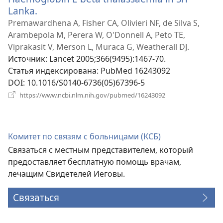
Lanka.
(открывается
в
Premawardhena A, Fisher CA, Olivieri NF, de Silva S,
новом
Arambepola M, Perera W, O'Donnell A, Peto TE,
окне)
Viprakasit V, Merson L, Muraca G, Weatherall DJ.
Источник
‎: Lancet 2005;366(9495):1467-70.
Статья индексирована
‎: PubMed 16243092
DOI
‎: 10.1016/S0140-6736(05)67396-5
(открывается
https://www.ncbi.nlm.nih.gov/pubmed/16243092
в
новом
окне)
Комитет по связям с больницами (КСБ)
Связаться с местным представителем, который
предоставляет бесплатную помощь врачам,
лечащим Свидетелей Иеговы.
Связаться