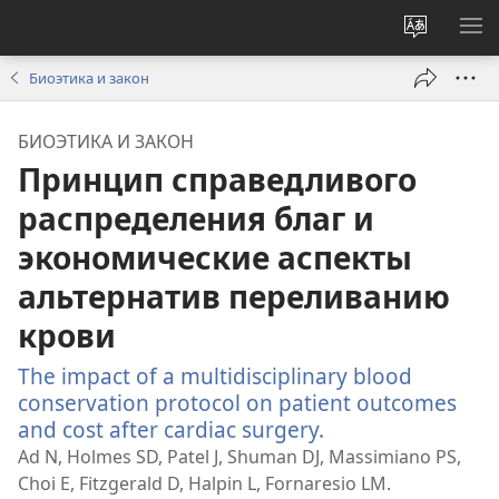
Изменит
ПО
язык
М
Биоэтика и закон
сайта
БИОЭТИКА И ЗАКОН
Принцип справедливого
распределения благ и
экономические аспекты
альтернатив переливанию
крови
The impact of a multidisciplinary blood
conservation protocol on patient outcomes
and cost after cardiac surgery.
(открывается
в
Ad N, Holmes SD, Patel J, Shuman DJ, Massimiano PS,
новом
Choi E, Fitzgerald D, Halpin L, Fornaresio LM.