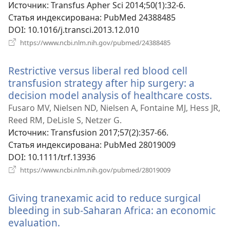
новом
Источник
‎: Transfus Apher Sci 2014;50(1):32-6.
окне)
Статья индексирована
‎: PubMed 24388485
DOI
‎: 10.1016/j.transci.2013.12.010
(открывается
https://www.ncbi.nlm.nih.gov/pubmed/24388485
в
новом
Restrictive versus liberal red blood cell
окне)
transfusion strategy after hip surgery: a
decision model analysis of healthcare costs.
(от
в
Fusaro MV, Nielsen ND, Nielsen A, Fontaine MJ, Hess JR,
но
Reed RM, DeLisle S, Netzer G.
окн
Источник
‎: Transfusion 2017;57(2):357-66.
Статья индексирована
‎: PubMed 28019009
DOI
‎: 10.1111/trf.13936
(открывается
https://www.ncbi.nlm.nih.gov/pubmed/28019009
в
новом
Giving tranexamic acid to reduce surgical
окне)
bleeding in sub-Saharan Africa: an economic
evaluation.
(открывается