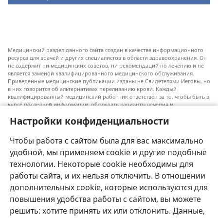
Медицинский раздел данного сайта создан в качестве информационного
ресурса для врачей и других специалистов в области здравоохранения. Он
не содержит ни медицинских советов, ни рекомендаций по лечению и не
является заменой квалифицированного медицинского обслуживания.
Приведенные медицинские публикации изданы не Свидетелями Иеговы, но
в них говорится об альтернативах переливанию крови. Каждый
квалифицированный медицинский работник ответствен за то, чтобы быть в
курсе последней информации, обсуждать варианты лечения и
предоставлять пациентам возможность принимать решения в соответствии
Настройки конфиденциальности
с их состоянием, желаниями, ценностями и религиозными взглядами.
Не все перечисленные методы лечения подходят для каждого пациента.
Чтобы работа с сайтом была для вас максимально
Для пациентов. Всегда обращайтесь к врачу или другому
квалифицированному медицинскому работнику по вопросам, связанным с
удобной, мы применяем cookie и другие подобные
вашим состоянием здоровья или методами лечения. Если вы заболели,
технологии. Некоторые cookie необходимы для
проконсультируйтесь с врачом.
работы сайта, и их нельзя отключить. В отношении
Использование данного сайта определяется «Условиями использования».
дополнительных cookie, которые используются для
повышения удобства работы с сайтом, вы можете
решить: хотите принять их или отклонить. Данные,