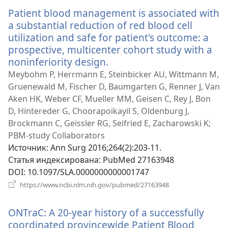
новом
Patient blood management is associated with
окне)
a substantial reduction of red blood cell
utilization and safe for patient's outcome: a
prospective, multicenter cohort study with a
noninferiority design.
(открывается
в
Meybohm P, Herrmann E, Steinbicker AU, Wittmann M,
новом
Gruenewald M, Fischer D, Baumgarten G, Renner J, Van
окне)
Aken HK, Weber CF, Mueller MM, Geisen C, Rey J, Bon
D, Hintereder G, Choorapoikayil S, Oldenburg J,
Brockmann C, Geissler RG, Seifried E, Zacharowski K;
PBM-study Collaborators
Источник
‎: Ann Surg 2016;264(2):203-11.
Статья индексирована
‎: PubMed 27163948
DOI
‎: 10.1097/SLA.0000000000001747
(открывается
https://www.ncbi.nlm.nih.gov/pubmed/27163948
в
новом
ONTraC: A 20-year history of a successfully
окне)
coordinated provincewide Patient Blood