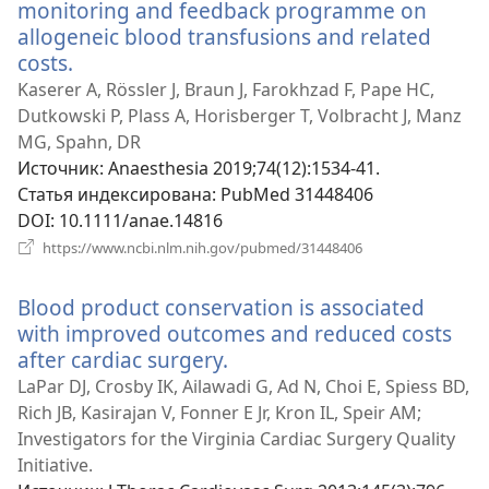
monitoring and feedback programme on
allogeneic blood transfusions and related
costs.
(открывается
в
Kaserer A, Rössler J, Braun J, Farokhzad F, Pape HC,
новом
Dutkowski P, Plass A, Horisberger T, Volbracht J, Manz
окне)
MG, Spahn, DR
Источник
‎: Anaesthesia 2019;74(12):1534-41.
Статья индексирована
‎: PubMed 31448406
DOI
‎: 10.1111/anae.14816
(открывается
https://www.ncbi.nlm.nih.gov/pubmed/31448406
в
новом
Blood product conservation is associated
окне)
with improved outcomes and reduced costs
after cardiac surgery.
(открывается
в
LaPar DJ, Crosby IK, Ailawadi G, Ad N, Choi E, Spiess BD,
новом
Rich JB, Kasirajan V, Fonner E Jr, Kron IL, Speir AM;
окне)
Investigators for the Virginia Cardiac Surgery Quality
Initiative.