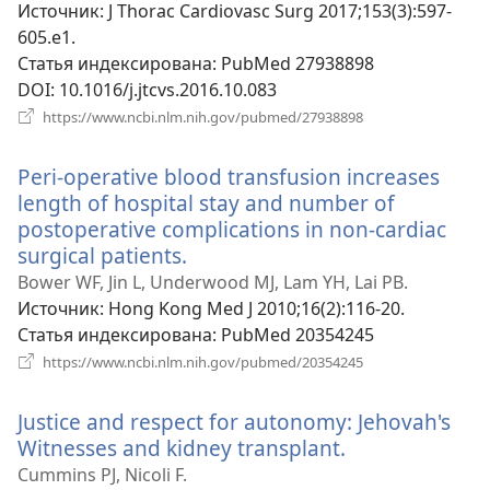
окне)
Источник
‎: J Thorac Cardiovasc Surg 2017;153(3):597-
605.e1.
Статья индексирована
‎: PubMed 27938898
DOI
‎: 10.1016/j.jtcvs.2016.10.083
(открывается
https://www.ncbi.nlm.nih.gov/pubmed/27938898
в
новом
Peri-operative blood transfusion increases
окне)
length of hospital stay and number of
postoperative complications in non-cardiac
surgical patients.
(открывается
в
Bower WF, Jin L, Underwood MJ, Lam YH, Lai PB.
новом
Источник
‎: Hong Kong Med J 2010;16(2):116-20.
окне)
Статья индексирована
‎: PubMed 20354245
(открывается
https://www.ncbi.nlm.nih.gov/pubmed/20354245
в
новом
Justice and respect for autonomy: Jehovah's
окне)
Witnesses and kidney transplant.
(открывается
в
Cummins PJ, Nicoli F.