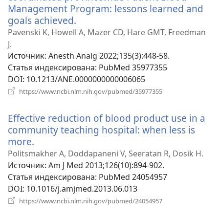
Management Program: lessons learned and
goals achieved.
(открывается
в
Pavenski K, Howell A, Mazer CD, Hare GMT, Freedman
новом
J.
окне)
Источник
‎: Anesth Analg 2022;135(3):448-58.
Статья индексирована
‎: PubMed 35977355
DOI
‎: 10.1213/ANE.0000000000006065
(открывается
https://www.ncbi.nlm.nih.gov/pubmed/35977355
в
новом
Effective reduction of blood product use in a
окне)
community teaching hospital: when less is
more.
(открывается
в
Politsmakher A, Doddapaneni V, Seeratan R, Dosik H.
новом
Источник
‎: Am J Med 2013;126(10):894-902.
окне)
Статья индексирована
‎: PubMed 24054957
DOI
‎: 10.1016/j.amjmed.2013.06.013
(открывается
https://www.ncbi.nlm.nih.gov/pubmed/24054957
в
новом