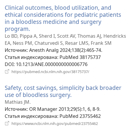
новом
Clinical outcomes, blood utilization, and
окне)
ethical considerations for pediatric patients
in a bloodless medicine and surgery
program.
(открывается
в
Lo BD, Pippa A, Sherd I, Scott AV, Thomas AJ, Hendricks
новом
EA, Ness PM, Chaturvedi S, Resar LMS, Frank SM
окне)
Источник
‎: Anesth Analg 2024;138(2):465-74.
Статья индексирована
‎: PubMed 38175737
DOI
‎: 10.1213/ANE.0000000000006776
(открывается
https://pubmed.ncbi.nlm.nih.gov/38175737/
в
новом
Safety, cost savings, simplicity back broader
окне)
use of bloodless surgery.
(открывается
в
Mathias JM.
новом
Источник
‎: OR Manager 2013;29(5):1, 6, 8-9.
окне)
Статья индексирована
‎: PubMed 23755462
(открывается
https://www.ncbi.nlm.nih.gov/pubmed/23755462
в