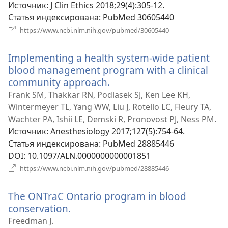
новом
Источник
‎: J Clin Ethics 2018;29(4):305-12.
окне)
Статья индексирована
‎: PubMed 30605440
(открывается
https://www.ncbi.nlm.nih.gov/pubmed/30605440
в
новом
Implementing a health system-wide patient
окне)
blood management program with a clinical
community approach.
(открывается
в
Frank SM, Thakkar RN, Podlasek SJ, Ken Lee KH,
новом
Wintermeyer TL, Yang WW, Liu J, Rotello LC, Fleury TA,
окне)
Wachter PA, Ishii LE, Demski R, Pronovost PJ, Ness PM.
Источник
‎: Anesthesiology 2017;127(5):754-64.
Статья индексирована
‎: PubMed 28885446
DOI
‎: 10.1097/ALN.0000000000001851
(открывается
https://www.ncbi.nlm.nih.gov/pubmed/28885446
в
новом
The ONTraC Ontario program in blood
окне)
conservation.
(открывается
в
Freedman J.