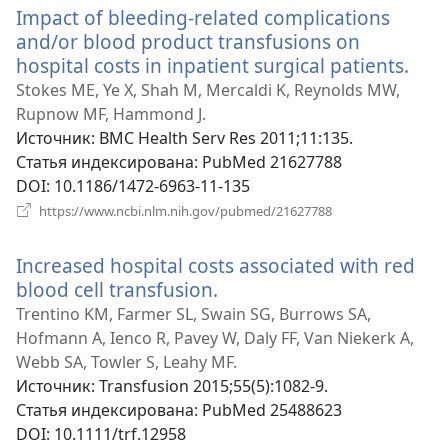
Impact of bleeding-related complications
окне)
and/or blood product transfusions on
hospital costs in inpatient surgical patients.
(от
в
Stokes ME, Ye X, Shah M, Mercaldi K, Reynolds MW,
нов
Rupnow MF, Hammond J.
окн
Источник
‎: BMC Health Serv Res 2011;11:135.
Статья индексирована
‎: PubMed 21627788
DOI
‎: 10.1186/1472-6963-11-135
(открывается
https://www.ncbi.nlm.nih.gov/pubmed/21627788
в
новом
Increased hospital costs associated with red
окне)
blood cell transfusion.
(открывается
в
Trentino KM, Farmer SL, Swain SG, Burrows SA,
новом
Hofmann A, Ienco R, Pavey W, Daly FF, Van Niekerk A,
окне)
Webb SA, Towler S, Leahy MF.
Источник
‎: Transfusion 2015;55(5):1082-9.
Статья индексирована
‎: PubMed 25488623
DOI
‎: 10.1111/trf.12958