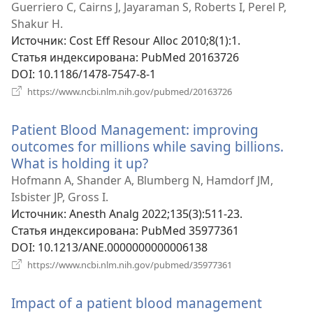
в
Guerriero C, Cairns J, Jayaraman S, Roberts I, Perel P,
новом
Shakur H.
окне)
Источник
‎: Cost Eff Resour Alloc 2010;8(1):1.
Статья индексирована
‎: PubMed 20163726
DOI
‎: 10.1186/1478-7547-8-1
(открывается
https://www.ncbi.nlm.nih.gov/pubmed/20163726
в
новом
Patient Blood Management: improving
окне)
outcomes for millions while saving billions.
What is holding it up?
(открывается
в
Hofmann A, Shander A, Blumberg N, Hamdorf JM,
новом
Isbister JP, Gross I.
окне)
Источник
‎: Anesth Analg 2022;135(3):511-23.
Статья индексирована
‎: PubMed 35977361
DOI
‎: 10.1213/ANE.0000000000006138
(открывается
https://www.ncbi.nlm.nih.gov/pubmed/35977361
в
новом
Impact of a patient blood management
окне)