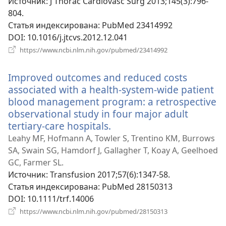
Источник
‎: J Thorac Cardiovasc Surg 2013;145(3):796-
804.
Статья индексирована
‎: PubMed 23414992
DOI
‎: 10.1016/j.jtcvs.2012.12.041
(открывается
https://www.ncbi.nlm.nih.gov/pubmed/23414992
в
новом
Improved outcomes and reduced costs
окне)
associated with a health-system-wide patient
blood management program: a retrospective
observational study in four major adult
tertiary-care hospitals.
(открывается
в
Leahy MF, Hofmann A, Towler S, Trentino KM, Burrows
новом
SA, Swain SG, Hamdorf J, Gallagher T, Koay A, Geelhoed
окне)
GC, Farmer SL.
Источник
‎: Transfusion 2017;57(6):1347-58.
Статья индексирована
‎: PubMed 28150313
DOI
‎: 10.1111/trf.14006
(открывается
https://www.ncbi.nlm.nih.gov/pubmed/28150313
в