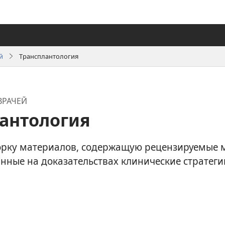
й
Трансплантология
ВРАЧЕЙ
антология
орку материалов, содержащую рецензируемые 
анные на доказательствах клинические стратеги