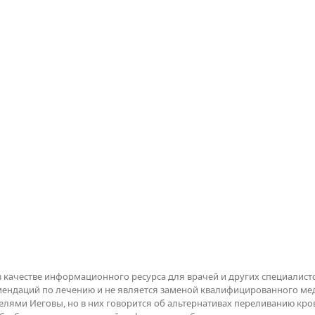
в качестве информационного ресурса для врачей и других специалисто
омендаций по лечению и не является заменой квалифицированного м
елями Иеговы, но в них говорится об альтернативах переливанию к