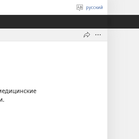
русский
Выберите
язык
медицинские
и.