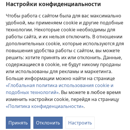
Настройки конфиденциальности
с их состоянием, желаниями, ценностями и религиозными взглядами.
Не все перечисленные методы лечения подходят для каждого пациента.
Чтобы работа с сайтом была для вас максимально
Для пациентов. Всегда обращайтесь к врачу или другому
квалифицированному медицинскому работнику по вопросам, связанным с
удобной, мы применяем cookie и другие подобные
вашим состоянием здоровья или методами лечения. Если вы заболели,
технологии. Некоторые cookie необходимы для
проконсультируйтесь с врачом.
работы сайта, и их нельзя отключить. В отношении
Использование данного сайта определяется «Условиями использования».
дополнительных cookie, которые используются для
повышения удобства работы с сайтом, вы можете
решить: хотите принять их или отклонить. Данные,
содержащиеся в cookie, не будут никому проданы
Настроить внешний вид
или использованы для рекламы и маркетинга.
Больше информации можно найти на странице
«Глобальная политика использования cookie и
подобных технологий»
. Вы можете в любое время
Copyright
© 2026 Watch Tower Bible and Tract Society of Pennsylvania.
изменить настройки cookie, перейдя на страницу
УСЛОВИЯ ИСПОЛЬЗОВАНИЯ
|
ПОЛИТИКА
КОНФИДЕНЦИАЛЬНОСТИ
|
НАСТРОЙКИ
«Политика конфиденциальности»
.
КОНФИДЕНЦИАЛЬНОСТИ
Принять
Отклонить
Настроить