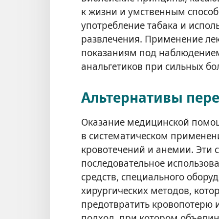
к жизни и умственным способ
употребление табака и испол
развлечения. Применение ле
показаниям под наблюдением 
анальгетиков при сильных бо
Альтернативы пер
Оказание медицинской помощ
в систематическом применени
кровотечений и анемии. Эти 
последовательное использов
средств, специального обору
хирургических методов, кот
предотвратить кровопотерю и
подход, при котором объеди