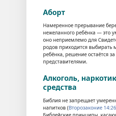
Аборт
Намеренное прерывание бере
нежеланного ребёнка — это 
оно неприемлемо для Свидете
родов приходится выбирать 
ребёнка, решение остаётся з
представителями.
Алкоголь, наркоти
средства
Библия не запрещает умерен
напитков (
Второзаконие 14:26
Библейские принципы, касаю