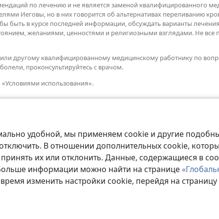
омендаций по лечению и не является заменой квалифицированного м
елями Иеговы, но в них говорится об альтернативах переливанию к
тобы быть в курсе последней информации, обсуждать варианты лечени
стоянием, желаниями, ценностями и религиозными взглядами. Не вс
чу или другому квалифицированному медицинскому работнику по вопр
болели, проконсультируйтесь с врачом.
я «Условиями использования».
мально удобной, мы применяем cookie и другие подобны
 отключить. В отношении дополнительных cookie, котор
 принять их или отклонить. Данные, содержащиеся в coo
 Больше информации можно найти на странице
«Глобаль
Copyright
© 2026 Watch Tower Bible and Tract Society of Pennsylvania.
 время изменить настройки cookie, перейдя на страницу
ЗОВАНИЯ
|
ПОЛИТИКА КОНФИДЕНЦИАЛЬНОСТИ
|
НАСТРОЙКИ КОН