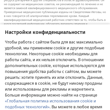
ресурса для врачей и других специалистов в области здравоохранения. Он
не содержит ни медицинских советов, ни рекомендаций по лечению и не
является заменой квалифицированного медицинского обслуживания.
Приведенные медицинские публикации изданы не Свидетелями Иеговы, но
в них говорится об альтернативах переливанию крови. Каждый
квалифицированный медицинский работник ответствен за то, чтобы быть в
курсе последней информации, обсуждать варианты лечения и
предоставлять пациентам возможность принимать решения в соответствии
Настройки конфиденциальности
с их состоянием, желаниями, ценностями и религиозными взглядами.
Не все перечисленные методы лечения подходят для каждого пациента.
Чтобы работа с сайтом была для вас максимально
Для пациентов. Всегда обращайтесь к врачу или другому
квалифицированному медицинскому работнику по вопросам, связанным с
удобной, мы применяем cookie и другие подобные
вашим состоянием здоровья или методами лечения. Если вы заболели,
технологии. Некоторые cookie необходимы для
проконсультируйтесь с врачом.
работы сайта, и их нельзя отключить. В отношении
Использование данного сайта определяется «Условиями использования».
дополнительных cookie, которые используются для
повышения удобства работы с сайтом, вы можете
решить: хотите принять их или отклонить. Данные,
содержащиеся в cookie, не будут никому проданы
Настроить внешний вид
или использованы для рекламы и маркетинга.
Больше информации можно найти на странице
«Глобальная политика использования cookie и
подобных технологий»
. Вы можете в любое время
Copyright
© 2026 Watch Tower Bible and Tract Society of Pennsylvania.