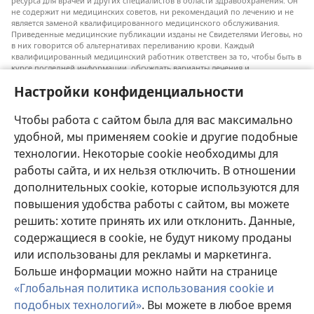
ресурса для врачей и других специалистов в области здравоохранения. Он
не содержит ни медицинских советов, ни рекомендаций по лечению и не
является заменой квалифицированного медицинского обслуживания.
Приведенные медицинские публикации изданы не Свидетелями Иеговы, но
в них говорится об альтернативах переливанию крови. Каждый
квалифицированный медицинский работник ответствен за то, чтобы быть в
курсе последней информации, обсуждать варианты лечения и
предоставлять пациентам возможность принимать решения в соответствии
Настройки конфиденциальности
с их состоянием, желаниями, ценностями и религиозными взглядами.
Не все перечисленные методы лечения подходят для каждого пациента.
Чтобы работа с сайтом была для вас максимально
Для пациентов. Всегда обращайтесь к врачу или другому
квалифицированному медицинскому работнику по вопросам, связанным с
удобной, мы применяем cookie и другие подобные
вашим состоянием здоровья или методами лечения. Если вы заболели,
технологии. Некоторые cookie необходимы для
проконсультируйтесь с врачом.
работы сайта, и их нельзя отключить. В отношении
Использование данного сайта определяется «Условиями использования».
дополнительных cookie, которые используются для
повышения удобства работы с сайтом, вы можете
решить: хотите принять их или отклонить. Данные,
содержащиеся в cookie, не будут никому проданы
Настроить внешний вид
или использованы для рекламы и маркетинга.
Больше информации можно найти на странице
«Глобальная политика использования cookie и
подобных технологий»
. Вы можете в любое время
Copyright
© 2026 Watch Tower Bible and Tract Society of Pennsylvania.