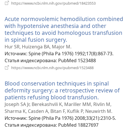
(открывается
https://www.ncbi.nlm.nih.gov/pubmed/18423553
в
новом
Acute normovolemic hemodilution combined
окне)
with hypotensive anesthesia and other
techniques to avoid homologous transfusion
in spinal fusion surgery.
(открывается
в
Hur SR, Huizenga BA, Major M.
новом
Источник
‎: Spine (Phila Pa 1976) 1992;17(8):867-73.
окне)
Статья индексирована
‎: PubMed 1523488
(открывается
https://www.ncbi.nlm.nih.gov/pubmed/1523488
в
новом
Blood conservation techniques in spinal
окне)
deformity surgery: a retrospective review of
patients refusing blood transfusion.
(открывает
в
Joseph SA Jr, Berekashvili K, Mariller MM, Rivlin M,
новом
Sharma K, Casden A, Bitan F, Kuflik P, Neuwirth M.
окне)
Источник
‎: Spine (Phila Pa 1976) 2008;33(21):2310-5.
Статья индексирована
‎: PubMed 18827697