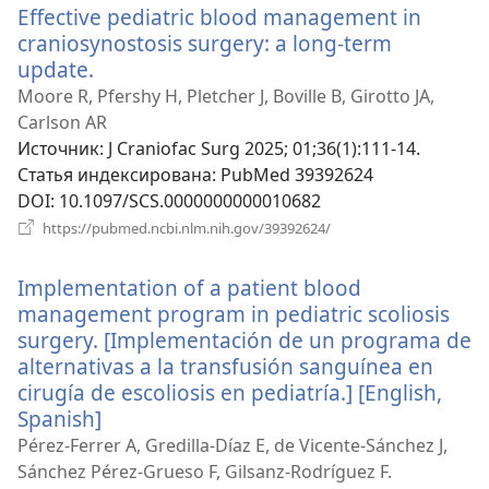
Effective pediatric blood management in
окне)
craniosynostosis surgery: a long-term
update.
(открывается
в
Moore R, Pfershy H, Pletcher J, Boville B, Girotto JA,
новом
Carlson AR
окне)
Источник
‎: J Craniofac Surg 2025; 01;36(1):111-14.
Статья индексирована
‎: PubMed 39392624
DOI
‎: 10.1097/SCS.0000000000010682
(открывается
https://pubmed.ncbi.nlm.nih.gov/39392624/
в
новом
Implementation of a patient blood
окне)
management program in pediatric scoliosis
surgery. [Implementación de un programa de
alternativas a la transfusión sanguínea en
cirugía de escoliosis en pediatría.] [English,
Spanish]
(открывается
в
Pérez-Ferrer A, Gredilla-Díaz E, de Vicente-Sánchez J,
новом
Sánchez Pérez-Grueso F, Gilsanz-Rodríguez F.