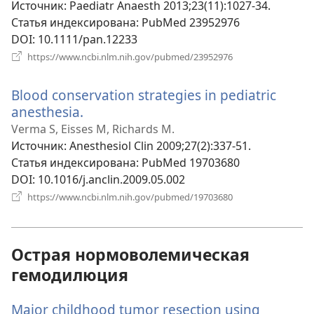
окне)
Источник
‎: Paediatr Anaesth 2013;23(11):1027-34.
Статья индексирована
‎: PubMed 23952976
DOI
‎: 10.1111/pan.12233
(открывается
https://www.ncbi.nlm.nih.gov/pubmed/23952976
в
новом
Blood conservation strategies in pediatric
окне)
anesthesia.
(открывается
в
Verma S, Eisses M, Richards M.
новом
Источник
‎: Anesthesiol Clin 2009;27(2):337-51.
окне)
Статья индексирована
‎: PubMed 19703680
DOI
‎: 10.1016/j.anclin.2009.05.002
(открывается
https://www.ncbi.nlm.nih.gov/pubmed/19703680
в
новом
окне)
Острая нормоволемическая
гемодилюция
Major childhood tumor resection using