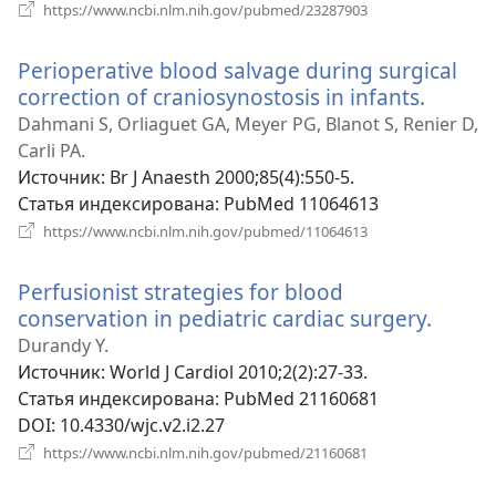
(открывается
https://www.ncbi.nlm.nih.gov/pubmed/23287903
в
новом
Perioperative blood salvage during surgical
окне)
correction of craniosynostosis in infants.
(откры
в
Dahmani S, Orliaguet GA, Meyer PG, Blanot S, Renier D,
новом
Carli PA.
окне)
Источник
‎: Br J Anaesth 2000;85(4):550-5.
Статья индексирована
‎: PubMed 11064613
(открывается
https://www.ncbi.nlm.nih.gov/pubmed/11064613
в
новом
Perfusionist strategies for blood
окне)
conservation in pediatric cardiac surgery.
(откр
в
Durandy Y.
ново
Источник
‎: World J Cardiol 2010;2(2):27-33.
окне)
Статья индексирована
‎: PubMed 21160681
DOI
‎: 10.4330/wjc.v2.i2.27
(открывается
https://www.ncbi.nlm.nih.gov/pubmed/21160681
в
новом