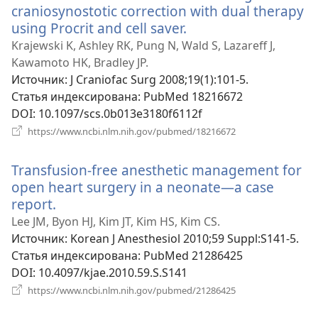
craniosynostotic correction with dual therapy
using Procrit and cell saver.
(открывается
в
Krajewski K, Ashley RK, Pung N, Wald S, Lazareff J,
новом
Kawamoto HK, Bradley JP.
окне)
Источник
‎: J Craniofac Surg 2008;19(1):101-5.
Статья индексирована
‎: PubMed 18216672
DOI
‎: 10.1097/scs.0b013e3180f6112f
(открывается
https://www.ncbi.nlm.nih.gov/pubmed/18216672
в
новом
Transfusion-free anesthetic management for
окне)
open heart surgery in a neonate—a case
report.
(открывается
в
Lee JM, Byon HJ, Kim JT, Kim HS, Kim CS.
новом
Источник
‎: Korean J Anesthesiol 2010;59 Suppl:S141-5.
окне)
Статья индексирована
‎: PubMed 21286425
DOI
‎: 10.4097/kjae.2010.59.S.S141
(открывается
https://www.ncbi.nlm.nih.gov/pubmed/21286425
в
новом