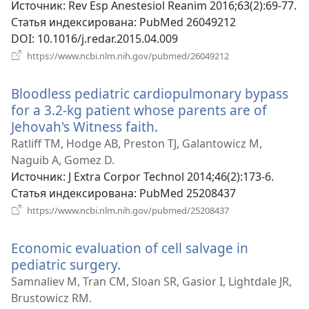
окне)
Источник
‎: Rev Esp Anestesiol Reanim 2016;63(2):69-77.
Статья индексирована
‎: PubMed 26049212
DOI
‎: 10.1016/j.redar.2015.04.009
(открывается
https://www.ncbi.nlm.nih.gov/pubmed/26049212
в
новом
Bloodless pediatric cardiopulmonary bypass
окне)
for a 3.2-kg patient whose parents are of
Jehovah's Witness faith.
(открывается
в
Ratliff TM, Hodge AB, Preston TJ, Galantowicz M,
новом
Naguib A, Gomez D.
окне)
Источник
‎: J Extra Corpor Technol 2014;46(2):173-6.
Статья индексирована
‎: PubMed 25208437
(открывается
https://www.ncbi.nlm.nih.gov/pubmed/25208437
в
новом
Economic evaluation of cell salvage in
окне)
pediatric surgery.
(открывается
в
Samnaliev M, Tran CM, Sloan SR, Gasior I, Lightdale JR,
новом
Brustowicz RM.