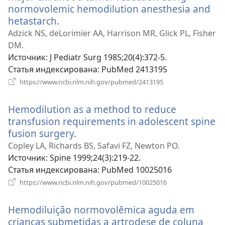
normovolemic hemodilution anesthesia and
hetastarch.
(открывается
в
Adzick NS, deLorimier AA, Harrison MR, Glick PL, Fisher
новом
DM.
окне)
Источник
‎: J Pediatr Surg 1985;20(4):372-5.
Статья индексирована
‎: PubMed 2413195
(открывается
https://www.ncbi.nlm.nih.gov/pubmed/2413195
в
новом
Hemodilution as a method to reduce
окне)
transfusion requirements in adolescent spine
fusion surgery.
(открывается
в
Copley LA, Richards BS, Safavi FZ, Newton PO.
новом
Источник
‎: Spine 1999;24(3):219-22.
окне)
Статья индексирована
‎: PubMed 10025016
(открывается
https://www.ncbi.nlm.nih.gov/pubmed/10025016
в
новом
Hemodiluição normovolêmica aguda em
окне)
crianças submetidas a artrodese de coluna