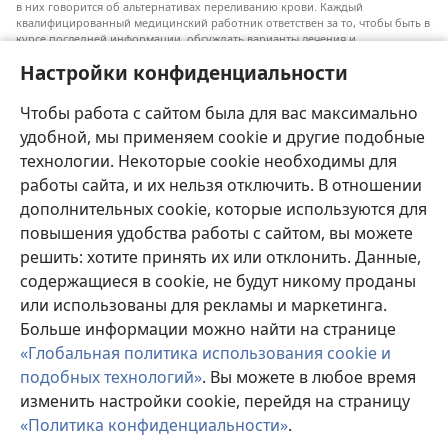
в них говорится об альтернативах переливанию крови. Каждый
квалифицированный медицинский работник ответствен за то, чтобы быть в
курсе последней информации, обсуждать варианты лечения и
предоставлять пациентам возможность принимать решения в соответствии
Настройки конфиденциальности
с их состоянием, желаниями, ценностями и религиозными взглядами.
Не все перечисленные методы лечения подходят для каждого пациента.
Чтобы работа с сайтом была для вас максимально
Для пациентов. Всегда обращайтесь к врачу или другому
квалифицированному медицинскому работнику по вопросам, связанным с
удобной, мы применяем cookie и другие подобные
вашим состоянием здоровья или методами лечения. Если вы заболели,
технологии. Некоторые cookie необходимы для
проконсультируйтесь с врачом.
работы сайта, и их нельзя отключить. В отношении
Использование данного сайта определяется «Условиями использования».
дополнительных cookie, которые используются для
повышения удобства работы с сайтом, вы можете
решить: хотите принять их или отклонить. Данные,
содержащиеся в cookie, не будут никому проданы
Настроить внешний вид
или использованы для рекламы и маркетинга.
Больше информации можно найти на странице
«Глобальная политика использования cookie и
подобных технологий»
. Вы можете в любое время
Copyright
© 2026 Watch Tower Bible and Tract Society of Pennsylvania.
изменить настройки cookie, перейдя на страницу
УСЛОВИЯ ИСПОЛЬЗОВАНИЯ
|
ПОЛИТИКА
КОНФИДЕНЦИАЛЬНОСТИ
|
НАСТРОЙКИ
«Политика конфиденциальности»
.
КОНФИДЕНЦИАЛЬНОСТИ