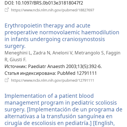
DOI
‎: 10.1097/BRS.0b013e31818047f2
(открывается
https://www.ncbi.nlm.nih.gov/pubmed/18827697
в
новом
Erythropoietin therapy and acute
окне)
preoperative normovolaemic haemodilution
in infants undergoing craniosynostosis
surgery.
(открывается
в
Meneghini L, Zadra N, Aneloni V, Metrangolo S, Faggin
новом
R, Giusti F.
окне)
Источник
‎: Paediatr Anaesth 2003;13(5):392-6.
Статья индексирована
‎: PubMed 12791111
(открывается
https://www.ncbi.nlm.nih.gov/pubmed/12791111
в
новом
Implementation of a patient blood
окне)
management program in pediatric scoliosis
surgery. [Implementación de un programa de
alternativas a la transfusión sanguínea en
cirugía de escoliosis en pediatría.] [English,