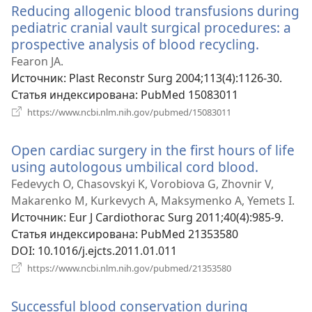
Reducing allogenic blood transfusions during
окне)
pediatric cranial vault surgical procedures: a
prospective analysis of blood recycling.
(открыв
в
Fearon JA.
новом
Источник
‎: Plast Reconstr Surg 2004;113(4):1126-30.
окне)
Статья индексирована
‎: PubMed 15083011
(открывается
https://www.ncbi.nlm.nih.gov/pubmed/15083011
в
новом
Open cardiac surgery in the first hours of life
окне)
using autologous umbilical cord blood.
(открыв
в
Fedevych O, Chasovskyi K, Vorobiova G, Zhovnir V,
новом
Makarenko M, Kurkevych A, Maksymenko A, Yemets I.
окне)
Источник
‎: Eur J Cardiothorac Surg 2011;40(4):985-9.
Статья индексирована
‎: PubMed 21353580
DOI
‎: 10.1016/j.ejcts.2011.01.011
(открывается
https://www.ncbi.nlm.nih.gov/pubmed/21353580
в
новом
Successful blood conservation during
окне)