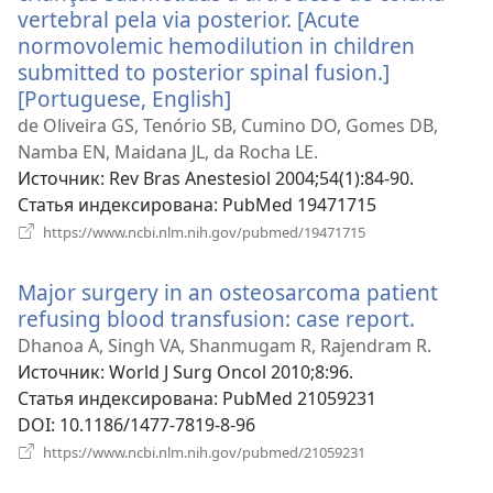
vertebral pela via posterior. [Acute
normovolemic hemodilution in children
submitted to posterior spinal fusion.]
[Portuguese, English]
(открывается
в
de Oliveira GS, Tenório SB, Cumino DO, Gomes DB,
новом
Namba EN, Maidana JL, da Rocha LE.
окне)
Источник
‎: Rev Bras Anestesiol 2004;54(1):84-90.
Статья индексирована
‎: PubMed 19471715
(открывается
https://www.ncbi.nlm.nih.gov/pubmed/19471715
в
новом
Major surgery in an osteosarcoma patient
окне)
refusing blood transfusion: case report.
(откры
в
Dhanoa A, Singh VA, Shanmugam R, Rajendram R.
новом
Источник
‎: World J Surg Oncol 2010;8:96.
окне)
Статья индексирована
‎: PubMed 21059231
DOI
‎: 10.1186/1477-7819-8-96
(открывается
https://www.ncbi.nlm.nih.gov/pubmed/21059231
в
новом