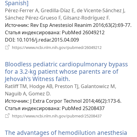
Spanish]
(открывается
в
Pérez-Ferrer A, Gredilla-Díaz E, de Vicente-Sánchez J,
новом
Sánchez Pérez-Grueso F, Gilsanz-Rodríguez F.
окне)
Источник
‎: Rev Esp Anestesiol Reanim 2016;63(2):69-77.
Статья индексирована
‎: PubMed 26049212
DOI
‎: 10.1016/j.redar.2015.04.009
(открывается
https://www.ncbi.nlm.nih.gov/pubmed/26049212
в
новом
Bloodless pediatric cardiopulmonary bypass
окне)
for a 3.2-kg patient whose parents are of
Jehovah's Witness faith.
(открывается
в
Ratliff TM, Hodge AB, Preston TJ, Galantowicz M,
новом
Naguib A, Gomez D.
окне)
Источник
‎: J Extra Corpor Technol 2014;46(2):173-6.
Статья индексирована
‎: PubMed 25208437
(открывается
https://www.ncbi.nlm.nih.gov/pubmed/25208437
в
новом
The advantages of hemodilution anesthesia
окне)