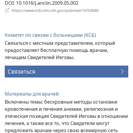
DOI
‎: 10.1016/j.anclin.2009.05.002
(открывается
https://www.ncbi.nlm.nih.gov/pubmed/19703680
в
новом
окне)
Комитет по связям с больницами (КСБ)
Связаться с местным представителем, который
предоставляет бесплатную помощь врачам,
лечащим Свидетелей Иеговы.
Связаться
Материалы для врачей
Включены темы: бескровные методы остановки
кровотечения и лечения анемии, религиозная и
этическая позиция Свидетелей Иеговы в отношении
лечения, а также все то, что Свидетели могут
предложить врачам через свою всемирную сеть