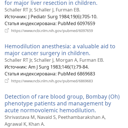
for major liver resection in children.
(открывает
в
Schaller RT Jr, Schaller J, Furman EB.
новом
Источник
‎: J Pediatr Surg 1984;19(6):705-10.
окне)
Статья индексирована
‎: PubMed 6097659
(открывается
https://www.ncbi.nlm.nih.gov/pubmed/6097659
в
новом
Hemodilution anesthesia: a valuable aid to
окне)
major cancer surgery in children.
(открывается
в
Schaller RT Jr, Schaller J, Morgan A, Furman EB.
новом
Источник
‎: Am J Surg 1983;146(1):79-84.
окне)
Статья индексирована
‎: PubMed 6869683
(открывается
https://www.ncbi.nlm.nih.gov/pubmed/6869683
в
новом
Detection of rare blood group, Bombay (Oh)
окне)
phenotype patients and management by
acute normovolemic hemodilution.
(открывает
в
Shrivastava M, Navaid S, Peethambarakshan A,
новом
Agrawal K, Khan A.