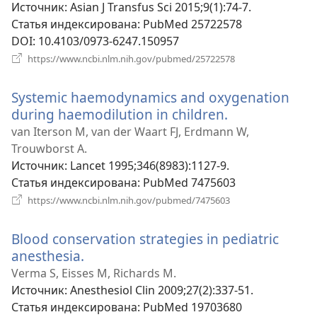
окне)
Источник
‎: Asian J Transfus Sci 2015;9(1):74-7.
Статья индексирована
‎: PubMed 25722578
DOI
‎: 10.4103/0973-6247.150957
(открывается
https://www.ncbi.nlm.nih.gov/pubmed/25722578
в
новом
Systemic haemodynamics and oxygenation
окне)
during haemodilution in children.
(открывается
в
van Iterson M, van der Waart FJ, Erdmann W,
новом
Trouwborst A.
окне)
Источник
‎: Lancet 1995;346(8983):1127-9.
Статья индексирована
‎: PubMed 7475603
(открывается
https://www.ncbi.nlm.nih.gov/pubmed/7475603
в
новом
Blood conservation strategies in pediatric
окне)
anesthesia.
(открывается
в
Verma S, Eisses M, Richards M.
новом
Источник
‎: Anesthesiol Clin 2009;27(2):337-51.
окне)
Статья индексирована
‎: PubMed 19703680