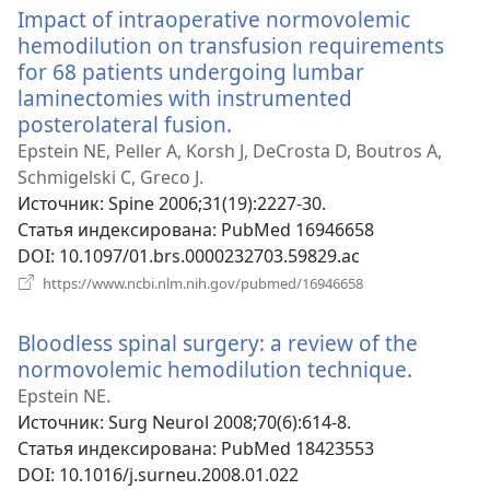
Impact of intraoperative normovolemic
окне)
hemodilution on transfusion requirements
for 68 patients undergoing lumbar
laminectomies with instrumented
posterolateral fusion.
(открывается
в
Epstein NE, Peller A, Korsh J, DeCrosta D, Boutros A,
новом
Schmigelski C, Greco J.
окне)
Источник
‎: Spine 2006;31(19):2227-30.
Статья индексирована
‎: PubMed 16946658
DOI
‎: 10.1097/01.brs.0000232703.59829.ac
(открывается
https://www.ncbi.nlm.nih.gov/pubmed/16946658
в
новом
Bloodless spinal surgery: a review of the
окне)
normovolemic hemodilution technique.
(откры
в
Epstein NE.
новом
Источник
‎: Surg Neurol 2008;70(6):614-8.
окне)
Статья индексирована
‎: PubMed 18423553
DOI
‎: 10.1016/j.surneu.2008.01.022