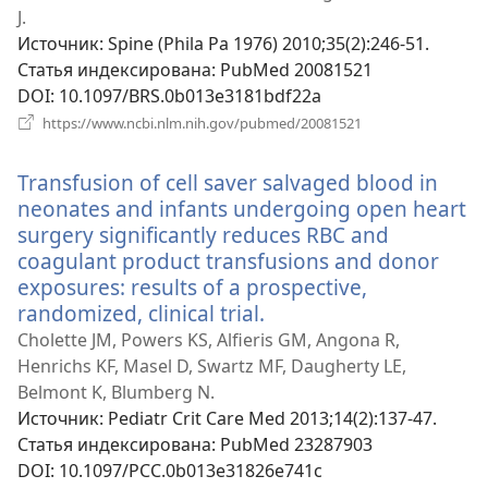
новом
J.
окне)
Источник
‎: Spine (Phila Pa 1976) 2010;35(2):246-51.
Статья индексирована
‎: PubMed 20081521
DOI
‎: 10.1097/BRS.0b013e3181bdf22a
(открывается
https://www.ncbi.nlm.nih.gov/pubmed/20081521
в
новом
Transfusion of cell saver salvaged blood in
окне)
neonates and infants undergoing open heart
surgery significantly reduces RBC and
coagulant product transfusions and donor
exposures: results of a prospective,
randomized, clinical trial.
(открывается
в
Cholette JM, Powers KS, Alfieris GM, Angona R,
новом
Henrichs KF, Masel D, Swartz MF, Daugherty LE,
окне)
Belmont K, Blumberg N.
Источник
‎: Pediatr Crit Care Med 2013;14(2):137-47.
Статья индексирована
‎: PubMed 23287903
DOI
‎: 10.1097/PCC.0b013e31826e741c