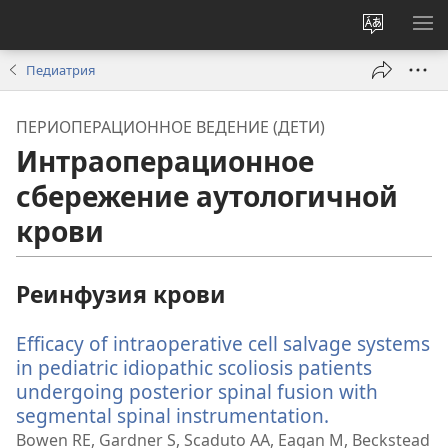
Изменит
ПО
язык
М
Педиатрия
сайта
ПЕРИОПЕРАЦИОННОЕ ВЕДЕНИЕ (ДЕТИ)
Интраоперационное
сбережение аутологичной
крови
Реинфузия крови
Efficacy of intraoperative cell salvage systems
in pediatric idiopathic scoliosis patients
undergoing posterior spinal fusion with
segmental spinal instrumentation.
(открываетс
в
Bowen RE, Gardner S, Scaduto AA, Eagan M, Beckstead