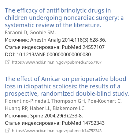
новом
The efficacy of antifibrinolytic drugs in
окне)
children undergoing noncardiac surgery: a
systematic review of the literature.
(открываетс
в
Faraoni D, Goobie SM.
новом
Источник
‎: Anesth Analg 2014;118(3):628-36.
окне)
Статья индексирована
‎: PubMed 24557107
DOI
‎: 10.1213/ANE.0000000000000080
(открывается
https://www.ncbi.nlm.nih.gov/pubmed/24557107
в
новом
The effect of Amicar on perioperative blood
окне)
loss in idiopathic scoliosis: the results of a
prospective, randomized double-blind study.
(о
в
Florentino-Pineda I, Thompson GH, Poe-Kochert C,
но
Huang RP, Haber LL, Blakemore LC.
ок
Источник
‎: Spine 2004;29(3):233-8.
Статья индексирована
‎: PubMed 14752343
(открывается
https://www.ncbi.nlm.nih.gov/pubmed/14752343
в