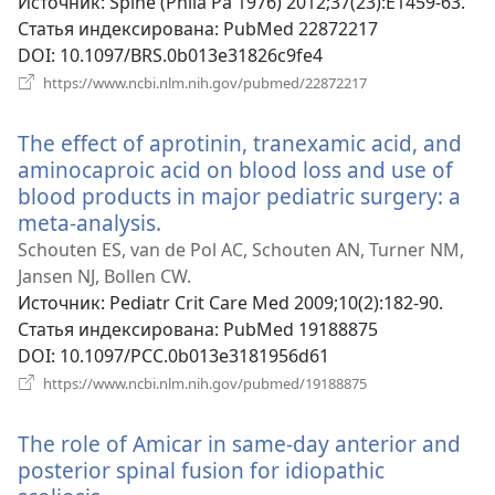
окне)
Источник
‎: Spine (Phila Pa 1976) 2012;37(23):E1459-63.
Статья индексирована
‎: PubMed 22872217
DOI
‎: 10.1097/BRS.0b013e31826c9fe4
(открывается
https://www.ncbi.nlm.nih.gov/pubmed/22872217
в
новом
The effect of aprotinin, tranexamic acid, and
окне)
aminocaproic acid on blood loss and use of
blood products in major pediatric surgery: a
meta-analysis.
(открывается
в
Schouten ES, van de Pol AC, Schouten AN, Turner NM,
новом
Jansen NJ, Bollen CW.
окне)
Источник
‎: Pediatr Crit Care Med 2009;10(2):182-90.
Статья индексирована
‎: PubMed 19188875
DOI
‎: 10.1097/PCC.0b013e3181956d61
(открывается
https://www.ncbi.nlm.nih.gov/pubmed/19188875
в
новом
The role of Amicar in same-day anterior and
окне)
posterior spinal fusion for idiopathic