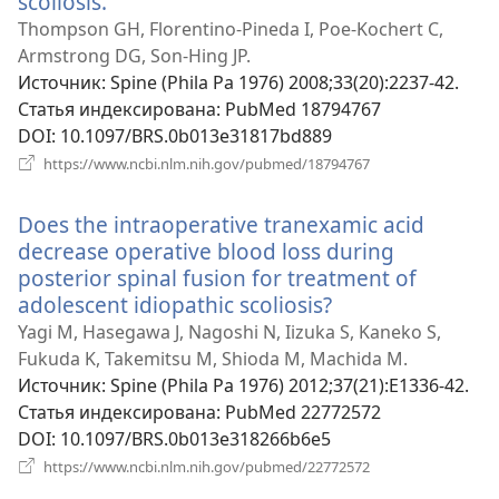
scoliosis.
(открывается
в
Thompson GH, Florentino-Pineda I, Poe-Kochert C,
новом
Armstrong DG, Son-Hing JP.
окне)
Источник
‎: Spine (Phila Pa 1976) 2008;33(20):2237-42.
Статья индексирована
‎: PubMed 18794767
DOI
‎: 10.1097/BRS.0b013e31817bd889
(открывается
https://www.ncbi.nlm.nih.gov/pubmed/18794767
в
новом
Does the intraoperative tranexamic acid
окне)
decrease operative blood loss during
posterior spinal fusion for treatment of
adolescent idiopathic scoliosis?
(открывается
в
Yagi M, Hasegawa J, Nagoshi N, Iizuka S, Kaneko S,
новом
Fukuda K, Takemitsu M, Shioda M, Machida M.
окне)
Источник
‎: Spine (Phila Pa 1976) 2012;37(21):E1336-42.
Статья индексирована
‎: PubMed 22772572
DOI
‎: 10.1097/BRS.0b013e318266b6e5
(открывается
https://www.ncbi.nlm.nih.gov/pubmed/22772572
в