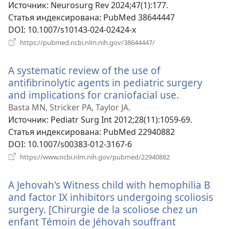
окне)
Источник
‎: Neurosurg Rev 2024;47(1):177.
Статья индексирована
‎: PubMed 38644447
DOI
‎: 10.1007/s10143-024-02424-x
(открывается
https://pubmed.ncbi.nlm.nih.gov/38644447/
в
новом
A systematic review of the use of
окне)
antifibrinolytic agents in pediatric surgery
and implications for craniofacial use.
(открывае
в
Basta MN, Stricker PA, Taylor JA.
новом
Источник
‎: Pediatr Surg Int 2012;28(11):1059-69.
окне)
Статья индексирована
‎: PubMed 22940882
DOI
‎: 10.1007/s00383-012-3167-6
(открывается
https://www.ncbi.nlm.nih.gov/pubmed/22940882
в
новом
A Jehovah's Witness child with hemophilia B
окне)
and factor IX inhibitors undergoing scoliosis
surgery. [Chirurgie de la scoliose chez un
enfant Témoin de Jéhovah souffrant