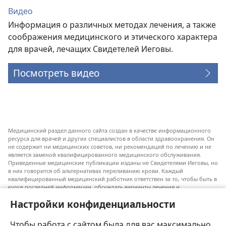
Видео
Информация о различных методах лечения, а также
соображения медицинского и этического характера
для врачей, лечащих Свидетелей Иеговы.
Посмотреть видео
Медицинский раздел данного сайта создан в качестве информационного
ресурса для врачей и других специалистов в области здравоохранения. Он
не содержит ни медицинских советов, ни рекомендаций по лечению и не
является заменой квалифицированного медицинского обслуживания.
Приведенные медицинские публикации изданы не Свидетелями Иеговы, но
в них говорится об альтернативах переливанию крови. Каждый
квалифицированный медицинский работник ответствен за то, чтобы быть в
курсе последней информации, обсуждать варианты лечения и
предоставлять пациентам возможность принимать решения в соответствии
Настройки конфиденциальности
с их состоянием, желаниями, ценностями и религиозными взглядами.
Не все перечисленные методы лечения подходят для каждого пациента.
Чтобы работа с сайтом была для вас максимально
Для пациентов. Всегда обращайтесь к врачу или другому