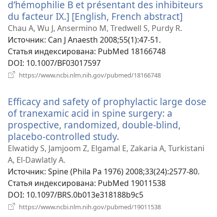
d’hémophilie B et présentant des inhibiteurs
du facteur IX.] [English, French abstract]
(откры
в
Chau A, Wu J, Ansermino M, Tredwell S, Purdy R.
новом
Источник
‎: Can J Anaesth 2008;55(1):47-51.
окне)
Статья индексирована
‎: PubMed 18166748
DOI
‎: 10.1007/BF03017597
(открывается
https://www.ncbi.nlm.nih.gov/pubmed/18166748
в
новом
Efficacy and safety of prophylactic large dose
окне)
of tranexamic acid in spine surgery: a
prospective, randomized, double-blind,
placebo-controlled study.
(открывается
в
Elwatidy S, Jamjoom Z, Elgamal E, Zakaria A, Turkistani
новом
A, El-Dawlatly A.
окне)
Источник
‎: Spine (Phila Pa 1976) 2008;33(24):2577-80.
Статья индексирована
‎: PubMed 19011538
DOI
‎: 10.1097/BRS.0b013e318188b9c5
(открывается
https://www.ncbi.nlm.nih.gov/pubmed/19011538
в