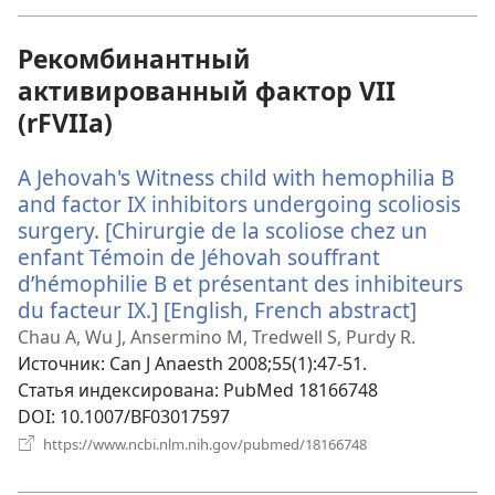
новом
окне)
Рекомбинантный
активированный фактор VII
(rFVIIa)
A Jehovah's Witness child with hemophilia B
and factor IX inhibitors undergoing scoliosis
surgery. [Chirurgie de la scoliose chez un
enfant Témoin de Jéhovah souffrant
d’hémophilie B et présentant des inhibiteurs
du facteur IX.] [English, French abstract]
(откры
в
Chau A, Wu J, Ansermino M, Tredwell S, Purdy R.
новом
Источник
‎: Can J Anaesth 2008;55(1):47-51.
окне)
Статья индексирована
‎: PubMed 18166748
DOI
‎: 10.1007/BF03017597
(открывается
https://www.ncbi.nlm.nih.gov/pubmed/18166748
в
новом