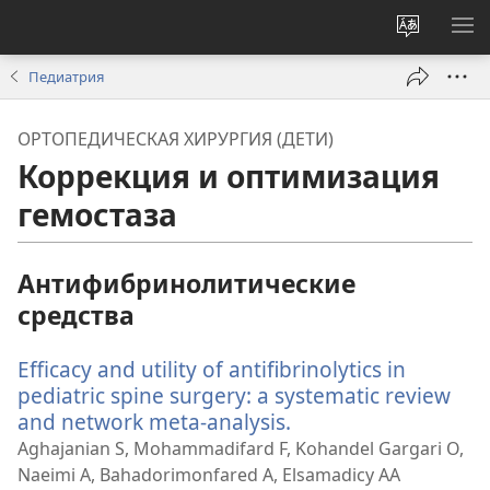
Изменит
ПО
язык
М
Педиатрия
сайта
ОРТОПЕДИЧЕСКАЯ ХИРУРГИЯ (ДЕТИ)
Коррекция и оптимизация
гемостаза
Антифибринолитические
средства
Efficacy and utility of antifibrinolytics in
pediatric spine surgery: a systematic review
and network meta-analysis.
(открывается
в
Aghajanian S, Mohammadifard F, Kohandel Gargari O,
новом
Naeimi A, Bahadorimonfared A, Elsamadicy AA