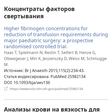
окне)
Концентраты факторов
свертывания
Higher fibrinogen concentrations for
reduction of transfusion requirements during
major paediatric surgery: a prospective
randomised controlled trial.
(открывается
в
Haas T, Spielmann N, Restin T, Seifert B, Henze G,
новом
Obwegeser J, Min K, Jeszenszky D, Weiss M, Schmugge
окне)
M.
Источник
‎: Br J Anaesth 2015;115(2):234-43.
Статья индексирована
‎: PubMed 25982134
DOI
‎: 10.1093/bja/aev136
(открывается
https://www.ncbi.nlm.nih.gov/pubmed/25982134
в
новом
окне)
Анализы крови на вязкость для