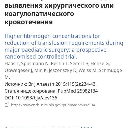
выявления хирургического или
коагулопатического
кровотечения
Higher fibrinogen concentrations for
reduction of transfusion requirements during
major paediatric surgery: a prospective
randomised controlled trial.
(открывается
в
Haas T, Spielmann N, Restin T, Seifert B, Henze G,
новом
Obwegeser J, Min K, Jeszenszky D, Weiss M, Schmugge
окне)
M.
Источник
‎: Br J Anaesth 2015;115(2):234-43.
Статья индексирована
‎: PubMed 25982134
DOI
‎: 10.1093/bja/aev136
(открывается
https://www.ncbi.nlm.nih.gov/pubmed/25982134
в
новом
окне)