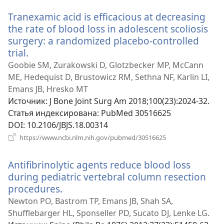
новом
Tranexamic acid is efficacious at decreasing
окне)
the rate of blood loss in adolescent scoliosis
surgery: a randomized placebo-controlled
trial.
(открывается
в
Goobie SM, Zurakowski D, Glotzbecker MP, McCann
новом
ME, Hedequist D, Brustowicz RM, Sethna NF, Karlin LI,
окне)
Emans JB, Hresko MT
Источник
‎: J Bone Joint Surg Am 2018;100(23):2024-32.
Статья индексирована
‎: PubMed 30516625
DOI
‎: 10.2106/JBJS.18.00314
(открывается
https://www.ncbi.nlm.nih.gov/pubmed/30516625
в
новом
Antifibrinolytic agents reduce blood loss
окне)
during pediatric vertebral column resection
procedures.
(открывается
в
Newton PO, Bastrom TP, Emans JB, Shah SA,
новом
Shufflebarger HL, Sponseller PD, Sucato DJ, Lenke LG.