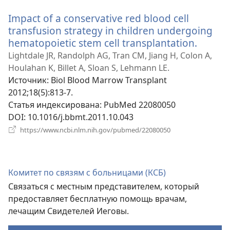
новом
Impact of a conservative red blood cell
окне)
transfusion strategy in children undergoing
hematopoietic stem cell transplantation.
(откры
в
Lightdale JR, Randolph AG, Tran CM, Jiang H, Colon A,
новом
Houlahan K, Billet A, Sloan S, Lehmann LE.
окне)
Источник
‎: Biol Blood Marrow Transplant
2012;18(5):813-7.
Статья индексирована
‎: PubMed 22080050
DOI
‎: 10.1016/j.bbmt.2011.10.043
(открывается
https://www.ncbi.nlm.nih.gov/pubmed/22080050
в
новом
окне)
Комитет по связям с больницами (КСБ)
Связаться с местным представителем, который
предоставляет бесплатную помощь врачам,
лечащим Свидетелей Иеговы.