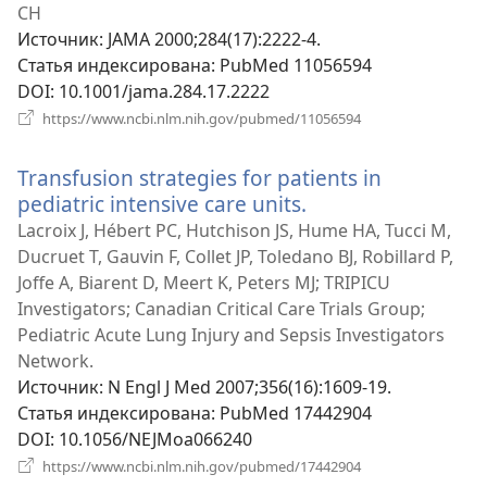
окне)
CH
Источник
‎: JAMA 2000;284(17):2222-4.
Статья индексирована
‎: PubMed 11056594
DOI
‎: 10.1001/jama.284.17.2222
(открывается
https://www.ncbi.nlm.nih.gov/pubmed/11056594
в
новом
Transfusion strategies for patients in
окне)
pediatric intensive care units.
(открывается
в
Lacroix J, Hébert PC, Hutchison JS, Hume HA, Tucci M,
новом
Ducruet T, Gauvin F, Collet JP, Toledano BJ, Robillard P,
окне)
Joffe A, Biarent D, Meert K, Peters MJ; TRIPICU
Investigators; Canadian Critical Care Trials Group;
Pediatric Acute Lung Injury and Sepsis Investigators
Network.
Источник
‎: N Engl J Med 2007;356(16):1609-19.
Статья индексирована
‎: PubMed 17442904
DOI
‎: 10.1056/NEJMoa066240
(открывается
https://www.ncbi.nlm.nih.gov/pubmed/17442904
в