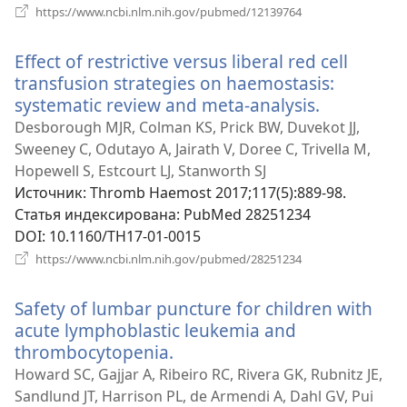
(открывается
https://www.ncbi.nlm.nih.gov/pubmed/12139764
в
новом
Effect of restrictive versus liberal red cell
окне)
transfusion strategies on haemostasis:
systematic review and meta-analysis.
(открывае
в
Desborough MJR, Colman KS, Prick BW, Duvekot JJ,
новом
Sweeney C, Odutayo A, Jairath V, Doree C, Trivella M,
окне)
Hopewell S, Estcourt LJ, Stanworth SJ
Источник
‎: Thromb Haemost 2017;117(5):889-98.
Статья индексирована
‎: PubMed 28251234
DOI
‎: 10.1160/TH17-01-0015
(открывается
https://www.ncbi.nlm.nih.gov/pubmed/28251234
в
новом
Safety of lumbar puncture for children with
окне)
acute lymphoblastic leukemia and
thrombocytopenia.
(открывается
в
Howard SC, Gajjar A, Ribeiro RC, Rivera GK, Rubnitz JE,
новом
Sandlund JT, Harrison PL, de Armendi A, Dahl GV, Pui