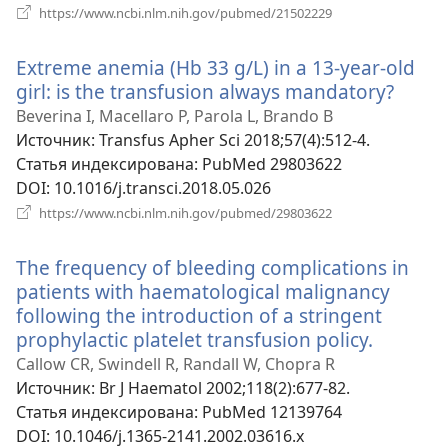
(открывается
https://www.ncbi.nlm.nih.gov/pubmed/21502229
в
новом
Extreme anemia (Hb 33 g/L) in a 13-year-old
окне)
girl: is the transfusion always mandatory?
(откр
в
Beverina I, Macellaro P, Parola L, Brando B
ново
Источник
‎: Transfus Apher Sci 2018;57(4):512-4.
окне)
Статья индексирована
‎: PubMed 29803622
DOI
‎: 10.1016/j.transci.2018.05.026
(открывается
https://www.ncbi.nlm.nih.gov/pubmed/29803622
в
новом
The frequency of bleeding complications in
окне)
patients with haematological malignancy
following the introduction of a stringent
prophylactic platelet transfusion policy.
(открыв
в
Callow CR, Swindell R, Randall W, Chopra R
новом
Источник
‎: Br J Haematol 2002;118(2):677-82.
окне)
Статья индексирована
‎: PubMed 12139764
DOI
‎: 10.1046/j.1365-2141.2002.03616.x