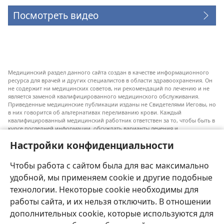
Посмотреть видео
Медицинский раздел данного сайта создан в качестве информационного
ресурса для врачей и других специалистов в области здравоохранения. Он
не содержит ни медицинских советов, ни рекомендаций по лечению и не
является заменой квалифицированного медицинского обслуживания.
Приведенные медицинские публикации изданы не Свидетелями Иеговы, но
в них говорится об альтернативах переливанию крови. Каждый
квалифицированный медицинский работник ответствен за то, чтобы быть в
курсе последней информации, обсуждать варианты лечения и
предоставлять пациентам возможность принимать решения в соответствии
Настройки конфиденциальности
с их состоянием, желаниями, ценностями и религиозными взглядами.
Не все перечисленные методы лечения подходят для каждого пациента.
Чтобы работа с сайтом была для вас максимально
Для пациентов. Всегда обращайтесь к врачу или другому
квалифицированному медицинскому работнику по вопросам, связанным с
удобной, мы применяем cookie и другие подобные
вашим состоянием здоровья или методами лечения. Если вы заболели,
технологии. Некоторые cookie необходимы для
проконсультируйтесь с врачом.
работы сайта, и их нельзя отключить. В отношении
Использование данного сайта определяется «Условиями использования».
дополнительных cookie, которые используются для