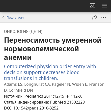
Изменит
ПО
язык
М
Педиатрия
сайта
ОНКОЛОГИЯ (ДЕТИ)
Переносимость умеренной
нормоволемической
анемии
Computerized physician order entry with
decision support decreases blood
transfusions in children.
(открывается
в
Adams ES, Longhurst CA, Pageler N, Widen E, Franzon
новом
D, Cornfield DN
окне)
Источник
‎: Pediatrics 2011;127(5):e1112-9.
Статья индексирована
‎: PubMed 21502229
DOI
‎: 10.1542/peds.2010-3252