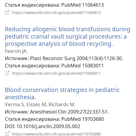
Статья индексирована
‎: PubMed 11064613
(открывается
https://www.ncbi.nlm.nih.gov/pubmed/11064613
в
новом
Reducing allogenic blood transfusions during
окне)
pediatric cranial vault surgical procedures: a
prospective analysis of blood recycling.
(открыв
в
Fearon JA.
новом
Источник
‎: Plast Reconstr Surg 2004;113(4):1126-30.
окне)
Статья индексирована
‎: PubMed 15083011
(открывается
https://www.ncbi.nlm.nih.gov/pubmed/15083011
в
новом
Blood conservation strategies in pediatric
окне)
anesthesia.
(открывается
в
Verma S, Eisses M, Richards M.
новом
Источник
‎: Anesthesiol Clin 2009;27(2):337-51.
окне)
Статья индексирована
‎: PubMed 19703680
DOI
‎: 10.1016/j.anclin.2009.05.002
(открывается
https://www.ncbi.nlm.nih.gov/pubmed/19703680