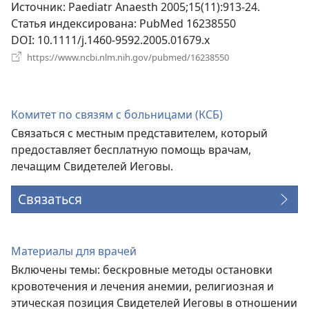
новом
Источник
‎: Paediatr Anaesth 2005;15(11):913-24.
окне)
Статья индексирована
‎: PubMed 16238550
DOI
‎: 10.1111/j.1460-9592.2005.01679.x
(открывается
https://www.ncbi.nlm.nih.gov/pubmed/16238550
в
новом
окне)
Комитет по связям с больницами (КСБ)
Связаться с местным представителем, который
предоставляет бесплатную помощь врачам,
лечащим Свидетелей Иеговы.
Связаться
Материалы для врачей
Включены темы: бескровные методы остановки
кровотечения и лечения анемии, религиозная и
этическая позиция Свидетелей Иеговы в отношении