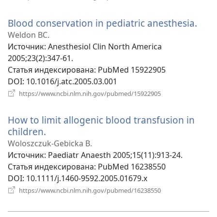
в
новом
Blood conservation in pediatric anesthesia.
(отк
окне)
в
Weldon BC.
нов
Источник
‎: Anesthesiol Clin North America
окне
2005;23(2):347-61.
Статья индексирована
‎: PubMed 15922905
DOI
‎: 10.1016/j.atc.2005.03.001
(открывается
https://www.ncbi.nlm.nih.gov/pubmed/15922905
в
новом
How to limit allogenic blood transfusion in
окне)
children.
(открывается
в
Woloszczuk-Gebicka B.
новом
Источник
‎: Paediatr Anaesth 2005;15(11):913-24.
окне)
Статья индексирована
‎: PubMed 16238550
DOI
‎: 10.1111/j.1460-9592.2005.01679.x
(открывается
https://www.ncbi.nlm.nih.gov/pubmed/16238550
в
новом
окне)