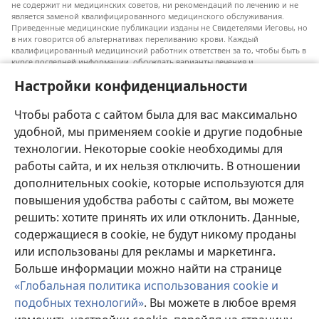
не содержит ни медицинских советов, ни рекомендаций по лечению и не
является заменой квалифицированного медицинского обслуживания.
Приведенные медицинские публикации изданы не Свидетелями Иеговы, но
в них говорится об альтернативах переливанию крови. Каждый
квалифицированный медицинский работник ответствен за то, чтобы быть в
курсе последней информации, обсуждать варианты лечения и
предоставлять пациентам возможность принимать решения в соответствии
Настройки конфиденциальности
с их состоянием, желаниями, ценностями и религиозными взглядами.
Не все перечисленные методы лечения подходят для каждого пациента.
Чтобы работа с сайтом была для вас максимально
Для пациентов. Всегда обращайтесь к врачу или другому
квалифицированному медицинскому работнику по вопросам, связанным с
удобной, мы применяем cookie и другие подобные
вашим состоянием здоровья или методами лечения. Если вы заболели,
технологии. Некоторые cookie необходимы для
проконсультируйтесь с врачом.
работы сайта, и их нельзя отключить. В отношении
Использование данного сайта определяется «Условиями использования».
дополнительных cookie, которые используются для
повышения удобства работы с сайтом, вы можете
решить: хотите принять их или отклонить. Данные,
содержащиеся в cookie, не будут никому проданы
Настроить внешний вид
или использованы для рекламы и маркетинга.
Больше информации можно найти на странице
«Глобальная политика использования cookie и
подобных технологий»
. Вы можете в любое время
Copyright
© 2026 Watch Tower Bible and Tract Society of Pennsylvania.
УСЛОВИЯ ИСПОЛЬЗОВАНИЯ
|
ПОЛИТИКА