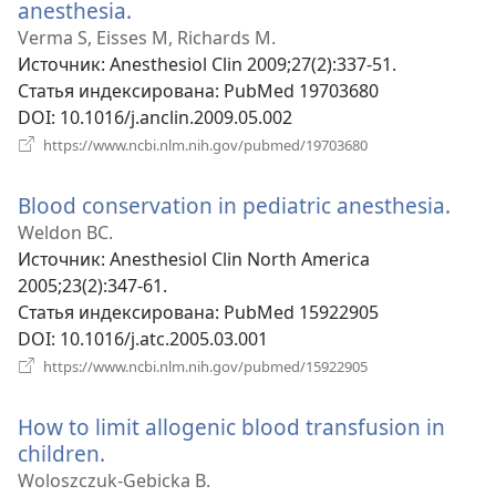
anesthesia.
(открывается
в
Verma S, Eisses M, Richards M.
новом
Источник
‎: Anesthesiol Clin 2009;27(2):337-51.
окне)
Статья индексирована
‎: PubMed 19703680
DOI
‎: 10.1016/j.anclin.2009.05.002
(открывается
https://www.ncbi.nlm.nih.gov/pubmed/19703680
в
новом
Blood conservation in pediatric anesthesia.
(отк
окне)
в
Weldon BC.
нов
Источник
‎: Anesthesiol Clin North America
окне
2005;23(2):347-61.
Статья индексирована
‎: PubMed 15922905
DOI
‎: 10.1016/j.atc.2005.03.001
(открывается
https://www.ncbi.nlm.nih.gov/pubmed/15922905
в
новом
How to limit allogenic blood transfusion in
окне)
children.
(открывается
в
Woloszczuk-Gebicka B.