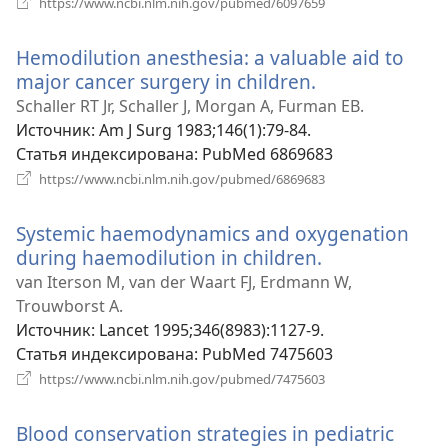
https://www.ncbi.nlm.nih.gov/pubmed/6097659
в
новом
Hemodilution anesthesia: a valuable aid to
окне)
major cancer surgery in children.
(открывается
в
Schaller RT Jr, Schaller J, Morgan A, Furman EB.
новом
Источник
‎: Am J Surg 1983;146(1):79-84.
окне)
Статья индексирована
‎: PubMed 6869683
(открывается
https://www.ncbi.nlm.nih.gov/pubmed/6869683
в
новом
Systemic haemodynamics and oxygenation
окне)
during haemodilution in children.
(открывается
в
van Iterson M, van der Waart FJ, Erdmann W,
новом
Trouwborst A.
окне)
Источник
‎: Lancet 1995;346(8983):1127-9.
Статья индексирована
‎: PubMed 7475603
(открывается
https://www.ncbi.nlm.nih.gov/pubmed/7475603
в
новом
Blood conservation strategies in pediatric
окне)