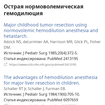
Острая нормоволемическая
гемодилюция
Major childhood tumor resection using
normovolemic hemodilution anesthesia and
hetastarch.
(открывается
в
Adzick NS, deLorimier AA, Harrison MR, Glick PL, Fisher
новом
DM.
окне)
Источник
‎: J Pediatr Surg 1985;20(4):372-5.
Статья индексирована
‎: PubMed 2413195
(открывается
https://www.ncbi.nlm.nih.gov/pubmed/2413195
в
новом
The advantages of hemodilution anesthesia
окне)
for major liver resection in children.
(открывает
в
Schaller RT Jr, Schaller J, Furman EB.
новом
Источник
‎: J Pediatr Surg 1984;19(6):705-10.
окне)
Статья индексирована
‎: PubMed 6097659
(открывается