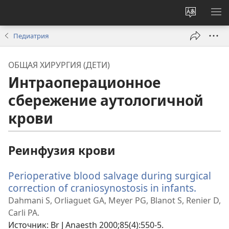
Изменит
ПО
язык
М
Педиатрия
сайта
ОБЩАЯ ХИРУРГИЯ (ДЕТИ)
Интраоперационное
сбережение аутологичной
крови
Реинфузия крови
Perioperative blood salvage during surgical
correction of craniosynostosis in infants.
(откры
в
Dahmani S, Orliaguet GA, Meyer PG, Blanot S, Renier D,
новом
Carli PA.
окне)
Источник
‎: Br J Anaesth 2000;85(4):550-5.