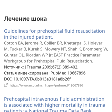
в
новом
окне)
Лечение шока
Guidelines for prehospital fluid resuscitation
in the injured patient.
(открывается
в
Cotton BA, Jerome R, Collier BR, Khetarpal S, Holevar
новом
M, Tucker B, Kurek S, Mowery NT, Shah K, Bromberg W,
окне)
Gunter OL, Riordan WP Jr; EAST Practice Parameter
Workgroup for Prehospital Fluid Resuscitation.
Источник
‎: J Trauma 2009;67(2):389-402.
Статья индексирована
‎: PubMed 19667896
DOI
‎: 10.1097/TA.0b013e3181a8b26f
(открывается
https://www.ncbi.nlm.nih.gov/pubmed/19667896
в
новом
Prehospital intravenous fluid administration
окне)
is associated with higher mortality in trauma
patients: a National Trauma Data Bank