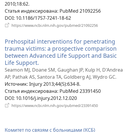
окне)
2010;18:62.
Статья индексирована
‎: PubMed 21092256
DOI
‎: 10.1186/1757-7241-18-62
(открывается
https://www.ncbi.nlm.nih.gov/pubmed/21092256
в
новом
Prehospital interventions for penetrating
окне)
trauma victims: a prospective comparison
between Advanced Life Support and Basic
Life Support.
(открывается
в
Seamon MJ, Doane SM, Gaughan JP, Kulp H, D'Andrea
новом
AP, Pathak AS, Santora TA, Goldberg AJ, Wydro GC.
окне)
Источник
‎: Injury 2013;44(5):634-8.
Статья индексирована
‎: PubMed 23391450
DOI
‎: 10.1016/j.injury.2012.12.020
(открывается
https://www.ncbi.nlm.nih.gov/pubmed/23391450
в
новом
окне)
Комитет по связям с больницами (КСБ)