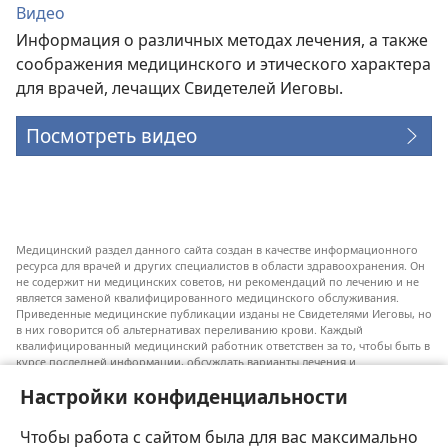
Видео
Информация о различных методах лечения, а также
соображения медицинского и этического характера
для врачей, лечащих Свидетелей Иеговы.
Посмотреть видео
Медицинский раздел данного сайта создан в качестве информационного
ресурса для врачей и других специалистов в области здравоохранения. Он
не содержит ни медицинских советов, ни рекомендаций по лечению и не
является заменой квалифицированного медицинского обслуживания.
Приведенные медицинские публикации изданы не Свидетелями Иеговы, но
в них говорится об альтернативах переливанию крови. Каждый
квалифицированный медицинский работник ответствен за то, чтобы быть в
курсе последней информации, обсуждать варианты лечения и
предоставлять пациентам возможность принимать решения в соответствии
Настройки конфиденциальности
с их состоянием, желаниями, ценностями и религиозными взглядами.
Не все перечисленные методы лечения подходят для каждого пациента.
Чтобы работа с сайтом была для вас максимально
Для пациентов. Всегда обращайтесь к врачу или другому