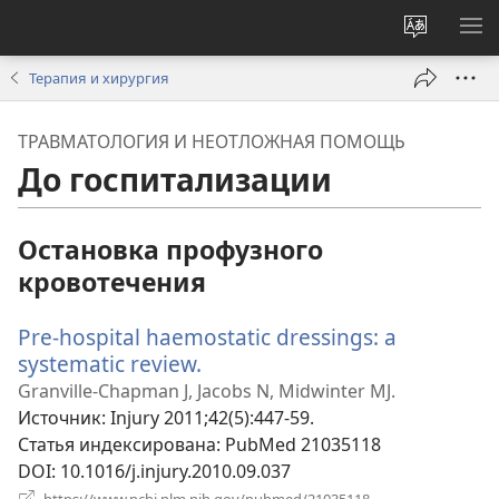
Изменит
ПО
язык
М
Терапия и хирургия
сайта
ТРАВМАТОЛОГИЯ И НЕОТЛОЖНАЯ ПОМОЩЬ
До госпитализации
Остановка профузного
кровотечения
Pre-hospital haemostatic dressings: a
systematic review.
(открывается
в
Granville-Chapman J, Jacobs N, Midwinter MJ.
новом
Источник
‎: Injury 2011;42(5):447-59.
окне)
Статья индексирована
‎: PubMed 21035118
DOI
‎: 10.1016/j.injury.2010.09.037
(открывается