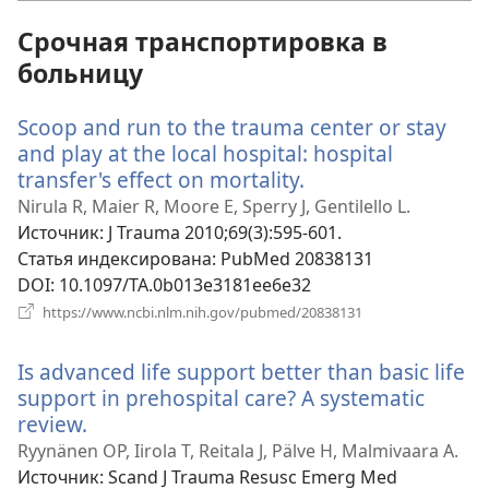
окне)
Срочная транспортировка в
больницу
Scoop and run to the trauma center or stay
and play at the local hospital: hospital
transfer's effect on mortality.
(открывается
в
Nirula R, Maier R, Moore E, Sperry J, Gentilello L.
новом
Источник
‎: J Trauma 2010;69(3):595-601.
окне)
Статья индексирована
‎: PubMed 20838131
DOI
‎: 10.1097/TA.0b013e3181ee6e32
(открывается
https://www.ncbi.nlm.nih.gov/pubmed/20838131
в
новом
Is advanced life support better than basic life
окне)
support in prehospital care? A systematic
review.
(открывается
в
Ryynänen OP, Iirola T, Reitala J, Pälve H, Malmivaara A.
новом
Источник
‎: Scand J Trauma Resusc Emerg Med