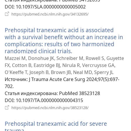
DOI
‎: 10.1097/SLA.0000000000005002
(открывается
https://pubmed.ncbi.nlm.nih.gov/34132695/
в
новом
Prehospital tranexamic acid is associated
окне)
with a survival benefit without an increase in
complications: results of two harmonized
randomized clinical trials.
(открывается
в
Mazzei M, Donohue JK, Schreiber M, Rowell S, Guyette
новом
FX, Cotton B, Eastridge BJ, Nirula R, Vercruysse GA,
окне)
O'Keeffe T, Joseph B, Brown JB, Neal MD, Sperry JL
Источник
‎: J Trauma Acute Care Surg 2024;97(5):697-
702.
Статья индексирована
‎: PubMed 38523128
DOI
‎: 10.1097/TA.0000000000004315
(открывается
https://pubmed.ncbi.nlm.nih.gov/38523128/
в
новом
Prehospital tranexamic acid for severe
окне)
trauma.
(открывается