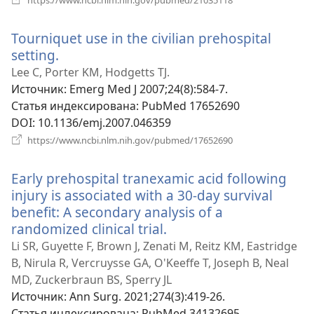
https://www.ncbi.nlm.nih.gov/pubmed/21035118
в
новом
Tourniquet use in the civilian prehospital
окне)
setting.
(открывается
в
Lee C, Porter KM, Hodgetts TJ.
новом
Источник
‎: Emerg Med J 2007;24(8):584-7.
окне)
Статья индексирована
‎: PubMed 17652690
DOI
‎: 10.1136/emj.2007.046359
(открывается
https://www.ncbi.nlm.nih.gov/pubmed/17652690
в
новом
Early prehospital tranexamic acid following
окне)
injury is associated with a 30-day survival
benefit: A secondary analysis of a
randomized clinical trial.
(открывается
в
Li SR, Guyette F, Brown J, Zenati M, Reitz KM, Eastridge
новом
B, Nirula R, Vercruysse GA, O'Keeffe T, Joseph B, Neal
окне)
MD, Zuckerbraun BS, Sperry JL
Источник
‎: Ann Surg. 2021;274(3):419-26.
Статья индексирована
‎: PubMed 34132695