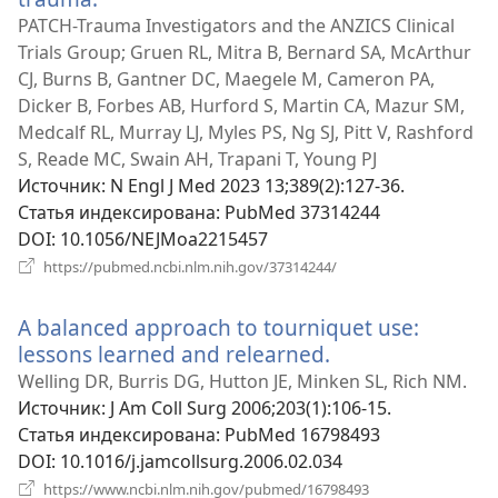
в
PATCH-Trauma Investigators and the ANZICS Clinical
новом
Trials Group; Gruen RL, Mitra B, Bernard SA, McArthur
окне)
CJ, Burns B, Gantner DC, Maegele M, Cameron PA,
Dicker B, Forbes AB, Hurford S, Martin CA, Mazur SM,
Medcalf RL, Murray LJ, Myles PS, Ng SJ, Pitt V, Rashford
S, Reade MC, Swain AH, Trapani T, Young PJ
Источник
‎: N Engl J Med 2023 13;389(2):127-36.
Статья индексирована
‎: PubMed 37314244
DOI
‎: 10.1056/NEJMoa2215457
(открывается
https://pubmed.ncbi.nlm.nih.gov/37314244/
в
новом
A balanced approach to tourniquet use:
окне)
lessons learned and relearned.
(открывается
в
Welling DR, Burris DG, Hutton JE, Minken SL, Rich NM.
новом
Источник
‎: J Am Coll Surg 2006;203(1):106-15.
окне)
Статья индексирована
‎: PubMed 16798493
DOI
‎: 10.1016/j.jamcollsurg.2006.02.034
(открывается
https://www.ncbi.nlm.nih.gov/pubmed/16798493