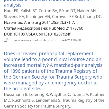
analysis.
(открывается
в
Haut ER, Kalish BT, Cotton BA, Efron DT, Haider AH,
новом
Stevens KA, Kieninger AN, Cornwell EE 3rd, Chang DC.
окне)
Источник
‎: Ann Surg 2011;253(2):371-7.
Статья индексирована
‎: PubMed 21178760
DOI
‎: 10.1097/SLA.0b013e318207c24f
(открывается
https://www.ncbi.nlm.nih.gov/pubmed/21178760
в
новом
Does increased prehospital replacement
окне)
volume lead to a poor clinical course and an
increased mortality? A matched-pair analysis
of 1896 patients of the Trauma Registry of
the German Society for Trauma Surgery who
were managed by an emergency doctor at
the accident site.
(открывается
в
Hussmann B, Lefering R, Waydhas C, Touma A, Kauther
новом
MD, Ruchholtz S, Lendemans S; Trauma Registry of the
окне)
German Society for Trauma Surgery.