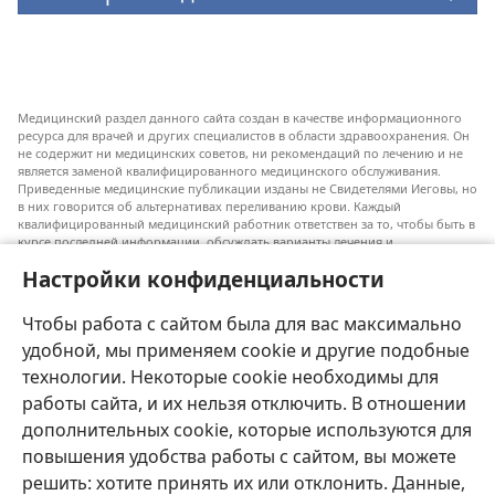
Медицинский раздел данного сайта создан в качестве информационного
ресурса для врачей и других специалистов в области здравоохранения. Он
не содержит ни медицинских советов, ни рекомендаций по лечению и не
является заменой квалифицированного медицинского обслуживания.
Приведенные медицинские публикации изданы не Свидетелями Иеговы, но
в них говорится об альтернативах переливанию крови. Каждый
квалифицированный медицинский работник ответствен за то, чтобы быть в
курсе последней информации, обсуждать варианты лечения и
предоставлять пациентам возможность принимать решения в соответствии
Настройки конфиденциальности
с их состоянием, желаниями, ценностями и религиозными взглядами.
Не все перечисленные методы лечения подходят для каждого пациента.
Чтобы работа с сайтом была для вас максимально
Для пациентов. Всегда обращайтесь к врачу или другому
квалифицированному медицинскому работнику по вопросам, связанным с
удобной, мы применяем cookie и другие подобные
вашим состоянием здоровья или методами лечения. Если вы заболели,
технологии. Некоторые cookie необходимы для
проконсультируйтесь с врачом.
работы сайта, и их нельзя отключить. В отношении
Использование данного сайта определяется «Условиями использования».
дополнительных cookie, которые используются для
повышения удобства работы с сайтом, вы можете
решить: хотите принять их или отклонить. Данные,