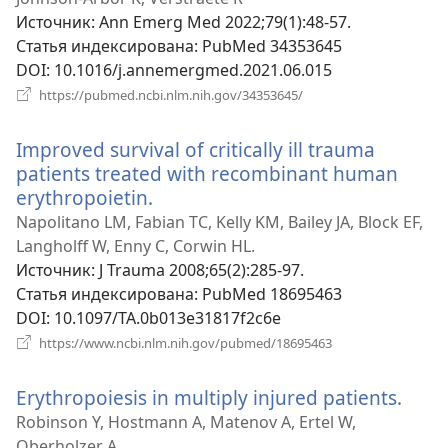
новом
Источник
‎: Ann Emerg Med 2022;79(1):48-57.
окне)
Статья индексирована
‎: PubMed 34353645
DOI
‎: 10.1016/j.annemergmed.2021.06.015
(открывается
https://pubmed.ncbi.nlm.nih.gov/34353645/
в
новом
Improved survival of critically ill trauma
окне)
patients treated with recombinant human
erythropoietin.
(открывается
в
Napolitano LM, Fabian TC, Kelly KM, Bailey JA, Block EF,
новом
Langholff W, Enny C, Corwin HL.
окне)
Источник
‎: J Trauma 2008;65(2):285-97.
Статья индексирована
‎: PubMed 18695463
DOI
‎: 10.1097/TA.0b013e31817f2c6e
(открывается
https://www.ncbi.nlm.nih.gov/pubmed/18695463
в
новом
Erythropoiesis in multiply injured patients.
(отк
окне)
в
Robinson Y, Hostmann A, Matenov A, Ertel W,
нов
Oberholzer A.