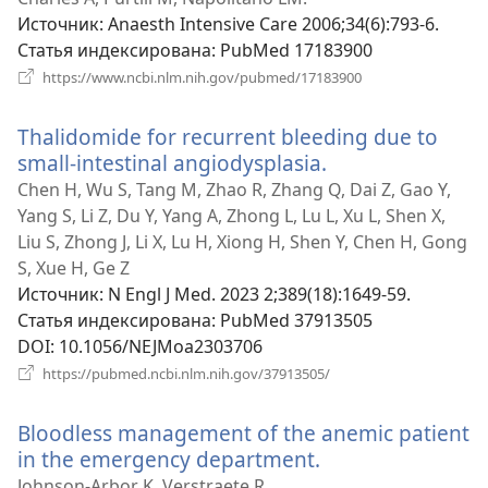
новом
Источник
‎: Anaesth Intensive Care 2006;34(6):793-6.
окне)
Статья индексирована
‎: PubMed 17183900
(открывается
https://www.ncbi.nlm.nih.gov/pubmed/17183900
в
новом
Thalidomide for recurrent bleeding due to
окне)
small-intestinal angiodysplasia.
(открывается
в
Chen H, Wu S, Tang M, Zhao R, Zhang Q, Dai Z, Gao Y,
новом
Yang S, Li Z, Du Y, Yang A, Zhong L, Lu L, Xu L, Shen X,
окне)
Liu S, Zhong J, Li X, Lu H, Xiong H, Shen Y, Chen H, Gong
S, Xue H, Ge Z
Источник
‎: N Engl J Med. 2023 2;389(18):1649-59.
Статья индексирована
‎: PubMed 37913505
DOI
‎: 10.1056/NEJMoa2303706
(открывается
https://pubmed.ncbi.nlm.nih.gov/37913505/
в
новом
Bloodless management of the anemic patient
окне)
in the emergency department.
(открывается
в
Johnson-Arbor K, Verstraete R