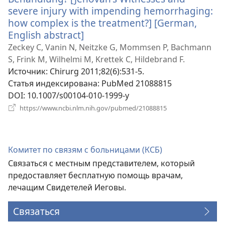
severe injury with impending hemorrhaging:
how complex is the treatment?] [German,
English abstract]
(открывается
в
Zeckey C, Vanin N, Neitzke G, Mommsen P, Bachmann
новом
S, Frink M, Wilhelmi M, Krettek C, Hildebrand F.
окне)
Источник
‎: Chirurg 2011;82(6):531-5.
Статья индексирована
‎: PubMed 21088815
DOI
‎: 10.1007/s00104-010-1999-y
(открывается
https://www.ncbi.nlm.nih.gov/pubmed/21088815
в
новом
окне)
Комитет по связям с больницами (КСБ)
Связаться с местным представителем, который
предоставляет бесплатную помощь врачам,
лечащим Свидетелей Иеговы.
Связаться