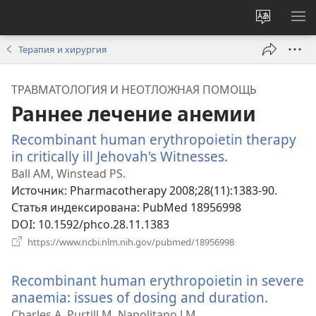
Изменит
ПО
язык
М
Терапия и хирургия
сайта
ТРАВМАТОЛОГИЯ И НЕОТЛОЖНАЯ ПОМОЩЬ
Раннее лечение анемии
Recombinant human erythropoietin therapy
in critically ill Jehovah's Witnesses.
(открывается
в
Ball AM, Winstead PS.
новом
Источник
‎: Pharmacotherapy 2008;28(11):1383-90.
окне)
Статья индексирована
‎: PubMed 18956998
DOI
‎: 10.1592/phco.28.11.1383
(открывается
https://www.ncbi.nlm.nih.gov/pubmed/18956998
в
новом
Recombinant human erythropoietin in severe
окне)
anaemia: issues of dosing and duration.
(откры
в
Charles A, Purtill M, Napolitano LM.