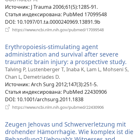
окне
Источник
‎: J Trauma 2006;61(5):1285-91.
Статья индексирована
‎: PubMed 17099548
DOI
‎: 10.1097/01.ta.0000240969.13891.9b
(открывается
https://www.ncbi.nlm.nih.gov/pubmed/17099548
в
новом
Erythropoiesis-stimulating agent
окне)
administration and survival after severe
traumatic brain injury: a prospective study.
(отк
в
Talving P, Lustenberger T, Inaba K, Lam L, Mohseni S,
нов
Chan L, Demetriades D.
окне
Источник
‎: Arch Surg 2012;147(3):251-5.
Статья индексирована
‎: PubMed 22430906
DOI
‎: 10.1001/archsurg.2011.1838
(открывается
https://www.ncbi.nlm.nih.gov/pubmed/22430906
в
новом
Zeugen Jehovas und Schwerverletzung mit
окне)
drohender Hämorrhagie. Wie komplex ist die
Behandlung? [Jehovah's Witnesses and