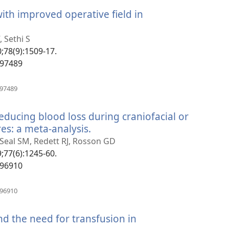
новом
ith improved operative field in
окне)
ется
 Sethi S
0;78(9):1509-17.
497489
(открывается
497489
в
новом
 reducing blood loss during craniofacial or
окне)
es: a meta-analysis.
(открывается
в
, Seal SM, Redett RJ, Rosson GD
новом
9;77(6):1245-60.
окне)
796910
(открывается
796910
в
новом
nd the need for transfusion in
окне)