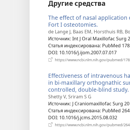
Другие средства
The effect of nasal application
Fort I osteotomies.
(открывает
в
de Lange J, Baas EM, Horsthuis RB, Bo
новом
Источник
‎: Int J Oral Maxillofac Surg 
окне)
Статья индексирована
‎: PubMed 17
DOI
‎: 10.1016/j.ijom.2007.07.017
https://www.ncbi.nlm.nih.gov/pubmed/17
Effectiveness of intravenous
in bi-maxillary orthognathic s
controlled, double-blind study.
Shetty V, Sriram S G
Источник
‎: J Craniomaxillofac Surg 2
Статья индексирована
‎: PubMed 26
DOI
‎: 10.1016/j.jcms.2015.08.032
https://www.ncbi.nlm.nih.gov/pubmed/26