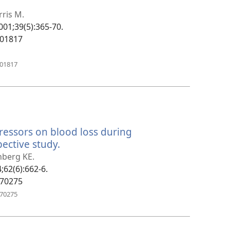
ется
ris M.
2001;39(5):365-70.
601817
(открывается
601817
в
новом
окне)
essors on blood loss during
ective study.
(открывается
в
nberg KE.
новом
4;62(6):662-6.
окне)
170275
(открывается
170275
в
новом
окне)