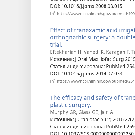
DOI
‎: 10.1016/j.joms.2008.08.015
https://www.ncbi.nlm.nih.gov/pubmed/19
Effect of tranexamic acid irrig
orthognathic surgery: a double
trial.
(открывается
в
Eftekharian H, Vahedi R, Karagah T, T
новом
Источник
‎: J Oral Maxillofac Surg 201
окне)
Статья индексирована
‎: PubMed 25
DOI
‎: 10.1016/j.joms.2014.07.033
https://www.ncbi.nlm.nih.gov/pubmed/25
The efficacy and safety of tran
plastic surgery.
(открывается
в
Murphy GR, Glass GE, Jain A
новом
Источник
‎: J Craniofac Surg 2016;27(2
окне)
Статья индексирована
‎: PubMed 26
DOI
‎: 10.1097/SCS.0000000000002250