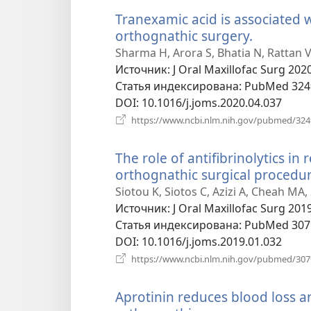
Tranexamic acid is associated w
orthognathic surgery.
(открыва
в
Sharma H, Arora S, Bhatia N, Rattan V,
новом
Источник
‎: J Oral Maxillofac Surg 202
окне)
Статья индексирована
‎: PubMed 32
DOI
‎: 10.1016/j.joms.2020.04.037
https://www.ncbi.nlm.nih.gov/pubmed/32
The role of antifibrinolytics in
orthognathic surgical procedur
Siotou K, Siotos C, Azizi A, Cheah MA
Источник
‎: J Oral Maxillofac Surg 201
Статья индексирована
‎: PubMed 30
DOI
‎: 10.1016/j.joms.2019.01.032
https://www.ncbi.nlm.nih.gov/pubmed/30
Aprotinin reduces blood loss a