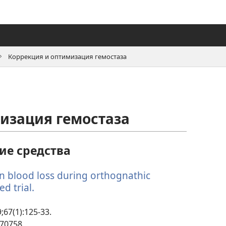
Коррекция и оптимизация гемостаза
изация гемостаза
е средства
on blood loss during orthognathic
d trial.
(открывается
в
новом
9;67(1):125-33.
окне)
070758