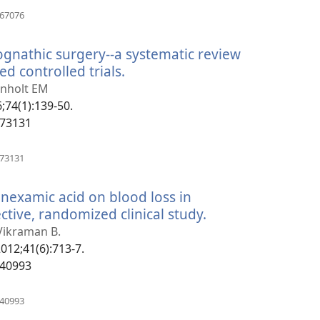
(открывается
967076
в
новом
ognathic surgery--a systematic review
окне)
d controlled trials.
(открывается
в
Pinholt EM
новом
6;74(1):139-50.
окне)
073131
(открывается
073131
в
новом
ranexamic acid on blood loss in
окне)
tive, randomized clinical study.
(открывается
в
Vikraman B.
новом
 2012;41(6):713-7.
окне)
340993
(открывается
340993
в