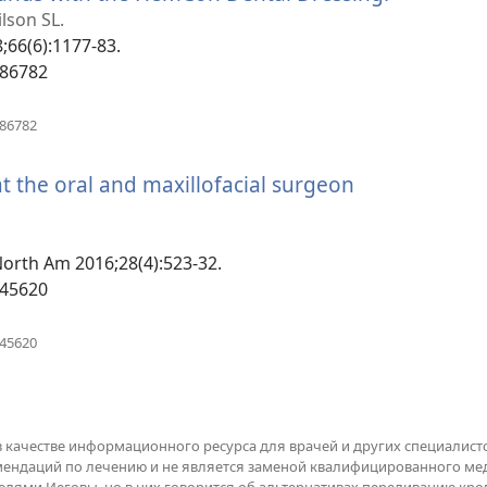
в
lson SL.
новом
8;66(6):1177-83.
окне)
486782
(открывается
486782
в
новом
t the oral and maxillofacial surgeon
окне)
 North Am 2016;28(4):523-32.
745620
(открывается
745620
в
новом
окне)
в качестве информационного ресурса для врачей и других специалисто
омендаций по лечению и не является заменой квалифицированного м