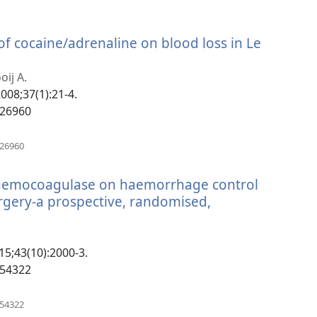
 of cocaine/adrenaline on blood loss in Le
ся
oij A.
2008;37(1):21-4.
826960
(открывается
826960
в
новом
 haemocoagulase on haemorrhage control
окне)
urgery-a prospective, randomised,
(открывается
в
новом
015;43(10):2000-3.
окне)
454322
(открывается
454322
в