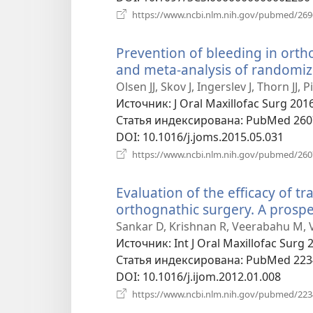
https://www.ncbi.nlm.nih.gov/pubmed/26
Prevention of bleeding in orth
and meta-analysis of randomize
Olsen JJ, Skov J, Ingerslev J, Thorn JJ, 
Источник
‎: J Oral Maxillofac Surg 201
Статья индексирована
‎: PubMed 26
DOI
‎: 10.1016/j.joms.2015.05.031
https://www.ncbi.nlm.nih.gov/pubmed/26
Evaluation of the efficacy of t
orthognathic surgery. A prospec
Sankar D, Krishnan R, Veerabahu M, 
Источник
‎: Int J Oral Maxillofac Surg
Статья индексирована
‎: PubMed 22
DOI
‎: 10.1016/j.ijom.2012.01.008
https://www.ncbi.nlm.nih.gov/pubmed/22