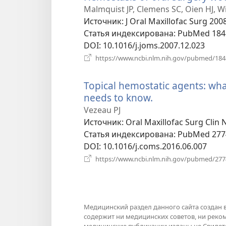
Malmquist JP, Clemens SC, Oien HJ, Wi
Источник
‎: J Oral Maxillofac Surg 200
Статья индексирована
‎: PubMed 18
DOI
‎: 10.1016/j.joms.2007.12.023
https://www.ncbi.nlm.nih.gov/pubmed/18
Topical hemostatic agents: wha
needs to know.
(открывается
в
Vezeau PJ
новом
Источник
‎: Oral Maxillofac Surg Clin
окне)
Статья индексирована
‎: PubMed 27
DOI
‎: 10.1016/j.coms.2016.06.007
https://www.ncbi.nlm.nih.gov/pubmed/27
Медицинский раздел данного сайта создан 
содержит ни медицинских советов, ни рек