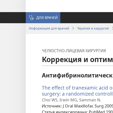
ДЛЯ ВРАЧЕЙ
Информация для врачей
Терапия и хирургия
ЧЕЛЮСТНО-ЛИЦЕВАЯ ХИРУРГИЯ
Коррекция и оптим
Антифибринолитически
The effect of tranexamic acid 
surgery: a randomized controlle
Choi WS, Irwin MG, Samman N.
Источник
‎: J Oral Maxillofac Surg 200
Статья индексирована
‎: PubMed 19