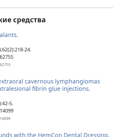
новом
окне)
кие средства
ealants.
(открывается
в
новом
4;62(2):218-24.
окне)
762755
(открывается
762755
в
новом
d extraoral cavernous lymphangiomas
окне)
tralesional fibrin glue injections.
(открывается
в
новом
):42-5.
окне)
314099
(открывается
314099
в
новом
unds with the HemCon Dental Dressing.
(открыва
окне)