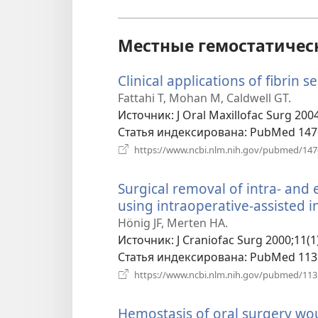
Местные гемостатичес
Clinical applications of fibrin s
Fattahi T, Mohan M, Caldwell GT.
Источник
‎: J Oral Maxillofac Surg 200
Статья индексирована
‎: PubMed 14
https://www.ncbi.nlm.nih.gov/pubmed/14
Surgical removal of intra- an
using intraoperative-assisted in
Hönig JF, Merten HA.
Источник
‎: J Craniofac Surg 2000;11(1
Статья индексирована
‎: PubMed 11
https://www.ncbi.nlm.nih.gov/pubmed/11
Hemostasis of oral surgery wo