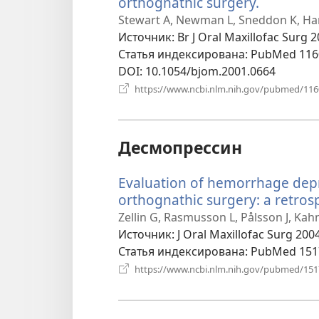
orthognathic surgery.
(открыва
в
Stewart A, Newman L, Sneddon K, Har
новом
Источник
‎: Br J Oral Maxillofac Surg 
окне)
Статья индексирована
‎: PubMed 11
DOI
‎: 10.1054/bjom.2001.0664
https://www.ncbi.nlm.nih.gov/pubmed/11
Десмопрессин
Evaluation of hemorrhage depr
orthognathic surgery: a retrosp
Zellin G, Rasmusson L, Pålsson J, Kah
Источник
‎: J Oral Maxillofac Surg 200
Статья индексирована
‎: PubMed 15
https://www.ncbi.nlm.nih.gov/pubmed/15