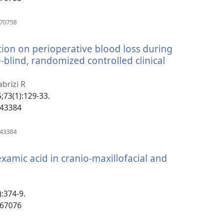
(открывается
070758
в
новом
ation on perioperative blood loss during
окне)
-blind, randomized controlled clinical
abrizi R
5;73(1):129-33.
443384
(открывается
443384
в
новом
examic acid in cranio-maxillofacial and
окне)
):374-9.
967076