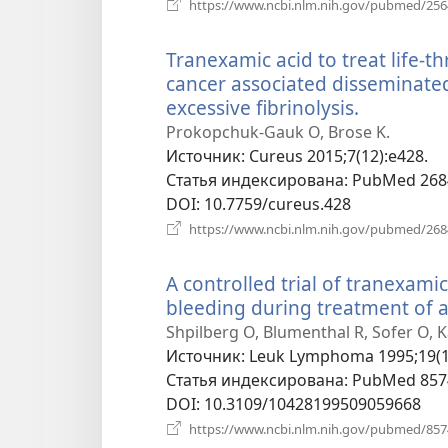
https://www.ncbi.nlm.nih.gov/pubmed/25
Tranexamic acid to treat life-
cancer associated disseminated
excessive fibrinolysis.
(открыва
в
Prokopchuk-Gauk O, Brose K.
новом
Источник
‎: Cureus 2015;7(12):e428.
окне)
Статья индексирована
‎: PubMed 26
DOI
‎: 10.7759/cureus.428
https://www.ncbi.nlm.nih.gov/pubmed/26
A controlled trial of tranexami
bleeding during treatment of 
Shpilberg O, Blumenthal R, Sofer O, Ka
Источник
‎: Leuk Lymphoma 1995;19(1
Статья индексирована
‎: PubMed 85
DOI
‎: 10.3109/10428199509059668
https://www.ncbi.nlm.nih.gov/pubmed/85