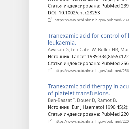
Статья индексирована
‎: PubMed 23
DOI
‎: 10.1002/cncr.28253
https://www.ncbi.nlm.nih.gov/pubmed/23
Tranexamic acid for control o
leukaemia.
(открывается
в
Avvisati G, ten Cate JW, Büller HR, Man
новом
Источник
‎: Lancet 1989;334(8655):122
окне)
Статья индексирована
‎: PubMed 25
https://www.ncbi.nlm.nih.gov/pubmed/25
Tranexamic acid therapy in acu
of platelet transfusions.
(откры
в
Ben-Bassat I, Douer D, Ramot B.
новом
Источник
‎: Eur J Haematol 1990;45(2):
окне)
Статья индексирована
‎: PubMed 22
https://www.ncbi.nlm.nih.gov/pubmed/22