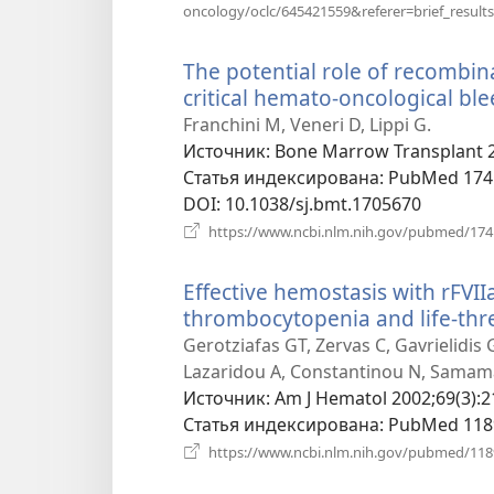
oncology/oclc/645421559&referer=brief_results
The potential role of recombin
critical hemato-oncological ble
Franchini M, Veneri D, Lippi G.
Источник
‎: Bone Marrow Transplant 2
Статья индексирована
‎: PubMed 17
DOI
‎: 10.1038/sj.bmt.1705670
https://www.ncbi.nlm.nih.gov/pubmed/17
Effective hemostasis with rFVII
thrombocytopenia and life-th
Gerotziafas GT, Zervas C, Gavrielidis
Lazaridou A, Constantinou N, Samama
Источник
‎: Am J Hematol 2002;69(3):2
Статья индексирована
‎: PubMed 11
https://www.ncbi.nlm.nih.gov/pubmed/11