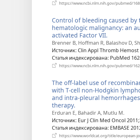
https://www.ncbi.nlm.nih.gov/pubmed/16
Control of bleeding caused by
hematologic malignancy: an aud
activated Factor VII.
(открывает
в
Brenner B, Hoffman R, Balashov D, Sh
новом
Источник
‎: Clin Appl Thromb Hemost 
окне)
Статья индексирована
‎: PubMed 16
https://www.ncbi.nlm.nih.gov/pubmed/16
The off-label use of recombinan
with T-cell non-Hodgkin lymp
and intra-pleural hemorrhages
therapy.
(открывается
в
Erduran E, Bahadir A, Mutlu M.
новом
Источник
‎: Eur J Clin Med Oncol 2011;
окне)
Статья индексирована
‎: EMBASE 20
https://www.worldcat.org/title/european-jou