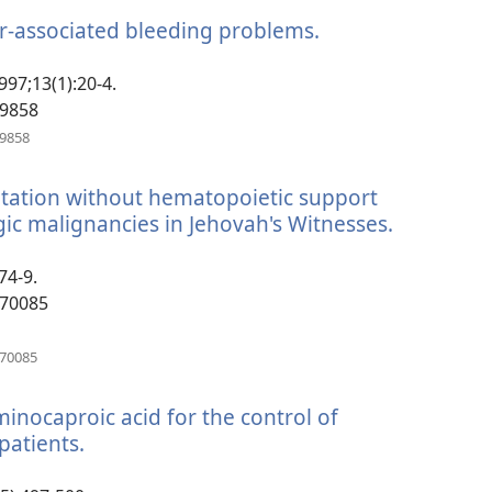
новом
cer-associated bleeding problems.
(открывается
окне)
в
новом
97;13(1):20-4.
окне)
29858
(открывается
29858
в
новом
ntation without hematopoietic support
окне)
ic malignancies in Jehovah's Witnesses.
(открыва
в
новом
74-9.
окне)
870085
(открывается
870085
в
новом
minocaproic acid for the control of
окне)
patients.
(открывается
в