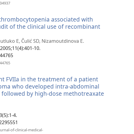
(открывается
804937
в
новом
 thrombocytopenia associated with
окне)
it of the clinical use of recombinant
ся
utluko E, Čulić SD, Nizamoutdinova E.
2005;11(4):401-10.
244765
(открывается
244765
в
новом
t FVIIa in the treatment of a patient
окне)
homa who developed intra-abdominal
 followed by high-dose methotreaxate
3(5):1-4.
12295551
rnal-of-clinical-medical-