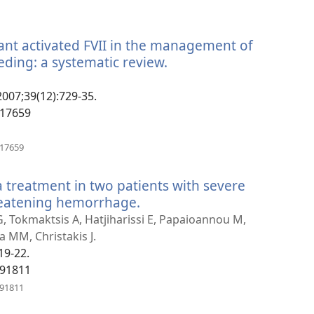
(открывается
в
новом
ant activated FVII in the management of
окне)
eding: a systematic review.
(открывается
в
новом
007;39(12):729-35.
окне)
417659
(открывается
417659
в
новом
a treatment in two patients with severe
окне)
reatening hemorrhage.
(открывается
в
 G, Tokmaktsis A, Hatjiharissi E, Papaioannou M,
новом
 MM, Christakis J.
окне)
19-22.
891811
(открывается
891811
в
новом