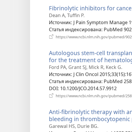
Fibrinolytic inhibitors for can
Dean A, Tuffin P.
Источник
‎: J Pain Symptom Manage 19
Статья индексирована
‎: PubMed 90
https://www.ncbi.nlm.nih.gov/pubmed/90
Autologous stem-cell transpla
for the treatment of hematolog
Ford PA, Grant SJ, Mick R, Keck G.
Источник
‎: J Clin Oncol 2015;33(15):16
Статья индексирована
‎: PubMed 25
DOI
‎: 10.1200/JCO.2014.57.9912
https://www.ncbi.nlm.nih.gov/pubmed/25
Anti-fibrinolytic therapy with a
bleeding in thrombocytopenic 
Garewal HS, Durie BG.