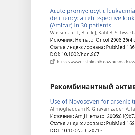
Acute promyelocytic leukaemia
deficiency: a retrospective loo
(Amicar) in 30 patients.
(открыв
в
Wassenaar T, Black J, Kahl B, Schwart
новом
Источник
‎: Hematol Oncol 2008;26(4)
окне)
Статья индексирована
‎: PubMed 18
DOI
‎: 10.1002/hon.867
https://www.ncbi.nlm.nih.gov/pubmed/18
Рекомбинантный активи
Use of Novoseven for arsenic t
Alimoghaddam K, Ghavamzadeh A, Ja
Источник
‎: Am J Hematol 2006;81(9):7
Статья индексирована
‎: PubMed 16
DOI
‎: 10.1002/ajh.20713