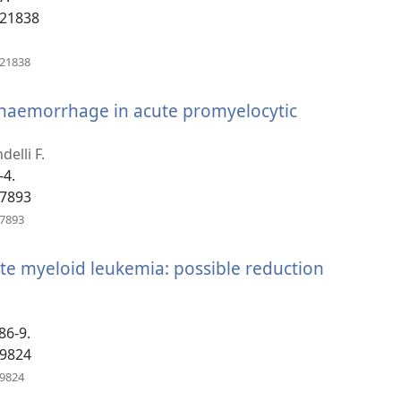
921838
(открывается
921838
в
новом
f haemorrhage in acute promyelocytic
окне)
delli F.
-4.
67893
(открывается
67893
в
новом
te myeloid leukemia: possible reduction
окне)
вается
86-9.
09824
(открывается
09824
в