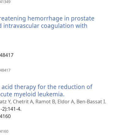
(открывается
641349
в
новом
threatening hemorrhage in prostate
окне)
 intravascular coagulation with
ется
848417
(открывается
848417
в
новом
c acid therapy for the reduction of
окне)
acute myeloid leukemia.
(открывается
в
tz Y, Chetrit A, Ramot B, Eldor A, Ben-Bassat I.
новом
-2):141-4.
окне)
74160
(открывается
74160
в