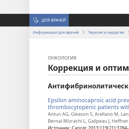
ДЛЯ ВРАЧЕЙ
Информация для врачей
Терапия и хирургия
ОНКОЛОГИЯ
Коррекция и оптим
Антифибринолитически
Epsilon aminocaproic acid prev
thrombocytopenic patients wit
Antun AG, Gleason S, Arellano M, La
Bernal-Mizrachi L, Galipeau J, Heffner 
Источник
‎: Cancer 2013;119(21):3784-