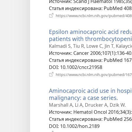
Источник
‎: Scand J Haematol 1985;35(
Статья индексирована
‎: PubMed 40
https://www.ncbi.nlm.nih.gov/pubmed/40
Epsilon aminocaproic acid red
patients with thrombocytopen
Kalmadi S, Tiu R, Lowe C, Jin T, Kalayc
Источник
‎: Cancer 2006;107(1):136-40
Статья индексирована
‎: PubMed 16
DOI
‎: 10.1002/cncr.21958
https://www.ncbi.nlm.nih.gov/pubmed/16
Aminocaproic acid use in hospi
malignancy: a case series.
(отк
в
Marshall A, Li A, Drucker A, Dzik W.
ново
Источник
‎: Hematol Oncol 2016;34(3)
окне
Статья индексирована
‎: PubMed 25
DOI
‎: 10.1002/hon.2189