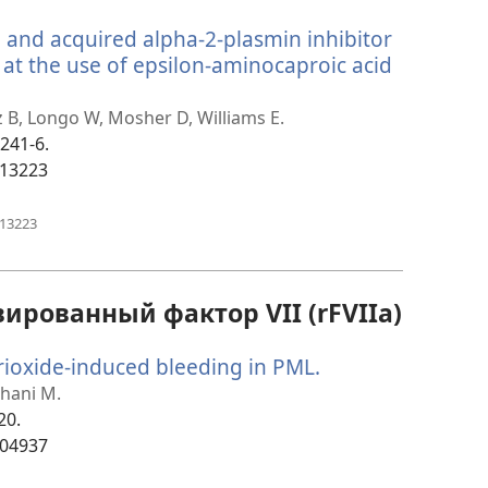
новом
 and acquired alpha-2-plasmin inhibitor
окне)
k at the use of epsilon-aminocaproic acid
ается
z B, Longo W, Mosher D, Williams E.
:241-6.
613223
(открывается
613223
в
новом
окне)
рованный фактор VII (rFVIIa)
rioxide-induced bleeding in PML.
(открывается
в
hani M.
новом
20.
окне)
804937