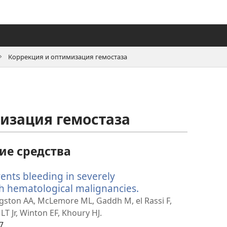
Коррекция и оптимизация гемостаза
изация гемостаза
е средства
ents bleeding in severely
h hematological malignancies.
(открывается
в
ngston AA, McLemore ML, Gaddh M, el Rassi F,
новом
LT Jr, Winton EF, Khoury HJ.
окне)
7.