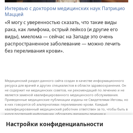
Интервью с доктором медицинских наук Патрицио
Маццей
«Я могу с уверенностью сказать, что такие виды
рака, как лимфома, острый лейкоз (и другие его
виды), миелома — сейчас на Западе это очень
распространенное заболевание — можно лечить
без переливания крови».
Медицинский раздел данного сайта создан в качестве информационного
ресурса для врачей и других специалистов в области здравоохранения. Он
не содержит ни медицинских советов, ни рекомендаций по лечению и не
является заменой квалифицированного медицинского обслуживания.
Приведенные медицинские публикации изданы не Свидетелями Иеговы, но
в них говорится об альтернативах переливанию крови. Каждый
квалифицированный медицинский работник ответствен за то, чтобы быть в
курсе последней информации, обсуждать варианты лечения и
предоставлять пациентам возможность принимать решения в соответствии
Настройки конфиденциальности
с их состоянием, желаниями, ценностями и религиозными взглядами.
Не все перечисленные методы лечения подходят для каждого пациента.