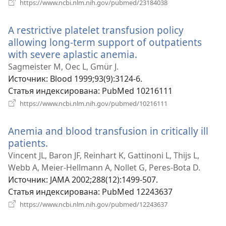
(открывается
https://www.ncbi.nlm.nih.gov/pubmed/23184038
в
новом
A restrictive platelet transfusion policy
окне)
allowing long-term support of outpatients
with severe aplastic anemia.
(открывается
в
Sagmeister M, Oec L, Gmür J.
новом
Источник
‎: Blood 1999;93(9):3124-6.
окне)
Статья индексирована
‎: PubMed 10216111
(открывается
https://www.ncbi.nlm.nih.gov/pubmed/10216111
в
новом
Anemia and blood transfusion in critically ill
окне)
patients.
(открывается
в
Vincent JL, Baron JF, Reinhart K, Gattinoni L, Thijs L,
новом
Webb A, Meier-Hellmann A, Nollet G, Peres-Bota D.
окне)
Источник
‎: JAMA 2002;288(12):1499-507.
Статья индексирована
‎: PubMed 12243637
(открывается
https://www.ncbi.nlm.nih.gov/pubmed/12243637
в
новом