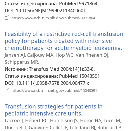
Статья индексирована
‎: PubMed 9971864
DOI
‎: 10.1056/NEJM199902113400601
(открывается
https://www.ncbi.nlm.nih.gov/pubmed/9971864
в
новом
Feasibility of a restrictive red-cell transfusion
окне)
policy for patients treated with intensive
chemotherapy for acute myeloid leukaemia.
(о
в
Jansen AJ, Caljouw MA, Hop WC, Van Rhenen DJ,
но
Schipperus MR.
окн
Источник
‎: Transfus Med 2004;14(1):33-8.
Статья индексирована
‎: PubMed 15043591
DOI
‎: 10.1111/j.0958-7578.2004.00477.x
(открывается
https://www.ncbi.nlm.nih.gov/pubmed/15043591
в
новом
Transfusion strategies for patients in
окне)
pediatric intensive care units.
(открывается
в
Lacroix J, Hébert PC, Hutchison JS, Hume HA, Tucci M,
новом
Ducruet T, Gauvin F, Collet JP, Toledano BJ, Robillard P,