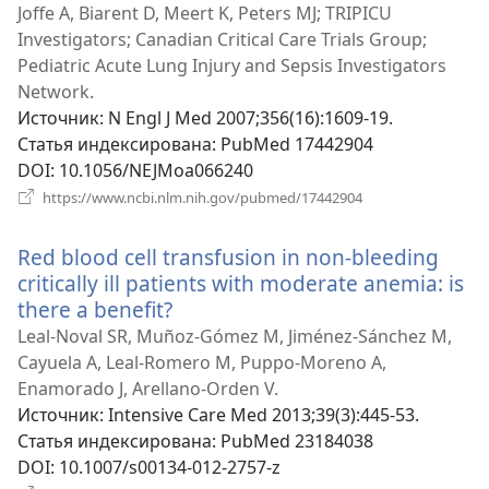
окне)
Joffe A, Biarent D, Meert K, Peters MJ; TRIPICU
Investigators; Canadian Critical Care Trials Group;
Pediatric Acute Lung Injury and Sepsis Investigators
Network.
Источник
‎: N Engl J Med 2007;356(16):1609-19.
Статья индексирована
‎: PubMed 17442904
DOI
‎: 10.1056/NEJMoa066240
(открывается
https://www.ncbi.nlm.nih.gov/pubmed/17442904
в
новом
Red blood cell transfusion in non-bleeding
окне)
critically ill patients with moderate anemia: is
there a benefit?
(открывается
в
Leal-Noval SR, Muñoz-Gómez M, Jiménez-Sánchez M,
новом
Cayuela A, Leal-Romero M, Puppo-Moreno A,
окне)
Enamorado J, Arellano-Orden V.
Источник
‎: Intensive Care Med 2013;39(3):445-53.
Статья индексирована
‎: PubMed 23184038
DOI
‎: 10.1007/s00134-012-2757-z