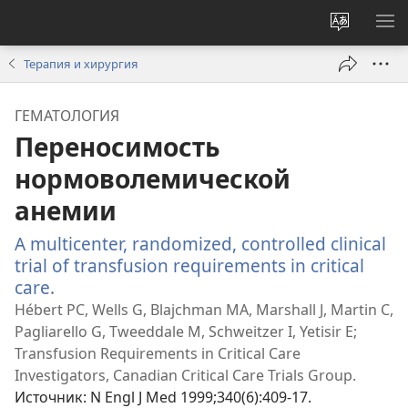
Изменит
ПО
язык
М
Терапия и хирургия
сайта
ГЕМАТОЛОГИЯ
Переносимость
нормоволемической
анемии
A multicenter, randomized, controlled clinical
trial of transfusion requirements in critical
care.
(открывается
в
Hébert PC, Wells G, Blajchman MA, Marshall J, Martin C,
новом
Pagliarello G, Tweeddale M, Schweitzer I, Yetisir E;
окне)
Transfusion Requirements in Critical Care
Investigators, Canadian Critical Care Trials Group.
Источник
‎: N Engl J Med 1999;340(6):409-17.