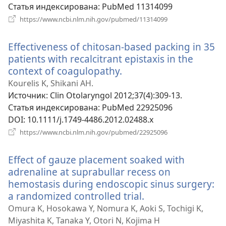
окне)
Статья индексирована
‎: PubMed 11314099
(открывается
https://www.ncbi.nlm.nih.gov/pubmed/11314099
в
новом
Effectiveness of chitosan-based packing in 35
окне)
patients with recalcitrant epistaxis in the
context of coagulopathy.
(открывается
в
Kourelis K, Shikani AH.
новом
Источник
‎: Clin Otolaryngol 2012;37(4):309-13.
окне)
Статья индексирована
‎: PubMed 22925096
DOI
‎: 10.1111/j.1749-4486.2012.02488.x
(открывается
https://www.ncbi.nlm.nih.gov/pubmed/22925096
в
новом
Effect of gauze placement soaked with
окне)
adrenaline at suprabullar recess on
hemostasis during endoscopic sinus surgery:
a randomized controlled trial.
(открывается
в
Omura K, Hosokawa Y, Nomura K, Aoki S, Tochigi K,
новом
Miyashita K, Tanaka Y, Otori N, Kojima H