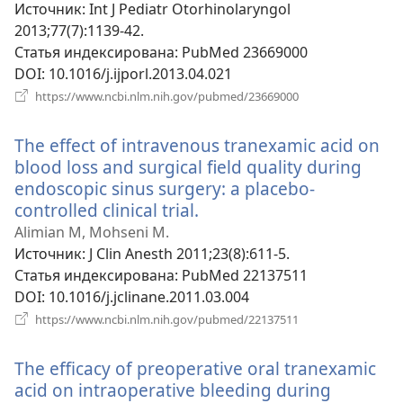
окне)
Источник
‎: Int J Pediatr Otorhinolaryngol
2013;77(7):1139-42.
Статья индексирована
‎: PubMed 23669000
DOI
‎: 10.1016/j.ijporl.2013.04.021
(открывается
https://www.ncbi.nlm.nih.gov/pubmed/23669000
в
новом
The effect of intravenous tranexamic acid on
окне)
blood loss and surgical field quality during
endoscopic sinus surgery: a placebo-
controlled clinical trial.
(открывается
в
Alimian M, Mohseni M.
новом
Источник
‎: J Clin Anesth 2011;23(8):611-5.
окне)
Статья индексирована
‎: PubMed 22137511
DOI
‎: 10.1016/j.jclinane.2011.03.004
(открывается
https://www.ncbi.nlm.nih.gov/pubmed/22137511
в
новом
The efficacy of preoperative oral tranexamic
окне)
acid on intraoperative bleeding during