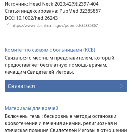
окне)
Источник
‎: Head Neck 2020;42(9):2397-404.
Статья индексирована
‎: PubMed 32385867
DOI
‎: 10.1002/hed.26243
(открывается
https://www.ncbi.nlm.nih.gov/pubmed/32385867
в
новом
окне)
Комитет по связям с больницами (КСБ)
Связаться с местным представителем, который
предоставляет бесплатную помощь врачам,
лечащим Свидетелей Иеговы.
Связаться
Материалы для врачей
Включены темы: бескровные методы остановки
кровотечения и лечения анемии, религиозная и
этическая позиция Свидетелей Иеговы в отношении