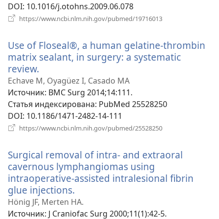
DOI
‎: 10.1016/j.otohns.2009.06.078
(открывается
https://www.ncbi.nlm.nih.gov/pubmed/19716013
в
новом
Use of Floseal®, a human gelatine-thrombin
окне)
matrix sealant, in surgery: a systematic
review.
(открывается
в
Echave M, Oyagüez I, Casado MA
новом
Источник
‎: BMC Surg 2014;14:111.
окне)
Статья индексирована
‎: PubMed 25528250
DOI
‎: 10.1186/1471-2482-14-111
(открывается
https://www.ncbi.nlm.nih.gov/pubmed/25528250
в
новом
Surgical removal of intra- and extraoral
окне)
cavernous lymphangiomas using
intraoperative-assisted intralesional fibrin
glue injections.
(открывается
в
Hönig JF, Merten HA.
новом
Источник
‎: J Craniofac Surg 2000;11(1):42-5.