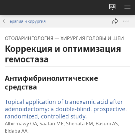
Изменит
ПО
язык
М
Терапия и хирургия
сайта
ОТОЛАРИНГОЛОГИЯ — ХИРУРГИЯ ГОЛОВЫ И ШЕИ
Коррекция и оптимизация
гемостаза
Антифибринолитические
средства
Topical application of tranexamic acid after
adenoidectomy: a double-blind, prospective,
randomized, controlled study.
(открывается
в
Albirmawy OA, Saafan ME, Shehata EM, Basuni AS,
новом
Eldaba AA.