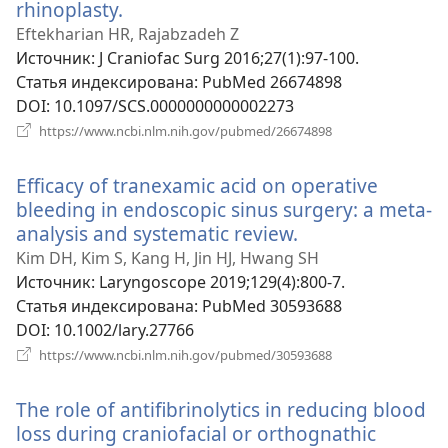
rhinoplasty.
(открывается
в
Eftekharian HR, Rajabzadeh Z
новом
Источник
‎: J Craniofac Surg 2016;27(1):97-100.
окне)
Статья индексирована
‎: PubMed 26674898
DOI
‎: 10.1097/SCS.0000000000002273
(открывается
https://www.ncbi.nlm.nih.gov/pubmed/26674898
в
новом
Efficacy of tranexamic acid on operative
окне)
bleeding in endoscopic sinus surgery: a meta-
analysis and systematic review.
(открывается
в
Kim DH, Kim S, Kang H, Jin HJ, Hwang SH
новом
Источник
‎: Laryngoscope 2019;129(4):800-7.
окне)
Статья индексирована
‎: PubMed 30593688
DOI
‎: 10.1002/lary.27766
(открывается
https://www.ncbi.nlm.nih.gov/pubmed/30593688
в
новом
The role of antifibrinolytics in reducing blood
окне)
loss during craniofacial or orthognathic