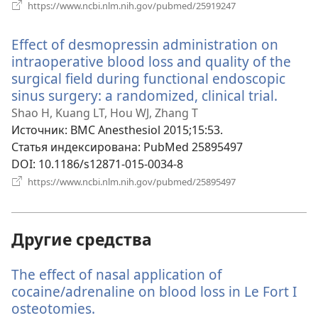
(открывается
https://www.ncbi.nlm.nih.gov/pubmed/25919247
в
новом
Effect of desmopressin administration on
окне)
intraoperative blood loss and quality of the
surgical field during functional endoscopic
sinus surgery: a randomized, clinical trial.
(откр
в
Shao H, Kuang LT, Hou WJ, Zhang T
ново
Источник
‎: BMC Anesthesiol 2015;15:53.
окне)
Статья индексирована
‎: PubMed 25895497
DOI
‎: 10.1186/s12871-015-0034-8
(открывается
https://www.ncbi.nlm.nih.gov/pubmed/25895497
в
новом
окне)
Другие средства
The effect of nasal application of
cocaine/adrenaline on blood loss in Le Fort I
osteotomies.
(открывается