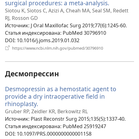
surgical procedures: a meta-analysis.
(открывае
в
Siotou K, Siotos C, Azizi A, Cheah MA, Seal SM, Redett
новом
RJ, Rosson GD
окне)
Источник
‎: J Oral Maxillofac Surg 2019;77(6):1245-60.
Статья индексирована
‎: PubMed 30796910
DOI
‎: 10.1016/j.joms.2019.01.032
(открывается
https://www.ncbi.nlm.nih.gov/pubmed/30796910
в
новом
окне)
Десмопрессин
Desmopressin as a hemostatic agent to
provide a dry intraoperative field in
rhinoplasty.
(открывается
в
Gruber RP, Zeidler KR, Berkowitz RL
новом
Источник
‎: Plast Reconstr Surg 2015;135(5):1337-40.
окне)
Статья индексирована
‎: PubMed 25919247
DOI
‎: 10.1097/PRS.0000000000001158