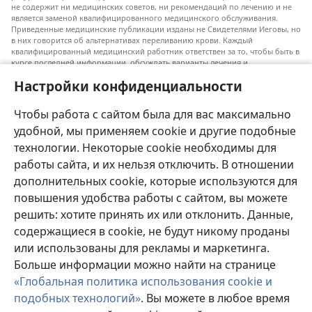
не содержит ни медицинских советов, ни рекомендаций по лечению и не
является заменой квалифицированного медицинского обслуживания.
Приведенные медицинские публикации изданы не Свидетелями Иеговы, но
в них говорится об альтернативах переливанию крови. Каждый
квалифицированный медицинский работник ответствен за то, чтобы быть в
курсе последней информации, обсуждать варианты лечения и
предоставлять пациентам возможность принимать решения в соответствии
Настройки конфиденциальности
с их состоянием, желаниями, ценностями и религиозными взглядами.
Не все перечисленные методы лечения подходят для каждого пациента.
Чтобы работа с сайтом была для вас максимально
Для пациентов. Всегда обращайтесь к врачу или другому
квалифицированному медицинскому работнику по вопросам, связанным с
удобной, мы применяем cookie и другие подобные
вашим состоянием здоровья или методами лечения. Если вы заболели,
технологии. Некоторые cookie необходимы для
проконсультируйтесь с врачом.
работы сайта, и их нельзя отключить. В отношении
Использование данного сайта определяется «Условиями использования».
дополнительных cookie, которые используются для
повышения удобства работы с сайтом, вы можете
решить: хотите принять их или отклонить. Данные,
содержащиеся в cookie, не будут никому проданы
Настроить внешний вид
или использованы для рекламы и маркетинга.
Больше информации можно найти на странице
«Глобальная политика использования cookie и
подобных технологий»
. Вы можете в любое время
Copyright
© 2026 Watch Tower Bible and Tract Society of Pennsylvania.