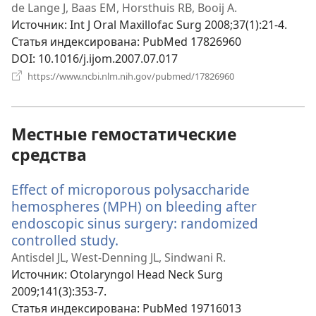
в
de Lange J, Baas EM, Horsthuis RB, Booij A.
новом
Источник
‎: Int J Oral Maxillofac Surg 2008;37(1):21-4.
окне)
Статья индексирована
‎: PubMed 17826960
DOI
‎: 10.1016/j.ijom.2007.07.017
(открывается
https://www.ncbi.nlm.nih.gov/pubmed/17826960
в
новом
окне)
Местные гемостатические
средства
Effect of microporous polysaccharide
hemospheres (MPH) on bleeding after
endoscopic sinus surgery: randomized
controlled study.
(открывается
в
Antisdel JL, West-Denning JL, Sindwani R.
новом
Источник
‎: Otolaryngol Head Neck Surg
окне)
2009;141(3):353-7.
Статья индексирована
‎: PubMed 19716013