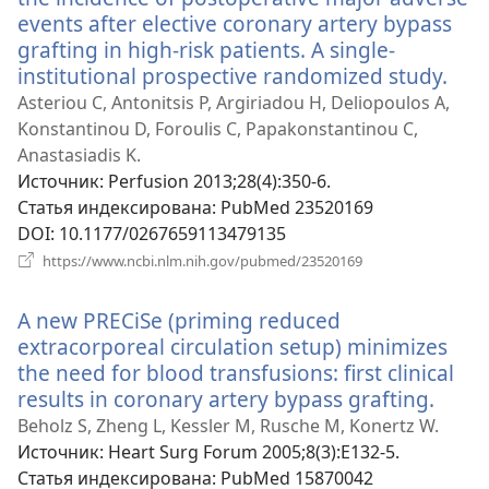
events after elective coronary artery bypass
grafting in high-risk patients. A single-
institutional prospective randomized study.
(от
в
Asteriou C, Antonitsis P, Argiriadou H, Deliopoulos A,
нов
Konstantinou D, Foroulis C, Papakonstantinou C,
окн
Anastasiadis K.
Источник
‎: Perfusion 2013;28(4):350-6.
Статья индексирована
‎: PubMed 23520169
DOI
‎: 10.1177/0267659113479135
(открывается
https://www.ncbi.nlm.nih.gov/pubmed/23520169
в
новом
A new PRECiSe (priming reduced
окне)
extracorporeal circulation setup) minimizes
the need for blood transfusions: first clinical
results in coronary artery bypass grafting.
(отк
в
Beholz S, Zheng L, Kessler M, Rusche M, Konertz W.
ново
Источник
‎: Heart Surg Forum 2005;8(3):E132-5.
окне)
Статья индексирована
‎: PubMed 15870042