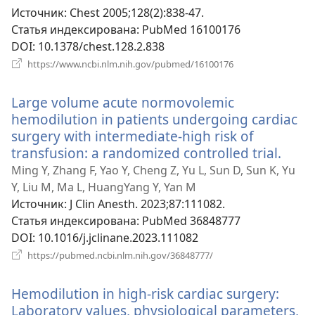
окн
Источник
‎: Chest 2005;128(2):838-47.
Статья индексирована
‎: PubMed 16100176
DOI
‎: 10.1378/chest.128.2.838
(открывается
https://www.ncbi.nlm.nih.gov/pubmed/16100176
в
новом
Large volume acute normovolemic
окне)
hemodilution in patients undergoing cardiac
surgery with intermediate-high risk of
transfusion: a randomized controlled trial.
(отк
в
Ming Y, Zhang F, Yao Y, Cheng Z, Yu L, Sun D, Sun K, Yu
ново
Y, Liu M, Ma L, HuangYang Y, Yan M
окне
Источник
‎: J Clin Anesth. 2023;87:111082.
Статья индексирована
‎: PubMed 36848777
DOI
‎: 10.1016/j.jclinane.2023.111082
(открывается
https://pubmed.ncbi.nlm.nih.gov/36848777/
в
новом
Hemodilution in high-risk cardiac surgery:
окне)
Laboratory values, physiological parameters,