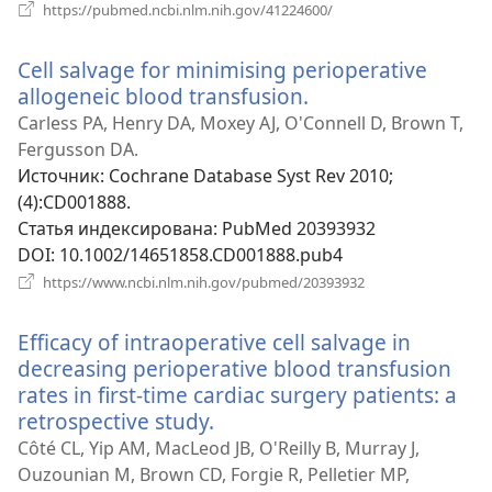
(открывается
https://pubmed.ncbi.nlm.nih.gov/41224600/
в
новом
Cell salvage for minimising perioperative
окне)
allogeneic blood transfusion.
(открывается
в
Carless PA, Henry DA, Moxey AJ, O'Connell D, Brown T,
новом
Fergusson DA.
окне)
Источник
‎: Cochrane Database Syst Rev 2010;
(4):CD001888.
Статья индексирована
‎: PubMed 20393932
DOI
‎: 10.1002/14651858.CD001888.pub4
(открывается
https://www.ncbi.nlm.nih.gov/pubmed/20393932
в
новом
Efficacy of intraoperative cell salvage in
окне)
decreasing perioperative blood transfusion
rates in first-time cardiac surgery patients: a
retrospective study.
(открывается
в
Côté CL, Yip AM, MacLeod JB, O'Reilly B, Murray J,
новом
Ouzounian M, Brown CD, Forgie R, Pelletier MP,