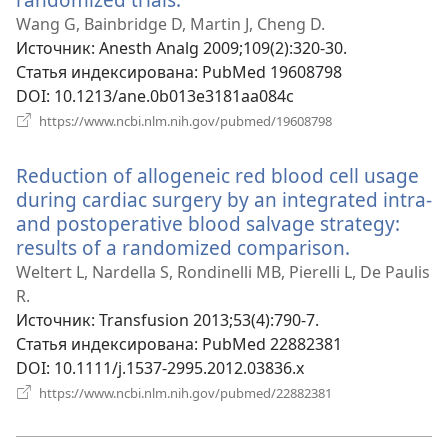
в
Wang G, Bainbridge D, Martin J, Cheng D.
новом
Источник
‎: Anesth Analg 2009;109(2):320-30.
окне)
Статья индексирована
‎: PubMed 19608798
DOI
‎: 10.1213/ane.0b013e3181aa084c
(открывается
https://www.ncbi.nlm.nih.gov/pubmed/19608798
в
новом
Reduction of allogeneic red blood cell usage
окне)
during cardiac surgery by an integrated intra-
and postoperative blood salvage strategy:
results of a randomized comparison.
(открывае
в
Weltert L, Nardella S, Rondinelli MB, Pierelli L, De Paulis
новом
R.
окне)
Источник
‎: Transfusion 2013;53(4):790-7.
Статья индексирована
‎: PubMed 22882381
DOI
‎: 10.1111/j.1537-2995.2012.03836.x
(открывается
https://www.ncbi.nlm.nih.gov/pubmed/22882381
в
новом
окне)