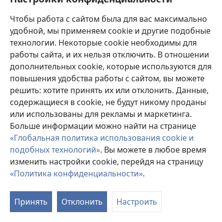
(открывается
https://www.ncbi.nlm.nih.gov/pubmed/21286425
в
Чтобы работа с сайтом была для вас максимально
новом
Beneficial effects of using a minimal
удобной, мы применяем cookie и другие подобные
окне)
extracorporeal circulation system during
технологии. Некоторые cookie необходимы для
coronary artery bypass grafting.
(открывается
работы сайта, и их нельзя отключить. В отношении
в
дополнительных cookie, которые используются для
Liu Y, Tao L, Wang X, Cui H, Chen X, Ji B.
новом
повышения удобства работы с сайтом, вы можете
Источник
‎: Perfusion 2012;27(1):83-9.
окне)
решить: хотите принять их или отклонить. Данные,
Статья индексирована
‎: PubMed 21987667
содержащиеся в cookie, не будут никому проданы
DOI
‎: 10.1177/0267659111424636
(открывается
или использованы для рекламы и маркетинга.
https://www.ncbi.nlm.nih.gov/pubmed/21987667
в
Больше информации можно найти на странице
новом
«Глобальная политика использования cookie и
Perfusion approaches to blood conservation.
(о
окне)
подобных технологий»
. Вы можете в любое время
в
McKay C.
изменить настройки cookie, перейдя на страницу
н
Источник
‎: Semin Cardiothorac Vasc Anesth
«Политика конфиденциальности»
.
ок
2007;11(4):252-5.
Статья индексирована
‎: PubMed 18270187
DOI
‎: 10.1177/1089253207311158
Принять
Отклонить
Настроить
(открывается
https://www.ncbi.nlm.nih.gov/pubmed/18270187
в