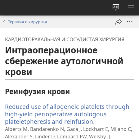
Изменит
ПО
язык
М
Терапия и хирургия
сайта
КАРДИОТОРАКАЛЬНАЯ И СОСУДИСТАЯ ХИРУРГИЯ
Интраоперационное
сбережение аутологичной
крови
Реинфузия крови
Reduced use of allogeneic platelets through
high-yield perioperative autologous
plateletpheresis and reinfusion.
(открывается
в
Alberts M, Bandarenko N, Gaca J, Lockhart E, Milano C,
новом
Alexander S, Linder D, Lombard FW, Welsby IJ.