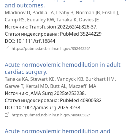
and outcomes.
(открывается
в
Mladinov D, Padilla LA, Leahy B, Norman JB, Enslin J,
новом
Camp RS, Eudailey KW, Tanaka K, Davies JE
окне)
Источник
‎: Transfusion 2022;62(4):826-37.
Статья индексирована
‎: PubMed 35244229
DOI
‎: 10.1111/trf.16844
(открывается
https://pubmed.ncbi.nlm.nih.gov/35244229/
в
новом
Acute normovolemic hemodilution in adult
окне)
cardiac surgery.
(открывается
в
Tanaka KA, Stewart KE, Vandyck KB, Burkhart HM,
новом
Garwe T, Kertai MD, Butt AL, Mazzeffi MA
окне)
Источник
‎: JAMA Surg 2025:e253238.
Статья индексирована
‎: PubMed 40900582
DOI
‎: 10.1001/jamasurg.2025.3238
(открывается
https://pubmed.ncbi.nlm.nih.gov/40900582/
в
новом
Acute normovolemic hemodilution and
окне)