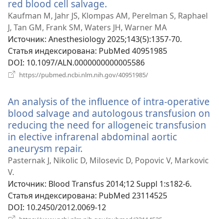
red blood cell salvage.
(открывается
в
Kaufman M, Jahr JS, Klompas AM, Perelman S, Raphael
новом
J, Tan GM, Frank SM, Waters JH, Warner MA
окне)
Источник
‎: Anesthesiology 2025;143(5):1357-70.
Статья индексирована
‎: PubMed 40951985
DOI
‎: 10.1097/ALN.0000000000005586
(открывается
https://pubmed.ncbi.nlm.nih.gov/40951985/
в
новом
An analysis of the influence of intra-operative
окне)
blood salvage and autologous transfusion on
reducing the need for allogeneic transfusion
in elective infrarenal abdominal aortic
aneurysm repair.
(открывается
в
Pasternak J, Nikolic D, Milosevic D, Popovic V, Markovic
новом
V.
окне)
Источник
‎: Blood Transfus 2014;12 Suppl 1:s182-6.
Статья индексирована
‎: PubMed 23114525
DOI
‎: 10.2450/2012.0069-12
(открывается