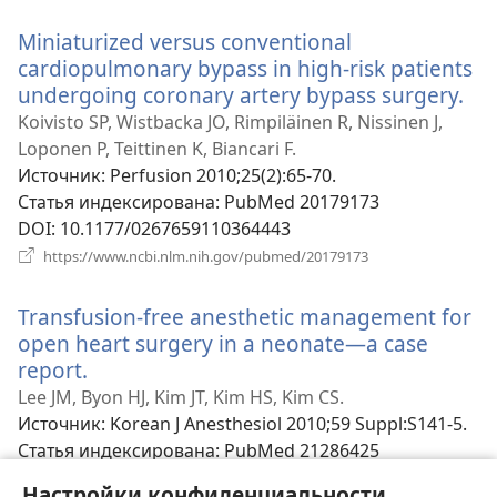
новом
Miniaturized versus conventional
окне)
cardiopulmonary bypass in high-risk patients
undergoing coronary artery bypass surgery.
(о
в
Koivisto SP, Wistbacka JO, Rimpiläinen R, Nissinen J,
но
Loponen P, Teittinen K, Biancari F.
окн
Источник
‎: Perfusion 2010;25(2):65-70.
Статья индексирована
‎: PubMed 20179173
DOI
‎: 10.1177/0267659110364443
(открывается
https://www.ncbi.nlm.nih.gov/pubmed/20179173
в
новом
Transfusion-free anesthetic management for
окне)
open heart surgery in a neonate—a case
report.
(открывается
в
Lee JM, Byon HJ, Kim JT, Kim HS, Kim CS.
новом
Источник
‎: Korean J Anesthesiol 2010;59 Suppl:S141-5.
окне)
Статья индексирована
‎: PubMed 21286425
DOI
‎: 10.4097/kjae.2010.59.S.S141
Настройки конфиденциальности