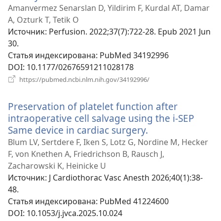
в
Amanvermez Senarslan D, Yildirim F, Kurdal AT, Damar
новом
A, Ozturk T, Tetik O
окне)
Источник
‎: Perfusion. 2022;37(7):722-28. Epub 2021 Jun
30.
Статья индексирована
‎: PubMed 34192996
DOI
‎: 10.1177/02676591211028178
(открывается
https://pubmed.ncbi.nlm.nih.gov/34192996/
в
новом
Preservation of platelet function after
окне)
intraoperative cell salvage using the i-SEP
Same device in cardiac surgery.
(открывается
в
Blum LV, Sertdere F, Iken S, Lotz G, Nordine M, Hecker
новом
F, von Knethen A, Friedrichson B, Rausch J,
окне)
Zacharowski K, Heinicke U
Источник
‎: J Cardiothorac Vasc Anesth 2026;40(1):38-
48.
Статья индексирована
‎: PubMed 41224600
DOI
‎: 10.1053/j.jvca.2025.10.024