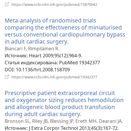
(открывается
https://www.ncbi.nlm.nih.gov/pubmed/15870042
в
новом
Meta-analysis of randomised trials
окне)
comparing the effectiveness of miniaturised
versus conventional cardiopulmonary bypass
in adult cardiac surgery.
(открывается
в
Biancari F, Rimpiläinen R.
новом
Источник
‎: Heart 2009;95(12):964-9.
окне)
Статья индексирована
‎: PubMed 19342377
DOI
‎: 10.1136/hrt.2008.158709
(открывается
https://www.ncbi.nlm.nih.gov/pubmed/19342377
в
новом
Prescriptive patient extracorporeal circuit
окне)
and oxygenator sizing reduces hemodilution
and allogeneic blood product transfusion
during adult cardiac surgery.
(открывается
в
Bronson SL, Riley JB, Blessing JP, Ereth MH, Dearani JA.
новом
Источник
‎: J Extra Corpor Technol 2013;45(3):167-72.