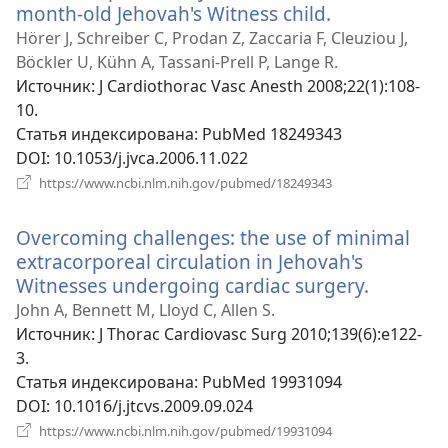
month-old Jehovah's Witness child.
(открываетс
в
Hörer J, Schreiber C, Prodan Z, Zaccaria F, Cleuziou J,
новом
Böckler U, Kühn A, Tassani-Prell P, Lange R.
окне)
Источник
‎: J Cardiothorac Vasc Anesth 2008;22(1):108-
10.
Статья индексирована
‎: PubMed 18249343
DOI
‎: 10.1053/j.jvca.2006.11.022
(открывается
https://www.ncbi.nlm.nih.gov/pubmed/18249343
в
новом
Overcoming challenges: the use of minimal
окне)
extracorporeal circulation in Jehovah's
Witnesses undergoing cardiac surgery.
(открыв
в
John A, Bennett M, Lloyd C, Allen S.
новом
Источник
‎: J Thorac Cardiovasc Surg 2010;139(6):e122-
окне)
3.
Статья индексирована
‎: PubMed 19931094
DOI
‎: 10.1016/j.jtcvs.2009.09.024
(открывается
https://www.ncbi.nlm.nih.gov/pubmed/19931094
в