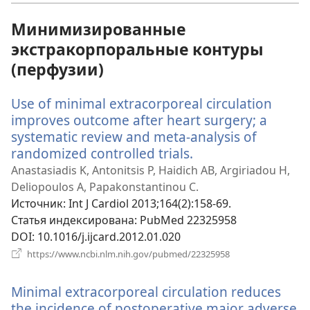
окне)
Минимизированные
экстракорпоральные контуры
(перфузии)
Use of minimal extracorporeal circulation
improves outcome after heart surgery; a
systematic review and meta-analysis of
randomized controlled trials.
(открывается
в
Anastasiadis K, Antonitsis P, Haidich AB, Argiriadou H,
новом
Deliopoulos A, Papakonstantinou C.
окне)
Источник
‎: Int J Cardiol 2013;164(2):158-69.
Статья индексирована
‎: PubMed 22325958
DOI
‎: 10.1016/j.ijcard.2012.01.020
(открывается
https://www.ncbi.nlm.nih.gov/pubmed/22325958
в
новом
Minimal extracorporeal circulation reduces
окне)
the incidence of postoperative major adverse