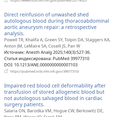
https://www.ncbi.nlm.nih.gov/pubmed/23114525
в
новом
Direct reinfusion of unwashed shed
окне)
autologous blood during thoracoabdominal
aortic aneurysm repair: a retrospective
analysis.
(открывается
в
Powell TR, Khalifa A, Green SY, Tolpin DA, Staggers KA,
новом
Anton JM, LeMaire SA, Coselli JS, Pan W
окне)
Источник
‎: Anesth Analg 2025;140(3):527-36.
Статья индексирована
‎: PubMed 39977310
DOI
‎: 10.1213/ANE.0000000000007103
(открывается
https://pubmed.ncbi.nlm.nih.gov/39977310/
в
новом
Impaired red blood cell deformability after
окне)
transfusion of stored allogeneic blood but
not autologous salvaged blood in cardiac
surgery patients.
(открывается
в
Salaria ON, Barodka VM, Hogue CW, Berkowitz DE,
новом