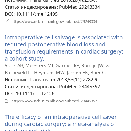
Источник
‎: Transfus Med 2018;28(4):290-7.
окне)
Статья индексирована
‎: PubMed 29243334
DOI
‎: 10.1111/tme.12495
(открывается
https://www.ncbi.nlm.nih.gov/pubmed/29243334
в
новом
Intraoperative cell salvage is associated with
окне)
reduced postoperative blood loss and
transfusion requirements in cardiac surgery:
a cohort study.
(открывается
в
Vonk AB, Meesters MI, Garnier RP, Romijn JW, van
новом
Barneveld LJ, Heymans MW, Jansen EK, Boer C.
окне)
Источник
‎: Transfusion 2013;53(11):2782-9.
Статья индексирована
‎: PubMed 23445352
DOI
‎: 10.1111/trf.12126
(открывается
https://www.ncbi.nlm.nih.gov/pubmed/23445352
в
новом
The efficacy of an intraoperative cell saver
окне)
during cardiac surgery: a meta-analysis of
randomized trials.
(открывается