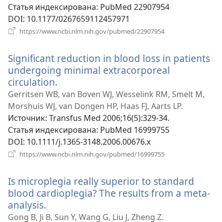
Статья индексирована
‎: PubMed 22907954
DOI
‎: 10.1177/0267659112457971
(открывается
https://www.ncbi.nlm.nih.gov/pubmed/22907954
в
новом
Significant reduction in blood loss in patients
окне)
undergoing minimal extracorporeal
circulation.
(открывается
в
Gerritsen WB, van Boven WJ, Wesselink RM, Smelt M,
новом
Morshuis WJ, van Dongen HP, Haas FJ, Aarts LP.
окне)
Источник
‎: Transfus Med 2006;16(5):329-34.
Статья индексирована
‎: PubMed 16999755
DOI
‎: 10.1111/j.1365-3148.2006.00676.x
(открывается
https://www.ncbi.nlm.nih.gov/pubmed/16999755
в
новом
Is microplegia really superior to standard
окне)
blood cardioplegia? The results from a meta-
analysis.
(открывается
в
Gong B, Ji B, Sun Y, Wang G, Liu J, Zheng Z.