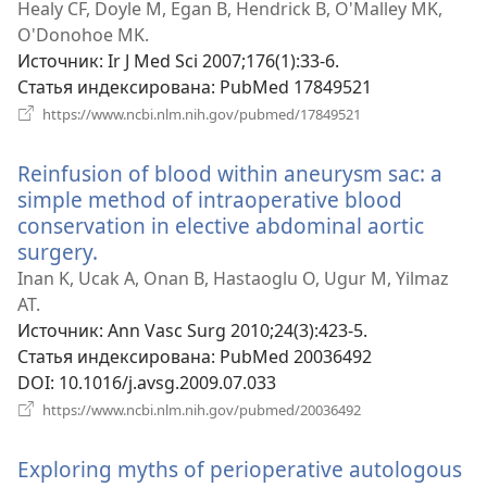
в
Healy CF, Doyle M, Egan B, Hendrick B, O'Malley MK,
ново
O'Donohoe MK.
окне)
Источник
‎: Ir J Med Sci 2007;176(1):33-6.
Статья индексирована
‎: PubMed 17849521
(открывается
https://www.ncbi.nlm.nih.gov/pubmed/17849521
в
новом
Reinfusion of blood within aneurysm sac: a
окне)
simple method of intraoperative blood
conservation in elective abdominal aortic
surgery.
(открывается
в
Inan K, Ucak A, Onan B, Hastaoglu O, Ugur M, Yilmaz
новом
AT.
окне)
Источник
‎: Ann Vasc Surg 2010;24(3):423-5.
Статья индексирована
‎: PubMed 20036492
DOI
‎: 10.1016/j.avsg.2009.07.033
(открывается
https://www.ncbi.nlm.nih.gov/pubmed/20036492
в
новом
Exploring myths of perioperative autologous
окне)