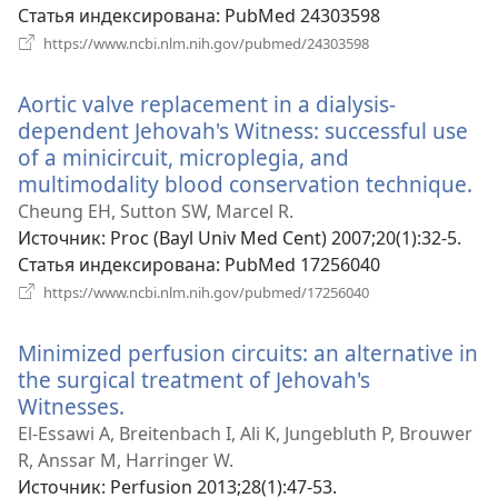
окне)
Статья индексирована
‎: PubMed 24303598
(открывается
https://www.ncbi.nlm.nih.gov/pubmed/24303598
в
новом
Aortic valve replacement in a dialysis-
окне)
dependent Jehovah's Witness: successful use
of a minicircuit, microplegia, and
multimodality blood conservation technique.
(о
в
Cheung EH, Sutton SW, Marcel R.
н
Источник
‎: Proc (Bayl Univ Med Cent) 2007;20(1):32-5.
ок
Статья индексирована
‎: PubMed 17256040
(открывается
https://www.ncbi.nlm.nih.gov/pubmed/17256040
в
новом
Minimized perfusion circuits: an alternative in
окне)
the surgical treatment of Jehovah's
Witnesses.
(открывается
в
El-Essawi A, Breitenbach I, Ali K, Jungebluth P, Brouwer
новом
R, Anssar M, Harringer W.
окне)
Источник
‎: Perfusion 2013;28(1):47-53.