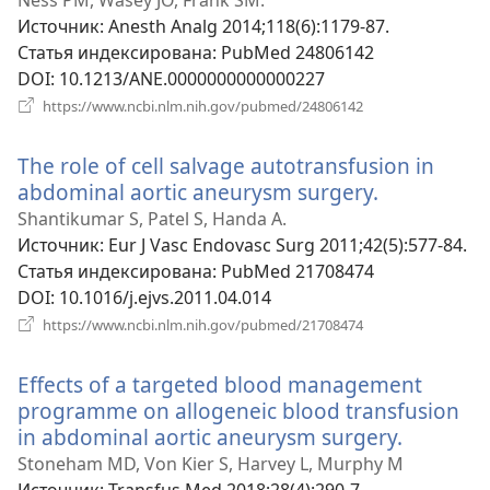
Ness PM, Wasey JO, Frank SM.
окне)
Источник
‎: Anesth Analg 2014;118(6):1179-87.
Статья индексирована
‎: PubMed 24806142
DOI
‎: 10.1213/ANE.0000000000000227
(открывается
https://www.ncbi.nlm.nih.gov/pubmed/24806142
в
новом
The role of cell salvage autotransfusion in
окне)
abdominal aortic aneurysm surgery.
(открывае
в
Shantikumar S, Patel S, Handa A.
новом
Источник
‎: Eur J Vasc Endovasc Surg 2011;42(5):577-84.
окне)
Статья индексирована
‎: PubMed 21708474
DOI
‎: 10.1016/j.ejvs.2011.04.014
(открывается
https://www.ncbi.nlm.nih.gov/pubmed/21708474
в
новом
Effects of a targeted blood management
окне)
programme on allogeneic blood transfusion
in abdominal aortic aneurysm surgery.
(открыв
в
Stoneham MD, Von Kier S, Harvey L, Murphy M
новом