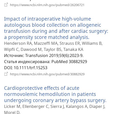
(открывается
https://www.ncbi.nlm.nih.gov/pubmed/26206721
в
новом
Impact of intraoperative high-volume
окне)
autologous blood collection on allogeneic
transfusion during and after cardiac surgery:
a propensity score matched analysis.
(открывае
в
Henderson RA, Mazzeffi MA, Strauss ER, Williams B,
новом
Wipfli C, Dawood M, Taylor BS, Tanaka KA
окне)
Источник
‎: Transfusion 2019;59(6):2023-9.
Статья индексирована
‎: PubMed 30882929
DOI
‎: 10.1111/trf.15253
(открывается
https://www.ncbi.nlm.nih.gov/pubmed/30882929
в
новом
Cardioprotective effects of acute
окне)
normovolemic hemodilution in patients
undergoing coronary artery bypass surgery.
(о
в
Licker M, Ellenberger C, Sierra J, Kalangos A, Diaper J,
но
Morel D.