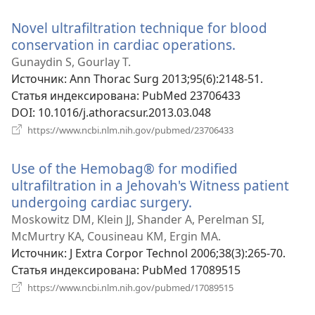
новом
Novel ultrafiltration technique for blood
окне)
conservation in cardiac operations.
(открываетс
в
Gunaydin S, Gourlay T.
новом
Источник
‎: Ann Thorac Surg 2013;95(6):2148-51.
окне)
Статья индексирована
‎: PubMed 23706433
DOI
‎: 10.1016/j.athoracsur.2013.03.048
(открывается
https://www.ncbi.nlm.nih.gov/pubmed/23706433
в
новом
Use of the Hemobag® for modified
окне)
ultrafiltration in a Jehovah's Witness patient
undergoing cardiac surgery.
(открывается
в
Moskowitz DM, Klein JJ, Shander A, Perelman SI,
новом
McMurtry KA, Cousineau KM, Ergin MA.
окне)
Источник
‎: J Extra Corpor Technol 2006;38(3):265-70.
Статья индексирована
‎: PubMed 17089515
(открывается
https://www.ncbi.nlm.nih.gov/pubmed/17089515
в
новом