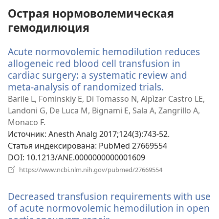
Острая нормоволемическая
гемодилюция
Acute normovolemic hemodilution reduces
allogeneic red blood cell transfusion in
cardiac surgery: a systematic review and
meta-analysis of randomized trials.
(открываетс
в
Barile L, Fominskiy E, Di Tomasso N, Alpìzar Castro LE,
новом
Landoni G, De Luca M, Bignami E, Sala A, Zangrillo A,
окне)
Monaco F.
Источник
‎: Anesth Analg 2017;124(3):743-52.
Статья индексирована
‎: PubMed 27669554
DOI
‎: 10.1213/ANE.0000000000001609
(открывается
https://www.ncbi.nlm.nih.gov/pubmed/27669554
в
новом
Decreased transfusion requirements with use
окне)
of acute normovolemic hemodilution in open