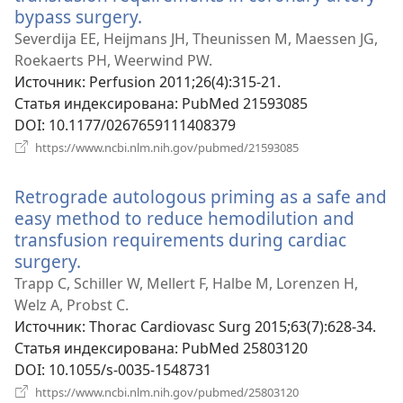
bypass surgery.
(открывается
в
Severdija EE, Heijmans JH, Theunissen M, Maessen JG,
новом
Roekaerts PH, Weerwind PW.
окне)
Источник
‎: Perfusion 2011;26(4):315-21.
Статья индексирована
‎: PubMed 21593085
DOI
‎: 10.1177/0267659111408379
(открывается
https://www.ncbi.nlm.nih.gov/pubmed/21593085
в
новом
Retrograde autologous priming as a safe and
окне)
easy method to reduce hemodilution and
transfusion requirements during cardiac
surgery.
(открывается
в
Trapp C, Schiller W, Mellert F, Halbe M, Lorenzen H,
новом
Welz A, Probst C.
окне)
Источник
‎: Thorac Cardiovasc Surg 2015;63(7):628-34.
Статья индексирована
‎: PubMed 25803120
DOI
‎: 10.1055/s-0035-1548731
(открывается
https://www.ncbi.nlm.nih.gov/pubmed/25803120