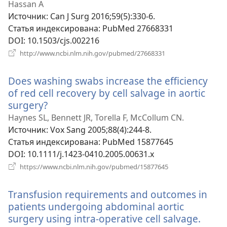
окне)
Hassan A
Источник
‎: Can J Surg 2016;59(5):330-6.
Статья индексирована
‎: PubMed 27668331
DOI
‎: 10.1503/cjs.002216
(открывается
http://www.ncbi.nlm.nih.gov/pubmed/27668331
в
новом
Does washing swabs increase the efficiency
окне)
of red cell recovery by cell salvage in aortic
surgery?
(открывается
в
Haynes SL, Bennett JR, Torella F, McCollum CN.
новом
Источник
‎: Vox Sang 2005;88(4):244-8.
окне)
Статья индексирована
‎: PubMed 15877645
DOI
‎: 10.1111/j.1423-0410.2005.00631.x
(открывается
https://www.ncbi.nlm.nih.gov/pubmed/15877645
в
новом
Transfusion requirements and outcomes in
окне)
patients undergoing abdominal aortic
surgery using intra-operative cell salvage.
(откр