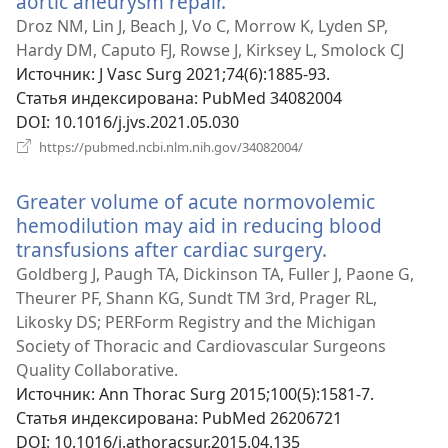
aortic aneurysm repair.
(открывается
в
Droz NM, Lin J, Beach J, Vo C, Morrow K, Lyden SP,
новом
Hardy DM, Caputo FJ, Rowse J, Kirksey L, Smolock CJ
окне)
Источник
‎: J Vasc Surg 2021;74(6):1885-93.
Статья индексирована
‎: PubMed 34082004
DOI
‎: 10.1016/j.jvs.2021.05.030
(открывается
https://pubmed.ncbi.nlm.nih.gov/34082004/
в
новом
Greater volume of acute normovolemic
окне)
hemodilution may aid in reducing blood
transfusions after cardiac surgery.
(открываетс
в
Goldberg J, Paugh TA, Dickinson TA, Fuller J, Paone G,
новом
Theurer PF, Shann KG, Sundt TM 3rd, Prager RL,
окне)
Likosky DS; PERForm Registry and the Michigan
Society of Thoracic and Cardiovascular Surgeons
Quality Collaborative.
Источник
‎: Ann Thorac Surg 2015;100(5):1581-7.
Статья индексирована
‎: PubMed 26206721
DOI
‎: 10.1016/j.athoracsur.2015.04.135