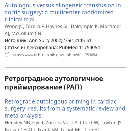
Autologous versus allogeneic transfusion in
окне)
aortic surgery: a multicenter randomized
clinical trial.
(открывается
в
Wong JC, Torella F, Haynes SL, Dalrymple K, Mortimer
новом
AJ, McCollum CN.
окне)
Источник
‎: Ann Surg 2002;235(1):145-51.
Статья индексирована
‎: PubMed 11753054
(открывается
https://www.ncbi.nlm.nih.gov/pubmed/11753054
в
новом
окне)
Ретроградное аутологичное
праймирование (РАП)
Retrograde autologous priming in cardiac
surgery: results from a systematic review and
meta-analysis.
(открывается
в
Hensley NB, Gyi R, Zorrilla-Vaca A, Choi CW, Lawton JS,
новом
Brown CH 4th, Frank SM, Grant MC, Cho BC