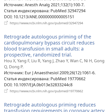
окне)
Источник
‎: Anesth Analg 2021;132(1):100-7.
Статья индексирована
‎: PubMed 32947294
DOI
‎: 10.1213/ANE.0000000000005151
(открывается
https://www.ncbi.nlm.nih.gov/pubmed/32947294
в
новом
Retrograde autologous priming of the
окне)
cardiopulmonary bypass circuit reduces
blood transfusion in small adults: a
prospective, randomized trial.
(открывается
в
Hou X, Yang F, Liu R, Yang J, Zhao Y, Wan C, Ni H, Gong
новом
Q, Dong P.
окне)
Источник
‎: Eur J Anaesthesiol 2009;26(12):1061-6.
Статья индексирована
‎: PubMed 19770662
DOI
‎: 10.1097/EJA.0b013e32833244c8
(открывается
https://www.ncbi.nlm.nih.gov/pubmed/19770662
в
новом
Retrograde autologous priming reduces
окне)
transfusion requirements in coronary artery