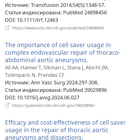
окне)
Источник
‎: Transfusion 2014;54(5):1348-57.
Статья индексирована
‎: PubMed 24898456
DOI
‎: 10.1111/trf.12463
(открывается
https://www.ncbi.nlm.nih.gov/pubmed/24898456
в
новом
The importance of cell saver usage in
окне)
complex endovascular repair of thoraco-
abdominal aortic aneurysms.
(открывается
в
Ali AA, Hamwi T, Sikman L, Stana J, Abicht JM,
новом
Tsilimparis N, Prendes CF
окне)
Источник
‎: Ann Vasc Surg 2024:297-308.
Статья индексирована
‎: PubMed 39029896
DOI
‎: 10.1016/j.avsg.2024.06.027
(открывается
https://pubmed.ncbi.nlm.nih.gov/39029896/
в
новом
Efficacy and cost-effectiveness of cell saver
окне)
usage in the repair of thoracic aortic
aneurysms and dissections.
(открывается