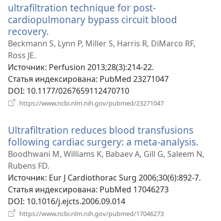
ultrafiltration technique for post-
cardiopulmonary bypass circuit blood
recovery.
(открывается
в
Beckmann S, Lynn P, Miller S, Harris R, DiMarco RF,
новом
Ross JE.
окне)
Источник
‎: Perfusion 2013;28(3):214-22.
Статья индексирована
‎: PubMed 23271047
DOI
‎: 10.1177/0267659112470710
(открывается
https://www.ncbi.nlm.nih.gov/pubmed/23271047
в
новом
Ultrafiltration reduces blood transfusions
окне)
following cardiac surgery: a meta-analysis.
(отк
в
Boodhwani M, Williams K, Babaev A, Gill G, Saleem N,
нов
Rubens FD.
окне
Источник
‎: Eur J Cardiothorac Surg 2006;30(6):892-7.
Статья индексирована
‎: PubMed 17046273
DOI
‎: 10.1016/j.ejcts.2006.09.014
(открывается
https://www.ncbi.nlm.nih.gov/pubmed/17046273
в