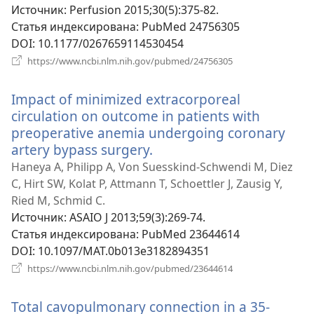
новом
Источник
‎: Perfusion 2015;30(5):375-82.
окне)
Статья индексирована
‎: PubMed 24756305
DOI
‎: 10.1177/0267659114530454
(открывается
https://www.ncbi.nlm.nih.gov/pubmed/24756305
в
новом
Impact of minimized extracorporeal
окне)
circulation on outcome in patients with
preoperative anemia undergoing coronary
artery bypass surgery.
(открывается
в
Haneya A, Philipp A, Von Suesskind-Schwendi M, Diez
новом
C, Hirt SW, Kolat P, Attmann T, Schoettler J, Zausig Y,
окне)
Ried M, Schmid C.
Источник
‎: ASAIO J 2013;59(3):269-74.
Статья индексирована
‎: PubMed 23644614
DOI
‎: 10.1097/MAT.0b013e3182894351
(открывается
https://www.ncbi.nlm.nih.gov/pubmed/23644614
в
новом
Total cavopulmonary connection in a 35-
окне)