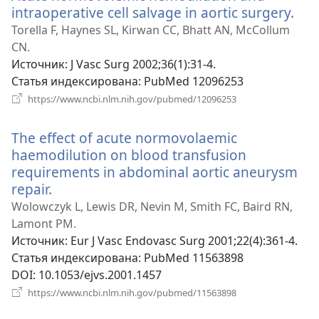
intraoperative cell salvage in aortic surgery.
(от
в
Torella F, Haynes SL, Kirwan CC, Bhatt AN, McCollum
но
CN.
окн
Источник
‎: J Vasc Surg 2002;36(1):31-4.
Статья индексирована
‎: PubMed 12096253
(открывается
https://www.ncbi.nlm.nih.gov/pubmed/12096253
в
новом
The effect of acute normovolaemic
окне)
haemodilution on blood transfusion
requirements in abdominal aortic aneurysm
repair.
(открывается
в
Wolowczyk L, Lewis DR, Nevin M, Smith FC, Baird RN,
новом
Lamont PM.
окне)
Источник
‎: Eur J Vasc Endovasc Surg 2001;22(4):361-4.
Статья индексирована
‎: PubMed 11563898
DOI
‎: 10.1053/ejvs.2001.1457
(открывается
https://www.ncbi.nlm.nih.gov/pubmed/11563898
в
новом