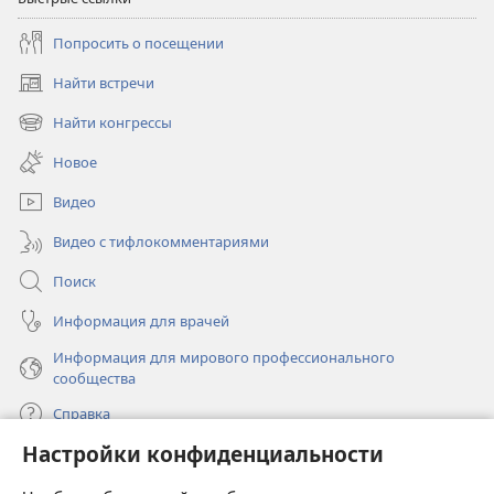
Попросить о посещении
Найти встречи
(открывается
в
Найти конгрессы
(открывается
новом
в
окне)
Новое
новом
окне)
Видео
Видео с тифлокомментариями
Поиск
Информация для врачей
Информация для мирового профессионального
сообщества
Справка
Настройки конфиденциальности
Пожертвования
(открывается