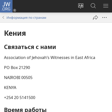
JW.ORG
Войти
(открывается
Изменить
Поиск
ПО
в
язык
по
М
Информация по странам
новом
сайта
jw.org
окне)
Кения
Связаться с нами
Association of Jehovah’s Witnesses in East Africa
PO Box 21290
NAIROBI 00505
KENYA
+254 20 5141500
Время работы