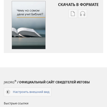
СКАЧАТЬ В ФОРМАТЕ
Варианты
Варианты
загрузки
загрузки
публикации
аудиозаписи
Чему
Чему
на
на
самом
самом
деле
деле
учит
учит
Библия?
Библия?
®
JW.ORG
/ ОФИЦИАЛЬНЫЙ САЙТ СВИДЕТЕЛЕЙ ИЕГОВЫ
Настроить внешний вид
Быстрые ссылки