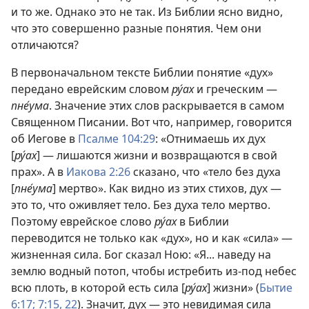
и то же. Однако это не так. Из Библии ясно видно,
что это совершенно разные понятия. Чем они
отличаются?
В первоначальном тексте Библии понятие «дух»
передано еврейским словом
ру́ах
и греческим —
пне́ума
. Значение этих слов раскрывается в самом
Священном Писании. Вот что, например, говорится
об Иегове в
Псалме 104:29
: «Отнимаешь их дух
[
ру́ах
] — лишаются жизни и возвращаются в свой
прах». А в
Иакова 2:26
сказано, что «тело без духа
[
пне́ума
] мертво». Как видно из этих стихов, дух —
это то, что оживляет тело. Без духа тело мертво.
Поэтому еврейское слово
ру́ах
в Библии
переводится не только как «дух», но и как «сила» —
жизненная сила. Бог сказал Ною: «Я... наведу на
землю водный потоп, чтобы истребить из-под небес
всю плоть, в которой есть сила [
ру́ах
] жизни» (
Бытие
6:17;
7:15,
22
). Значит, дух — это невидимая сила