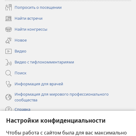
Попросить о посещении
Найти встречи
(открывается
в
Найти конгрессы
(открывается
новом
в
окне)
Новое
новом
окне)
Видео
Видео с тифлокомментариями
Поиск
Информация для врачей
Информация для мирового профессионального
сообщества
Справка
Настройки конфиденциальности
Пожертвования
(открывается
Чтобы работа с сайтом была для вас максимально
в