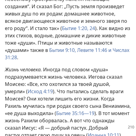
создания“. И сказал Бог: „Пусть земля произведет
живых душ по их родам: домашнее животное,
всякое двигающееся животное и земного зверя по
его роду“. И стало так» (
Бытие 1:20,
24
). Как видно из
этих стихов, водные, домашние и дикие животные
тоже «души». Птицы и животные называются
«душами» также в
Бытии 9:10,
Левите 11:46 и
Числах
31:28
.
Жизнь человека.
Иногда под словом «душа»
подразумевается жизнь человека. Иегова сказал
Моисею: «Все, кто охотился за твоей душой,
умерли» (
Исход 4:19
). Что пытались сделать враги
Моисея? Они хотели лишить его жизни. Когда
Рахиль мучилась при родах своего сына Вениамина,
«ее душа выходила» (
Бытие 35:16—19
). В тот момент
жизнь Рахили оборвалась. А вот что однажды
сказал
Иисус: «Я — добрый пастух. Добрый
пастух отдает свою душу за овец» (
Иоанна 10:11
).