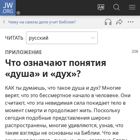
JW.ORG
Войти
(открывается
Изменить
Поиск
ПО
в
язык
по
М
Чему на самом деле учит Библия?
новом
сайта
jw.org
окне)
ЧИТАТЬ
ПРИЛОЖЕНИЕ
Что означают понятия
«душа» и «дух»?
КАК ты думаешь, что такое душа и дух? Многие
верят, что это бессмертное начало в человеке. Они
считают, что эта невидимая сила покидает тело в
момент смерти и продолжает жить. Поскольку
сегодня подобные представления широко
распространены, многие удивляются, узнав, что
такие взгляды не основаны на Библии. Что же