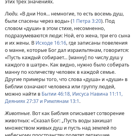
этих трех значениях.
Люди.
«В дни Ноя... немногие, то есть восемь душ,
были спасены через воды» (
1 Петра 3:20
). Под
словом «души» в этом стихе, несомненно,
подразумеваются люди: Ной, его жена, три его сына
и их жены. В
Исходе 16:16
, где записаны повеления
о манне, которые Бог дал израильтянам, говорится:
«Пусть каждый собирает... [манну] по числу душ у
каждого в шатре». Как видно, нужно было собирать
манну по количеству человек в каждой семье.
Другие примеры того, что слова «душа» и «души» в
Библии означают человека или группу людей,
можно найти в
Бытии 46:18,
Иисуса Навина 11:11,
Деяниях 27:37 и
Римлянам 13:1
.
Животные.
Вот как Библия описывает сотворение
животных: «Сказал Бог: „Пусть воды закишат
множеством живых душ и пусть над землей по
небесному пространству полетят летающие