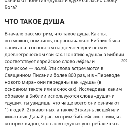
означают понятия «душа» и «дух» согласно Слову
Бога?
ЧТО ТАКОЕ ДУША
Вначале рассмотрим, что такое душа. Как ты,
возможно, помнишь, первоначально Библия была
написана в основном на древнееврейском и
древнегреческом языках. Понятию «душа» в Библии
соответствует еврейское слово
не́феш
и
греческое —
психе́
. Эти слова встречаются в
Священном Писании более 800 раз, и в «Переводе
нового мира» они переданы как «душа» (в
основном тексте или в сносках). Исследовав, каким
образом в Библии используются слова «душа» и
«души», ты увидишь, что чаще всего они означают
1) людей, 2) животных, а также 3) жизнь людей или
животных. Давай рассмотрим библейские стихи, из
которых видно, что слово «душа» употребляется в