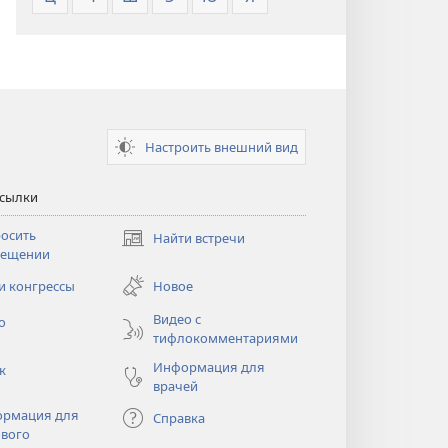
Настроить внешний вид
ссылки
осить
Найти встречи
(открывается
сещении
в
новом
и конгрессы
Новое
тся
окне)
Видео с
о
тифлокомментариями
Информация для
к
врачей
рмация для
Справка
вого