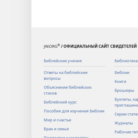
®
JW.ORG
/ ОФИЦИАЛЬНЫЙ САЙТ СВИДЕТЕЛЕЙ
Библейские учения
Библиотека
Ответы на библейские
Библии
вопросы
Книги
Объяснение библейских
Брошюры
стихов
Буклеты, ка
Библейский курс
приглашен
Пособия для изучения Библии
Серии стате
Мир и счастье
Журналы
Брак и семья
Рабочие те
Подростки и молодёжь