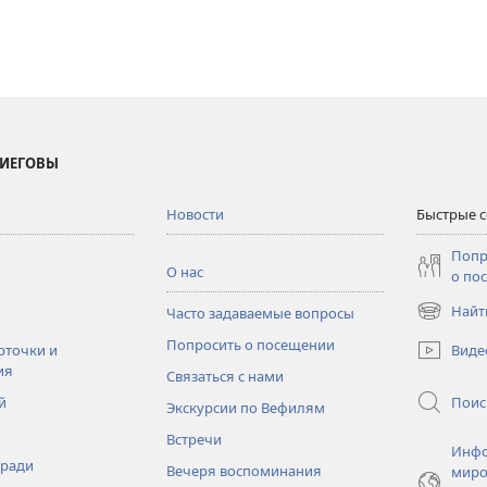
 ИЕГОВЫ
Новости
Быстрые 
Попр
О нас
о по
Найт
Часто задаваемые вопросы
(открывае
в
Попросить о посещении
Виде
рточки и
новом
ия
Связаться с нами
окне)
Поис
й
Экскурсии по Вефилям
Встречи
Инфо
тради
Вечеря воспоминания
миро