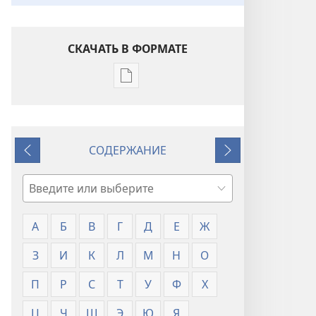
СКАЧАТЬ В ФОРМАТЕ
Варианты
загрузки
публикации
Словарь
СОДЕРЖАНИЕ
Назад
Далее
Поиск
А
Б
В
Г
Д
Е
Ж
З
И
К
Л
М
Н
О
П
Р
С
Т
У
Ф
Х
Ц
Ч
Ш
Э
Ю
Я