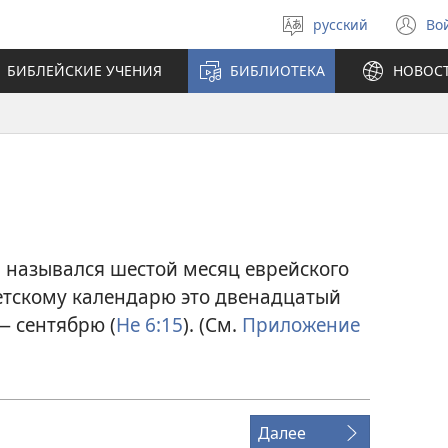
русский
Во
Выберите
(о
язык
в
БИБЛЕЙСКИЕ УЧЕНИЯ
БИБЛИОТЕКА
НОВОС
н
ок
а назывался шестой месяц еврейского
етскому календарю это двенадцатый
— сентябрю (
Не 6:15
). (См.
Приложение
Далее