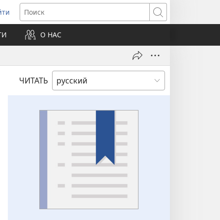
йти
ткрывается
Поиск
ТИ
О НАС
овом
не)
ЧИТАТЬ