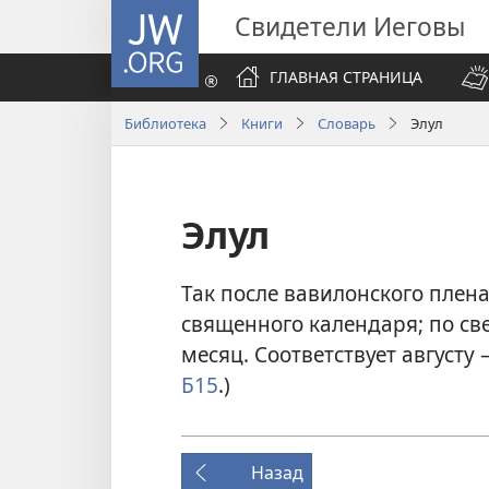
JW.ORG
Свидетели Иеговы
ГЛАВНАЯ СТРАНИЦА
Библиотека
Книги
Словарь
Элул
Элул
Так после вавилонского плен
священного календаря; по св
месяц. Соответствует августу 
Б15
.)
Назад