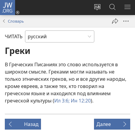
JW.ORG
Войти
(открывается
Изменить
Поиск
ПО
в
язык
по
М
Словарь
новом
сайта
jw.org
окне)
ЧИТАТЬ
Греки
В Греческих Писаниях это слово используется в
широком смысле. Греками могли называть не
только этнических греков, но и все другие народы,
кроме евреев, а также тех, кто говорил на
греческом языке и находился под влиянием
греческой культуры (
Ил 3:6;
Ин 12:20
).
Назад
Далее