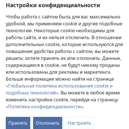
Настройки конфиденциальности
Пожертвования
(открывается
Чтобы работа с сайтом была для вас максимально
в
новом
удобной, мы применяем cookie и другие подобные
ОНЛАЙН-БИБЛИОТЕКА Сторожевой башни
(открывается
окне)
технологии. Некоторые cookie необходимы для
в
работы сайта, и их нельзя отключить. В отношении
®
JW Hub
новом
(открывается
дополнительных cookie, которые используются для
окне)
в
®
повышения удобства работы с сайтом, вы можете
JW Library
новом
окне)
решить: хотите принять их или отклонить. Данные,
Watchtower Library
содержащиеся в cookie, не будут никому проданы
или использованы для рекламы и маркетинга.
Больше информации можно найти на странице
«Глобальная политика использования cookie и
подобных технологий»
. Вы можете в любое время
Copyright
© 2026 Watch Tower Bible and Tract Society of Pennsylvania.
УСЛОВИЯ ИСПОЛЬЗОВАНИЯ
|
ПОЛИТИКА
изменить настройки cookie, перейдя на страницу
КОНФИДЕНЦИАЛЬНОСТИ
|
НАСТРОЙКИ
«Политика конфиденциальности»
.
П
КОНФИДЕНЦИАЛЬНОСТИ
с
Принять
Отклонить
Настроить