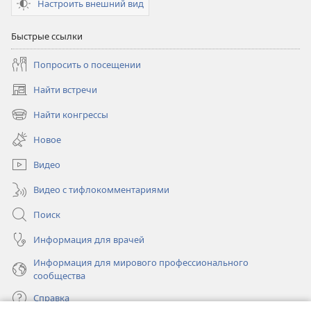
Настроить внешний вид
Быстрые ссылки
Попросить о посещении
Найти встречи
(открывается
в
Найти конгрессы
(открывается
новом
в
окне)
Новое
новом
окне)
Видео
Видео с тифлокомментариями
Поиск
Информация для врачей
Информация для мирового профессионального
сообщества
Справка