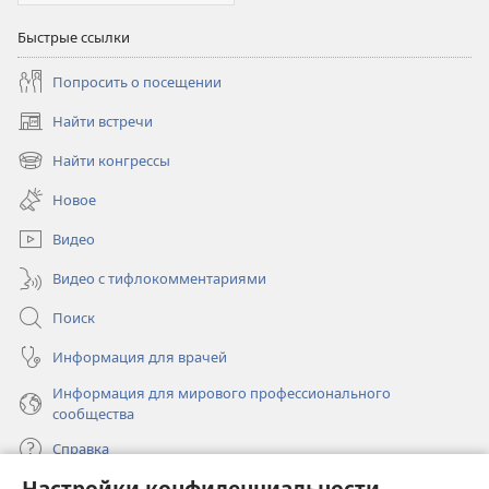
Быстрые ссылки
Попросить о посещении
Найти встречи
(открывается
в
Найти конгрессы
(открывается
новом
в
окне)
Новое
новом
окне)
Видео
Видео с тифлокомментариями
Поиск
Информация для врачей
Информация для мирового профессионального
сообщества
Справка
Настройки конфиденциальности