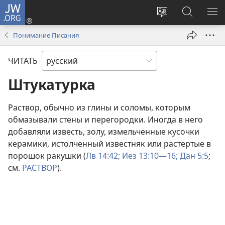
JW.ORG
Войти
(открывается
Изменить
Поиск
ПО
в
язык
по
М
Понимание Писания
новом
сайта
jw.org
окне)
ЧИТАТЬ
Штукатурка
Раствор, обычно из глины и соломы, которым
обмазывали стены и перегородки. Иногда в него
добавляли известь, золу, измельченные кусочки
керамики, истолченный известняк или растертые в
порошок ракушки (
Лв 14:42;
Иез 13:10—16;
Дан 5:5
;
см.
РАСТВОР
).