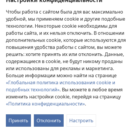
Пожертвования
(открывается
Чтобы работа с сайтом была для вас максимально
в
новом
удобной, мы применяем cookie и другие подобные
ОНЛАЙН-БИБЛИОТЕКА Сторожевой башни
(открывается
окне)
технологии. Некоторые cookie необходимы для
в
работы сайта, и их нельзя отключить. В отношении
®
JW Hub
новом
(открывается
дополнительных cookie, которые используются для
окне)
в
®
повышения удобства работы с сайтом, вы можете
JW Library
новом
окне)
решить: хотите принять их или отклонить. Данные,
Watchtower Library
содержащиеся в cookie, не будут никому проданы
или использованы для рекламы и маркетинга.
Больше информации можно найти на странице
«Глобальная политика использования cookie и
подобных технологий»
. Вы можете в любое время
Copyright
© 2026 Watch Tower Bible and Tract Society of Pennsylvania.
УСЛОВИЯ ИСПОЛЬЗОВАНИЯ
|
ПОЛИТИКА
изменить настройки cookie, перейдя на страницу
КОНФИДЕНЦИАЛЬНОСТИ
|
НАСТРОЙКИ
«Политика конфиденциальности»
.
КОНФИДЕНЦИАЛЬНОСТИ
Принять
Отклонить
Настроить