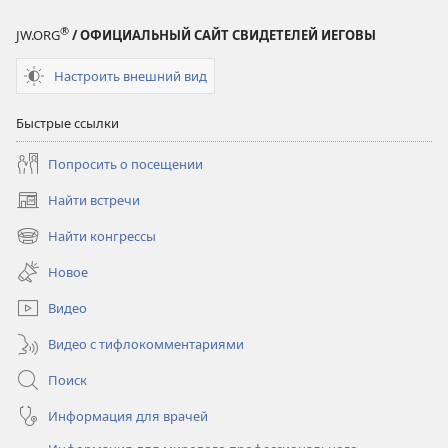
®
JW.ORG
/ ОФИЦИАЛЬНЫЙ САЙТ СВИДЕТЕЛЕЙ ИЕГОВЫ
Настроить внешний вид
Быстрые ссылки
Попросить о посещении
Найти встречи
(открывается
в
Найти конгрессы
(открывается
новом
в
окне)
Новое
новом
окне)
Видео
Видео с тифлокомментариями
Поиск
Информация для врачей