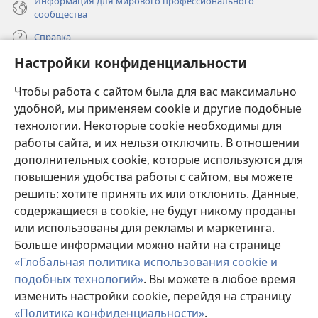
Информация для мирового профессионального
сообщества
Справка
Настройки конфиденциальности
Пожертвования
(открывается
Чтобы работа с сайтом была для вас максимально
в
новом
удобной, мы применяем cookie и другие подобные
ОНЛАЙН-БИБЛИОТЕКА Сторожевой башни
(открывается
окне)
технологии. Некоторые cookie необходимы для
в
работы сайта, и их нельзя отключить. В отношении
®
JW Hub
новом
(открывается
дополнительных cookie, которые используются для
окне)
в
®
повышения удобства работы с сайтом, вы можете
JW Library
новом
окне)
решить: хотите принять их или отклонить. Данные,
Watchtower Library
содержащиеся в cookie, не будут никому проданы
или использованы для рекламы и маркетинга.
Больше информации можно найти на странице
«Глобальная политика использования cookie и
подобных технологий»
. Вы можете в любое время
Copyright
© 2026 Watch Tower Bible and Tract Society of Pennsylvania.
УСЛОВИЯ ИСПОЛЬЗОВАНИЯ
|
ПОЛИТИКА
изменить настройки cookie, перейдя на страницу
КОНФИДЕНЦИАЛЬНОСТИ
|
НАСТРОЙКИ
«Политика конфиденциальности»
.