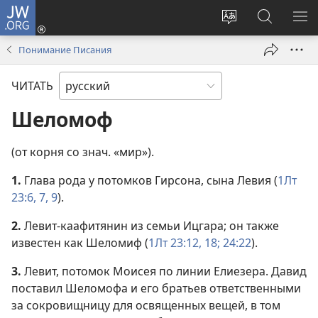
JW.ORG
Войти
(открывается
Изменить
Поиск
ПО
в
язык
по
М
Понимание Писания
новом
сайта
jw.org
окне)
ЧИТАТЬ
Шеломоф
(от корня со знач. «мир»).
1.
Глава рода у потомков Гирсона, сына Левия (
1Лт
23:6, 7,
9
).
2.
Левит-каафитянин из семьи Ицгара; он также
известен как Шеломиф (
1Лт 23:12,
18;
24:22
).
3.
Левит, потомок Моисея по линии Елиезера. Давид
поставил Шеломофа и его братьев ответственными
за сокровищницу для освященных вещей, в том