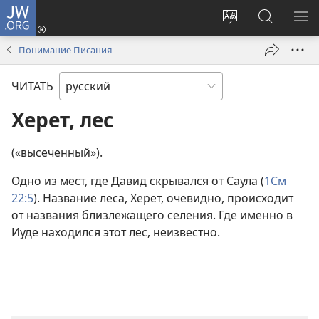
JW.ORG
Войти
(открывается
Изменить
Поиск
ПО
в
язык
по
М
Понимание Писания
новом
сайта
jw.org
окне)
ЧИТАТЬ
Херет, лес
(«высеченный»).
Одно из мест, где Давид скрывался от Саула (
1См
22:5
). Название леса, Херет, очевидно, происходит
от названия близлежащего селения. Где именно в
Иуде находился этот лес, неизвестно.