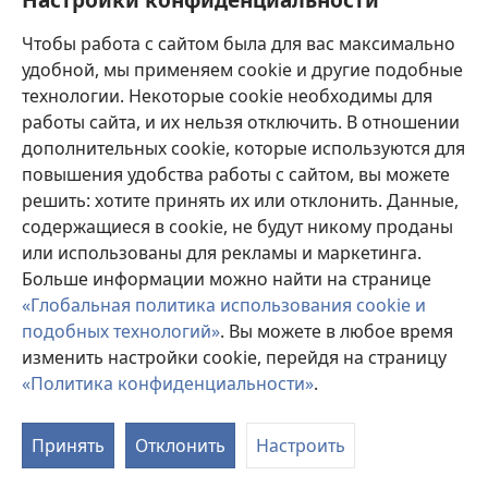
Пожертвования
(открывается
Чтобы работа с сайтом была для вас максимально
в
новом
удобной, мы применяем cookie и другие подобные
ОНЛАЙН-БИБЛИОТЕКА Сторожевой башни
(открывается
окне)
технологии. Некоторые cookie необходимы для
в
работы сайта, и их нельзя отключить. В отношении
®
JW Hub
новом
(открывается
дополнительных cookie, которые используются для
окне)
в
®
повышения удобства работы с сайтом, вы можете
JW Library
новом
окне)
решить: хотите принять их или отклонить. Данные,
Watchtower Library
содержащиеся в cookie, не будут никому проданы
или использованы для рекламы и маркетинга.
Больше информации можно найти на странице
«Глобальная политика использования cookie и
подобных технологий»
. Вы можете в любое время
Copyright
© 2026 Watch Tower Bible and Tract Society of Pennsylvania.
УСЛОВИЯ ИСПОЛЬЗОВАНИЯ
|
ПОЛИТИКА
изменить настройки cookie, перейдя на страницу
КОНФИДЕНЦИАЛЬНОСТИ
|
НАСТРОЙКИ
«Политика конфиденциальности»
.
КОНФИДЕНЦИАЛЬНОСТИ
Принять
Отклонить
Настроить