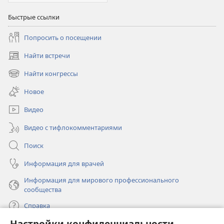
Быстрые ссылки
Попросить о посещении
Найти встречи
(открывается
в
Найти конгрессы
(открывается
новом
в
окне)
Новое
новом
окне)
Видео
Видео с тифлокомментариями
Поиск
Информация для врачей
Информация для мирового профессионального
сообщества
Справка
Настройки конфиденциальности