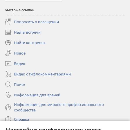
Быстрые ссылки
Попросить о посещении
Найти встречи
(открывается
в
Найти конгрессы
(открывается
новом
в
окне)
Новое
новом
окне)
Видео
Видео с тифлокомментариями
Поиск
Информация для врачей
Информация для мирового профессионального
сообщества
Справка
Настройки конфиденциальности