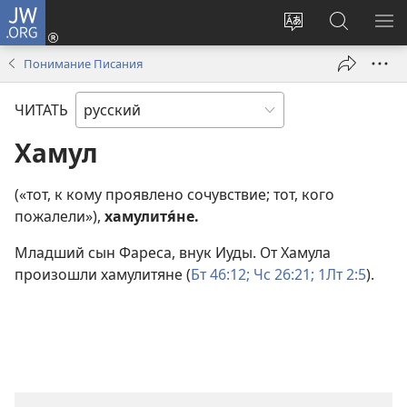
JW.ORG
Войти
(открывается
Изменить
Поиск
ПО
в
язык
по
М
Понимание Писания
новом
сайта
jw.org
окне)
ЧИТАТЬ
Хамул
(«тот, к кому проявлено сочувствие; тот, кого
пожалели»),
хамулитя́не.
Младший сын Фареса, внук Иуды. От Хамула
произошли хамулитяне (
Бт 46:12;
Чс 26:21;
1Лт 2:5
).