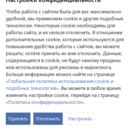
Пожертвования
(открывается
Чтобы работа с сайтом была для вас максимально
в
новом
удобной, мы применяем cookie и другие подобные
ОНЛАЙН-БИБЛИОТЕКА Сторожевой башни
(открывается
окне)
технологии. Некоторые cookie необходимы для
в
работы сайта, и их нельзя отключить. В отношении
®
JW Hub
новом
(открывается
дополнительных cookie, которые используются для
окне)
в
®
повышения удобства работы с сайтом, вы можете
JW Library
новом
окне)
решить: хотите принять их или отклонить. Данные,
Watchtower Library
содержащиеся в cookie, не будут никому проданы
или использованы для рекламы и маркетинга.
Больше информации можно найти на странице
«Глобальная политика использования cookie и
подобных технологий»
. Вы можете в любое время
Copyright
© 2026 Watch Tower Bible and Tract Society of Pennsylvania.
УСЛОВИЯ ИСПОЛЬЗОВАНИЯ
|
ПОЛИТИКА
изменить настройки cookie, перейдя на страницу
КОНФИДЕНЦИАЛЬНОСТИ
|
НАСТРОЙКИ
«Политика конфиденциальности»
.
КОНФИДЕНЦИАЛЬНОСТИ
Принять
Отклонить
Настроить