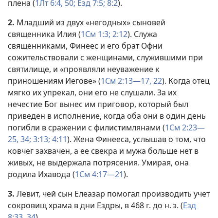
плена (
1Лт 6:4,
50;
Езд 7:5;
8:2
).
2.
Младший из двух «негодных» сыновей
священника Илия (
1См 1:3;
2:12
). Служа
священниками, Финеес и его брат Офни
сожительствовали с женщинами, служившими при
святилище, и «проявляли неуважение к
приношениям Иегове» (
1См 2:13—17,
22
). Когда отец
мягко их упрекал, они его не слушали. За их
нечестие Бог вынес им приговор, который был
приведен в исполнение, когда оба они в один день
погибли в сражении с филистимлянами (
1См 2:23—
25,
34;
3:13;
4:11
). Жена Финееса, услышав о том, что
ковчег захвачен, а ее свекра и мужа больше нет в
живых, не выдержала потрясения. Умирая, она
родила Ихавода (
1См 4:17—21
).
3.
Левит, чей сын Елеазар помогал производить учет
сокровищ храма в дни Ездры, в 468 г. до н. э. (
Езд
8:33, 34
).