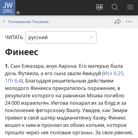
JW.ORG
Войти
(открывается
Изменить
Поиск
ПО
в
язык
по
М
Понимание Писания
новом
сайта
jw.org
окне)
ЧИТАТЬ
Финеес
1.
Сын Елеазара, внук Аарона. Его матерью была
дочь Футиила, а его сына звали Авишуй (
Исх 6:25;
1Лт 6:4
). Благодаря решительным действиям
молодого Финееса прекратилось поражение, в
результате которого на равнинах Моава погибло
24 000 израильтян. Иегова покарал их за блуд и за
поклонение фегорскому Ваалу. Увидев, как Зимри
привел в свой шатер мадианитянку Хазву, Финеес
вошел к ним и пронзил их обоих копьем, которое
прошло через «ее половые органы». За свое рвение,