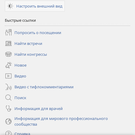
Настроить внешний вид
Быстрые ссылки
Попросить о посещении
Найти встречи
(открывается
в
Найти конгрессы
(открывается
новом
в
окне)
Новое
новом
окне)
Видео
Видео с тифлокомментариями
Поиск
Информация для врачей
Информация для мирового профессионального
сообщества
Справка