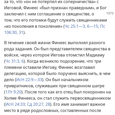
за то, что «он не потерпел их соперничества» с
Иеговой, Финеес «был признан праведным», и Бог
заключил с ним соглашение о священстве, о
том, что его потомки будут служить священниками
«из поколения в поколение» (
Чс 25:1—3,
6—15;
Пс
106:30, 31
).
В течение своей жизни Финеес выполнял разного
рода задания. Он был представителем священства в
войске, через которое Иегова отомстил Мадиаму
(
Чс 31:3,
6
). Когда возникло подозрение, что три
племени оставили Иегову, Финеес возглавил
делегацию, которой было поручено выяснить, в чем
дело (
ИсН 22:9—33
). Он был начальником
привратников, служивших при священном шатре
(
1Лт 9:20
). После того как его отец был похоронен на
Холме Финееса, он стал служить первосвященником
(
ИсН 24:33;
Сд 20:27, 28
). Его имя занимает важное
место в ряде родословных, составленных после