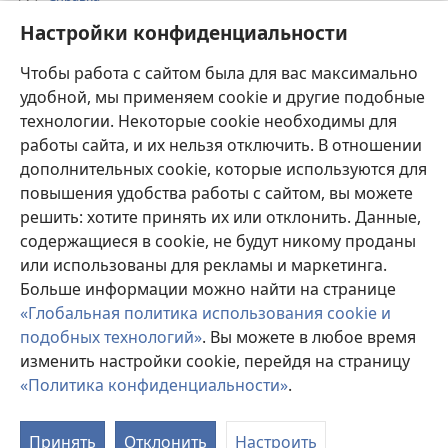
Настройки конфиденциальности
Пожертвования
(открывается
Чтобы работа с сайтом была для вас максимально
в
новом
удобной, мы применяем cookie и другие подобные
ОНЛАЙН-БИБЛИОТЕКА Сторожевой башни
(открывается
окне)
технологии. Некоторые cookie необходимы для
в
работы сайта, и их нельзя отключить. В отношении
®
JW Hub
новом
(открывается
дополнительных cookie, которые используются для
окне)
в
®
повышения удобства работы с сайтом, вы можете
JW Library
новом
окне)
решить: хотите принять их или отклонить. Данные,
Watchtower Library
содержащиеся в cookie, не будут никому проданы
или использованы для рекламы и маркетинга.
Больше информации можно найти на странице
«Глобальная политика использования cookie и
подобных технологий»
. Вы можете в любое время
Copyright
© 2026 Watch Tower Bible and Tract Society of Pennsylvania.
УСЛОВИЯ ИСПОЛЬЗОВАНИЯ
|
ПОЛИТИКА
изменить настройки cookie, перейдя на страницу
КОНФИДЕНЦИАЛЬНОСТИ
|
НАСТРОЙКИ
«Политика конфиденциальности»
.
КОНФИДЕНЦИАЛЬНОСТИ
Принять
Отклонить
Настроить