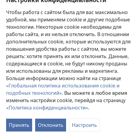
Пожертвования
(открывается
Чтобы работа с сайтом была для вас максимально
в
новом
удобной, мы применяем cookie и другие подобные
ОНЛАЙН-БИБЛИОТЕКА Сторожевой башни
(открывается
окне)
технологии. Некоторые cookie необходимы для
в
работы сайта, и их нельзя отключить. В отношении
®
JW Hub
новом
(открывается
дополнительных cookie, которые используются для
окне)
в
®
повышения удобства работы с сайтом, вы можете
JW Library
новом
окне)
решить: хотите принять их или отклонить. Данные,
Watchtower Library
содержащиеся в cookie, не будут никому проданы
или использованы для рекламы и маркетинга.
Больше информации можно найти на странице
«Глобальная политика использования cookie и
подобных технологий»
. Вы можете в любое время
Copyright
© 2026 Watch Tower Bible and Tract Society of Pennsylvania.
УСЛОВИЯ ИСПОЛЬЗОВАНИЯ
|
ПОЛИТИКА
изменить настройки cookie, перейдя на страницу
КОНФИДЕНЦИАЛЬНОСТИ
|
НАСТРОЙКИ
«Политика конфиденциальности»
.
КОНФИДЕНЦИАЛЬНОСТИ
Принять
Отклонить
Настроить