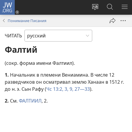
JW.ORG
Войти
(открывается
Изменить
Поиск
ПО
в
язык
по
М
Понимание Писания
новом
сайта
jw.org
окне)
ЧИТАТЬ
Фалтий
(сокр. форма имени Фалтиил).
1.
Начальник в племени Вениамина. В числе 12
разведчиков он осматривал землю Ханаан в 1512 г.
до н. э. Сын Рафу (
Чс 13:2, 3,
9,
27—33
).
2.
См.
ФАЛТИИЛ
, 2.