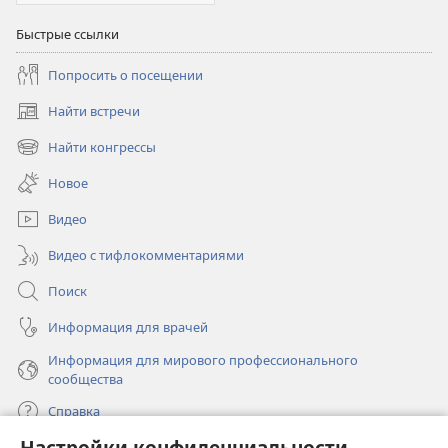
Быстрые ссылки
Попросить о посещении
Найти встречи
(открывается
в
Найти конгрессы
(открывается
новом
в
окне)
Новое
новом
окне)
Видео
Видео с тифлокомментариями
Поиск
Информация для врачей
Информация для мирового профессионального
сообщества
Справка
Настройки конфиденциальности