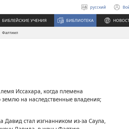
русский
Во
Выберите
(о
язык
в
БИБЛЕЙСКИЕ УЧЕНИЯ
БИБЛИОТЕКА
НОВОС
н
ок
Фалтиил
лемя Иссахара, когда племена
 землю на наследственные владения;
а Давид стал изгнанником из-за Саула,
, жену Давида, в жены Фалтию