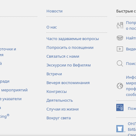
Новости
Быстрые 
Попр
О нас
о по
Найт
Часто задаваемые вопросы
(открывае
в
Попросить о посещении
Виде
рточки и
новом
ия
Связаться с нами
окне)
Поис
й
Экскурсии по Вефилям
Встречи
Инфо
тради
Вечеря воспоминания
миро
проф
 мероприятий
Конгрессы
сооб
 указатели
Деятельность
а
Пож
Случаи из жизни
(открывае
®
ting
в
Вокруг света
новом
ОНЛ
окне)
БИБ
(открывае
Сто