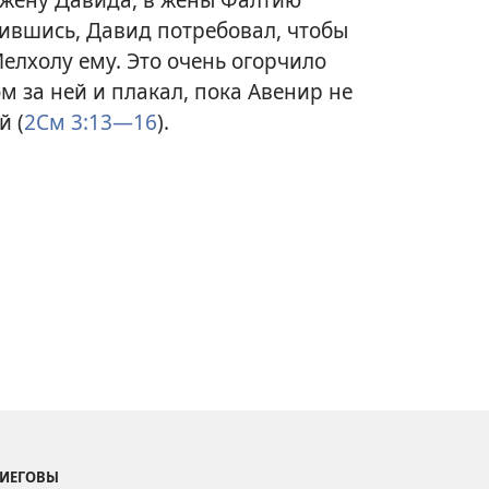
рившись, Давид потребовал, чтобы
елхолу ему. Это очень огорчило
м за ней и плакал, пока Авенир не
й (
2См 3:13—16
).
 ИЕГОВЫ