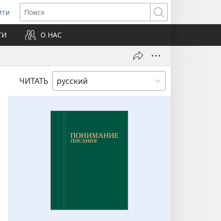
йти
ткрывается
Поиск
ТИ
О НАС
овом
не)
ЧИТАТЬ