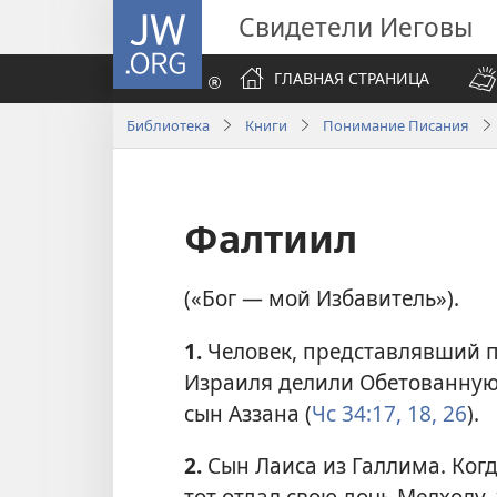
JW.ORG
Свидетели Иеговы
ГЛАВНАЯ СТРАНИЦА
Библиотека
Книги
Понимание Писания
Фалтиил
(«Бог — мой Избавитель»).
1.
Человек, представлявший п
Израиля делили Обетованную
сын Аззана (
Чс 34:17, 18,
26
).
2.
Сын Лаиса из Галлима. Когд
тот отдал свою дочь Мелхолу