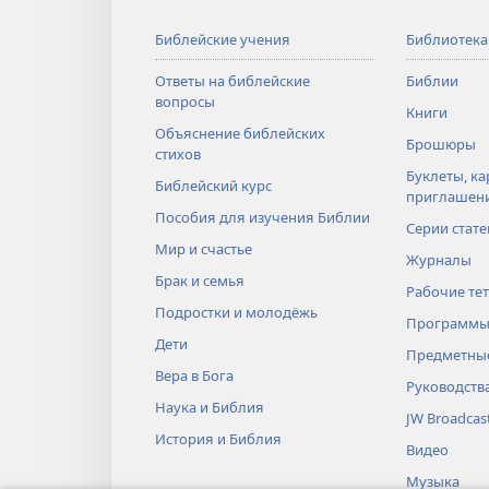
Библейские учения
Библиотека
Ответы на библейские
Библии
вопросы
Книги
Объяснение библейских
Брошюры
стихов
Буклеты, ка
Библейский курс
приглашен
Пособия для изучения Библии
Серии стате
Мир и счастье
Журналы
Брак и семья
Рабочие те
Подростки и молодёжь
Программы
Дети
Предметные
Вера в Бога
Руководств
Наука и Библия
JW Broadcas
История и Библия
Видео
Музыка