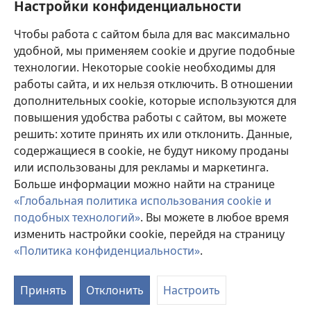
Настройки конфиденциальности
Пожертвования
(открывается
Чтобы работа с сайтом была для вас максимально
в
новом
удобной, мы применяем cookie и другие подобные
ОНЛАЙН-БИБЛИОТЕКА Сторожевой башни
(открывается
окне)
технологии. Некоторые cookie необходимы для
в
работы сайта, и их нельзя отключить. В отношении
®
JW Hub
новом
(открывается
дополнительных cookie, которые используются для
окне)
в
®
повышения удобства работы с сайтом, вы можете
JW Library
новом
окне)
решить: хотите принять их или отклонить. Данные,
Watchtower Library
содержащиеся в cookie, не будут никому проданы
или использованы для рекламы и маркетинга.
Больше информации можно найти на странице
«Глобальная политика использования cookie и
подобных технологий»
. Вы можете в любое время
Copyright
© 2026 Watch Tower Bible and Tract Society of Pennsylvania.
УСЛОВИЯ ИСПОЛЬЗОВАНИЯ
|
ПОЛИТИКА
изменить настройки cookie, перейдя на страницу
КОНФИДЕНЦИАЛЬНОСТИ
|
НАСТРОЙКИ
«Политика конфиденциальности»
.
КОНФИДЕНЦИАЛЬНОСТИ
Принять
Отклонить
Настроить