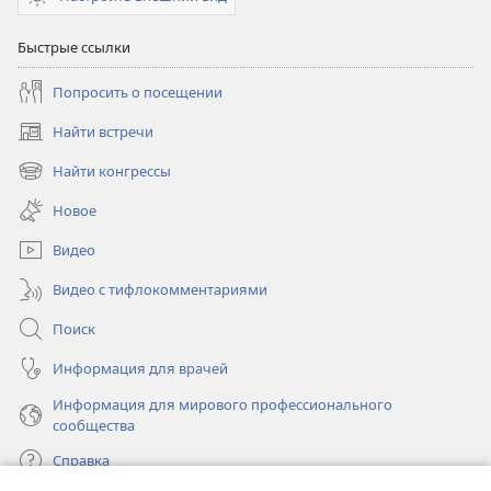
Быстрые ссылки
Попросить о посещении
Найти встречи
(открывается
в
Найти конгрессы
(открывается
новом
в
окне)
Новое
новом
окне)
Видео
Видео с тифлокомментариями
Поиск
Информация для врачей
Информация для мирового профессионального
сообщества
Справка