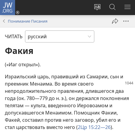
JW.ORG
Войти
(открывается
Изменить
Поиск
ПО
в
язык
по
М
Понимание Писания
новом
сайта
jw.org
окне)
ЧИТАТЬ
Факия
(«Иаг открыл»).
Израильский царь, правивший из Самарии, сын и
преемник
Менаима. Во время своего
непродолжительного правления, длившегося два
года (ок. 780—779 до н. э.), он держался поклонения
телятам — культа, введенного Иеровоамом и
допускавшегося Менаимом. Помощник Факии,
Факей, составил против него заговор, убил его и
стал царствовать вместо него (
2Цр 15:22—26
).