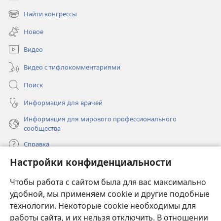
(открывается
в
Найти конгрессы
(открывается
новом
в
окне)
Новое
новом
окне)
Видео
Видео с тифлокомментариями
Поиск
Информация для врачей
Информация для мирового профессионального
сообщества
Справка
Настройки конфиденциальности
Пожертвования
(открывается
Чтобы работа с сайтом была для вас максимально
в
новом
удобной, мы применяем cookie и другие подобные
ОНЛАЙН-БИБЛИОТЕКА Сторожевой башни
(открывается
окне)
технологии. Некоторые cookie необходимы для
в
работы сайта, и их нельзя отключить. В отношении
®
JW Hub
новом