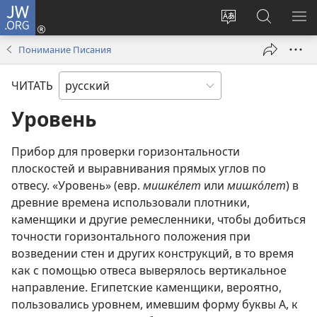
JW.ORG
Войти
(открывается
Изменить
Поиск
ПО
в
язык
по
М
Понимание Писания
новом
сайта
jw.org
окне)
ЧИТАТЬ
Уровень
Прибор для проверки горизонтальности
плоскостей и выравнивания прямых углов по
отвесу. «Уровень» (евр.
мишке́лет
или
мишко́лет
) в
древние времена использовали плотники,
каменщики и другие ремесленники, чтобы добиться
точности горизонтального положения при
возведении стен и других конструкций, в то время
как с помощью отвеса выверялось вертикальное
направление. Египетские каменщики, вероятно,
пользовались уровнем, имевшим форму буквы А, к