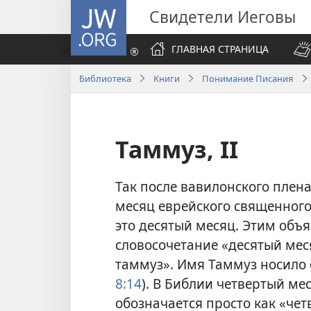
JW.ORG
Свидетели Иеговы
ГЛАВНАЯ СТРАНИЦА
Библиотека
Книги
Понимание Писания
Таммуз, II
Так после вавилонского плен
месяц еврейского священного
это десятый месяц. Этим объ
словосочетание «десятый мес
таммуз». Имя Таммуз носило 
8:14
). В Библии четвертый ме
обозначается просто как «чет