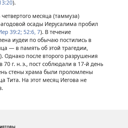
13:20
).
нь четвертого месяца (таммуза)
рагодовой осады Иерусалима пробил
ер 39:2;
52:6, 7
). В течение
лена иудеи по обычаю постились в
ца — в память об этой трагедии,
). Однако после второго разрушения
0 г. н. э., пост соблюдали в 17-й день
день стены храма были проломлены
а Тита. На этот месяц Иегова не
в.
 ИЕГОВЫ