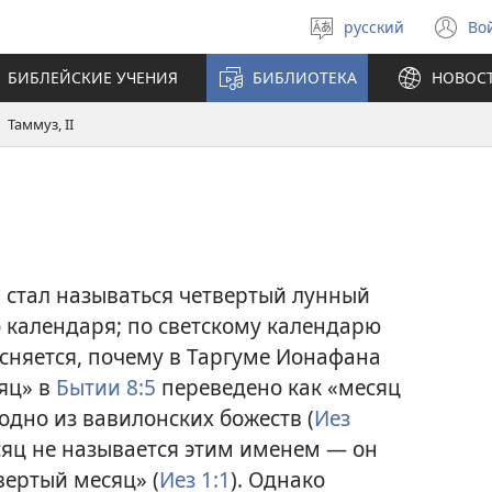
русский
Во
Выберите
(о
язык
в
БИБЛЕЙСКИЕ УЧЕНИЯ
БИБЛИОТЕКА
НОВОС
н
ок
Таммуз, II
а стал называться четвертый лунный
 календаря; по светскому календарю
ясняется, почему в Таргуме Ионафана
яц» в
Бытии 8:5
переведено как «месяц
одно из вавилонских божеств (
Иез
сяц не называется этим именем — он
вертый месяц» (
Иез 1:1
). Однако