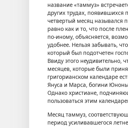
название «таммуз» встречаетс
других трудах, появившихся п
четвертый месяц назывался п
равно как и то, что после пл
по-иному, объясняется, возмо
удобнее. Нельзя забывать, ч
который был подотчетен гос
Ввиду этого неудивительно, 
месяцев, которые были приня
григорианском календаре ест
Януса и Марса, богини Юноны,
Однако христиане, подчиняю
пользоваться этим календаре
Месяц таммуз, соответствую
период усиливавшегося летне