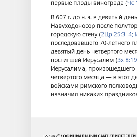
первые плоды винограда (
Чс 
В 607 г. до н. э. в девятый де
Навуходоносор после полуто
городскую стену (
2Цр 25:3, 4;
И
последовавшего 70-летнего п
девятый день четвертого меся
постигшей Иерусалим (
Зх 8:19
Иерусалима, произошедшего в 7
четвертого месяца — в этот 
войсками римского полководц
назначил никаких празднико
®
JW.ORG
/ ОФИЦИАЛЬНЫЙ САЙТ СВИДЕТЕЛЕЙ