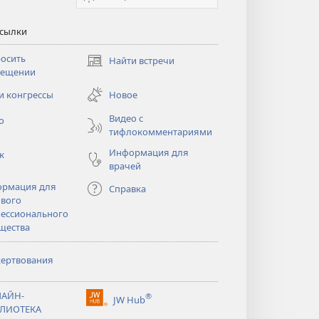
ссылки
осить
Найти встречи
(открывается
сещении
в
новом
и конгрессы
Новое
тся
окне)
Видео с
о
тифлокомментариями
Информация для
к
врачей
рмация для
Справка
вого
ессионального
щества
ертвования
тся
АЙН-
®
JW Hub
(открывается
ЛИОТЕКА
тся