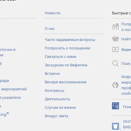
Новости
Быстрые 
Попр
О нас
о по
Найт
Часто задаваемые вопросы
(открывае
в
Попросить о посещении
Виде
рточки и
новом
ия
Связаться с нами
окне)
Поис
й
Экскурсии по Вефилям
Встречи
Инфо
тради
Вечеря воспоминания
миро
проф
 мероприятий
Конгрессы
сооб
 указатели
Деятельность
а
Пож
Случаи из жизни
(открывае
®
ting
в
Вокруг света
новом
ОНЛ
окне)
БИБ
(открывае