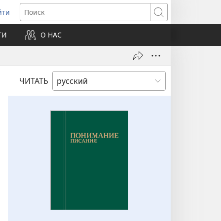
йти
ткрывается
Поиск
ТИ
О НАС
овом
не)
ЧИТАТЬ