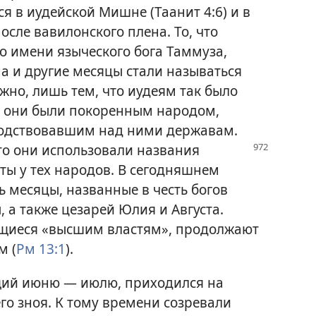
я в иудейской Мишне (Таанит 4:6) и в
осле вавилонского плена. То, что
о имени языческого бога Таммуза,
ена и другие месяцы стали называться
жно, лишь тем, что иудеям так было
то они были покоренным народом,
подствовавшим над ними державам.
что они использовали названия
ты у тех народов. В сегодняшнем
ь месяцы, названные в честь богов
 а также цезарей Юлия и Августа.
щиеся «высшим властям», продолжают
м (
Рм 13:1
).
щий июню — июлю, приходился на
го зноя. К тому времени созревали