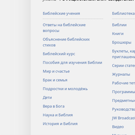
Библейские учения
Библиотека
Ответы на библейские
Библии
вопросы
Книги
Объяснение библейских
Брошюры
стихов
Буклеты, ка
Библейский курс
приглашен
Пособия для изучения Библии
Серии стате
Мир и счастье
Журналы
Брак и семья
Рабочие те
Подростки и молодёжь
Программы
Дети
Предметные
Вера в Бога
Руководств
Наука и Библия
JW Broadcas
История и Библия
Видео