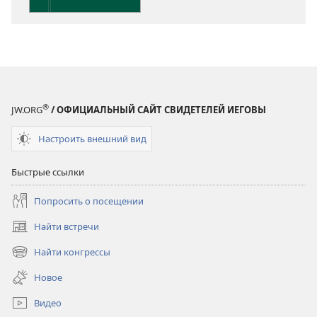
®
JW.ORG
/ ОФИЦИАЛЬНЫЙ САЙТ СВИДЕТЕЛЕЙ ИЕГОВЫ
Настроить внешний вид
Быстрые ссылки
Попросить о посещении
Найти встречи
(открывается
в
Найти конгрессы
(открывается
новом
в
окне)
Новое
новом
окне)
Видео