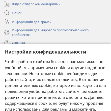
Видео с тифлокомментариями
Поиск
Информация для врачей
Информация для мирового профессионального
сообщества
Справка
Настройки конфиденциальности
Пожертвования
(открывается
Чтобы работа с сайтом была для вас максимально
в
новом
удобной, мы применяем cookie и другие подобные
ОНЛАЙН-БИБЛИОТЕКА Сторожевой башни
(открывается
окне)
технологии. Некоторые cookie необходимы для
в
работы сайта, и их нельзя отключить. В отношении
®
JW Hub
новом
(открывается
дополнительных cookie, которые используются для
окне)
в
®
повышения удобства работы с сайтом, вы можете
JW Library
новом
окне)
решить: хотите принять их или отклонить. Данные,
Watchtower Library
содержащиеся в cookie, не будут никому проданы
или использованы для рекламы и маркетинга.