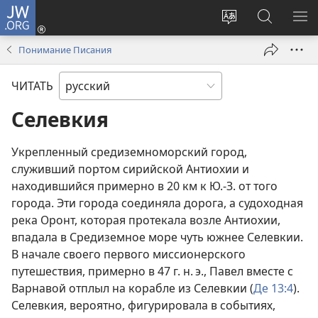
JW.ORG
Войти
(открывается
Изменить
Поиск
ПО
в
язык
по
М
Понимание Писания
новом
сайта
jw.org
окне)
ЧИТАТЬ
Селевкия
Укрепленный средиземноморский город,
служивший портом сирийской Антиохии и
находившийся примерно в 20 км к Ю.-З. от того
города. Эти города соединяла дорога, а судоходная
река Оронт, которая протекала возле Антиохии,
впадала в Средиземное море чуть южнее Селевкии.
В начале своего первого миссионерского
путешествия, примерно в 47 г. н. э., Павел вместе с
Варнавой отплыл на корабле из Селевкии (
Де 13:4
).
Селевкия, вероятно, фигурировала в событиях,