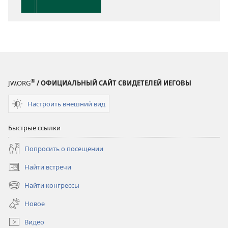
®
JW.ORG
/ ОФИЦИАЛЬНЫЙ САЙТ СВИДЕТЕЛЕЙ ИЕГОВЫ
Настроить внешний вид
Быстрые ссылки
Попросить о посещении
Найти встречи
(открывается
в
Найти конгрессы
(открывается
новом
в
окне)
Новое
новом
окне)
Видео