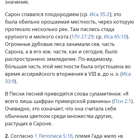
значение.
Сарон славился плодородием (ср.
Иса 35:2
); это
была обильно орошаемая местность, через которую
протекало несколько рек. Там паслись стада
крупного и мелкого скота (
1Лт 27:29
; ср.
Иса 65:10
).
Огромные дубовые леса занимали сев. часть
Сарона, а в его юж. части, как и сегодня, было
распространено земледелие. По-видимому,
бо́льшая часть этой местности была опустошена во
время ассирийского вторжения в VIII в. до н. э. (
Иса
33:9
).
В Песни песней приводятся слова суламитянки: «Я
всего лишь шафран приморской равнины» (
Псн 2:1
).
Очевидно, это означает, что она считала себя
обычным цветком среди множества других,
растущих в Сароне.
2.
Согласно
1 Летописи 5:16
, племя Гада жило «в