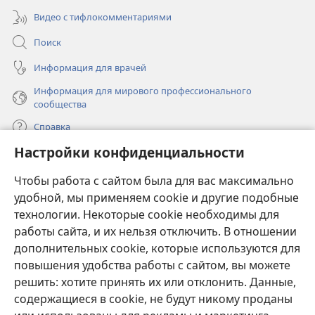
Видео с тифлокомментариями
Поиск
Информация для врачей
Информация для мирового профессионального
сообщества
Справка
Настройки конфиденциальности
Пожертвования
(открывается
Чтобы работа с сайтом была для вас максимально
в
новом
удобной, мы применяем cookie и другие подобные
ОНЛАЙН-БИБЛИОТЕКА Сторожевой башни
(открывается
окне)
технологии. Некоторые cookie необходимы для
в
работы сайта, и их нельзя отключить. В отношении
®
JW Hub
новом
(открывается
дополнительных cookie, которые используются для
окне)
в
®
повышения удобства работы с сайтом, вы можете
JW Library
новом
окне)
решить: хотите принять их или отклонить. Данные,
Watchtower Library
содержащиеся в cookie, не будут никому проданы