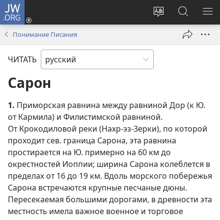
JW.ORG
Войти
(открывается
Изменить
Поиск
ПО
в
язык
по
М
Понимание Писания
новом
сайта
jw.org
окне)
ЧИТАТЬ
Сарон
1.
Приморская равнина между равниной Дор (к Ю.
от Кармила) и Филистимской равниной.
От Крокодиловой реки (Нахр-эз-Зерки), по которой
проходит сев. граница Сарона, эта равнина
простирается на Ю. примерно на 60 км до
окрестностей Иоппии; ширина Сарона колеблется в
пределах от 16 до 19 км. Вдоль морского побережья
Сарона встречаются крупные песчаные дюны.
Пересекаемая большими дорогами, в древности эта
местность имела важное военное и торговое