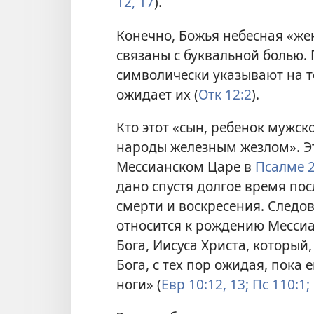
12,
17
).
Конечно, Божья небесная «же
связаны с буквальной болью.
символически указывают на то
ожидает их (
Отк 12:2
).
Кто этот «сын, ребенок мужск
народы железным жезлом». Э
Мессианском Царе в
Псалме 
дано спустя долгое время пос
смерти и воскресения. Следов
относится к рождению Месси
Бога, Иисуса Христа, который,
Бога, с тех пор ожидая, пока 
ноги» (
Евр 10:12, 13;
Пс 110:1;