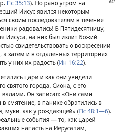
ср.
Пс 35:13
). Но рано утром на
кресший Иисус явился некоторым
ся своим последователям в течение
ченики радовались! В Пятидесятницу,
ия Иисуса, на них был излит Божий
достью свидетельствовать о воскресении
, а затем и в отдаленных территориях
ять у них их радость (
Ин 16:22
).
ретились цари и как они увидели
о святого города, Сиона, с его
валами. Он записал: «Они сами
 в смятение, в панике обратились в
м, муки, как у рождающей» (
Пс 48:1—6
).
реальные события — то, как царей
вавших напасть на Иерусалим,