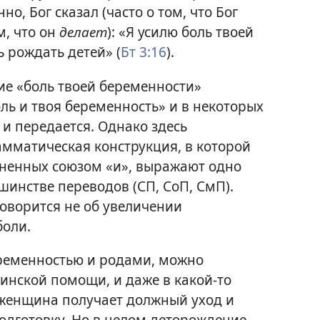
но, Бог сказал (часто о том, что Бог
м, что он
делает
): «Я усилю боль твоей
 рождать детей» (
Бт 3:16
).
е «боль твоей беременности»
оль и твоя беременность» и в некоторых
 и передается. Однако здесь
амматическая конструкция, в которой
иненных союзом «и», выражают одно
шинстве переводов (СП, СоП, СмП).
говорится не об увеличении
боли.
еременностью и родами, можно
цинской помощи, и даже в какой-то
 женщина получает должный уход и
одготовку. Но в целом деторождение