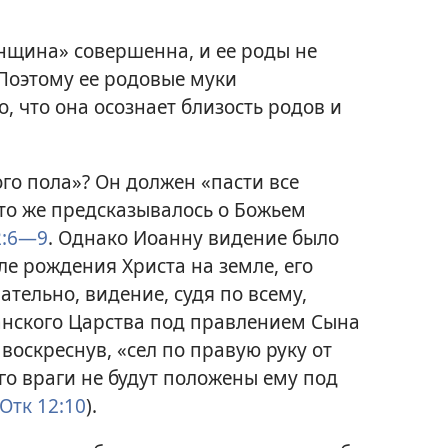
нщина» совершенна, и ее роды не
 Поэтому ее родовые муки
, что она осознает близость родов и
ого пола»? Он должен «пасти все
то же предсказывалось о Божьем
2:6—9
. Однако Иоанну видение было
ле рождения Христа на земле, его
ательно, видение, судя по всему,
анского Царства под правлением Сына
 воскреснув, «сел по правую руку от
его враги не будут положены ему под
Отк 12:10
).