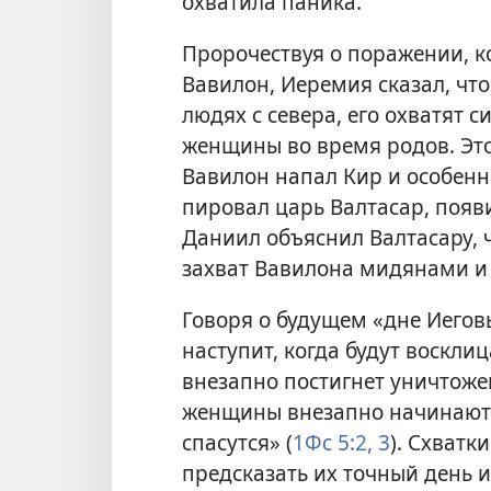
охватила паника.
Пророчествуя о поражении, 
Вавилон, Иеремия сказал, что
людях с севера, его охватят 
женщины во время родов. Это
Вавилон напал Кир и особенно
пировал царь Валтасар, появ
Даниил объяснил Валтасару, 
захват Вавилона мидянами и 
Говоря о будущем «дне Иеговы
наступит, когда будут восклиц
внезапно постигнет уничтоже
женщины внезапно начинаются
спасутся» (
1Фс 5:2, 3
). Схватк
предсказать их точный день и