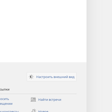
Настроить внешний вид
ссылки
осить
Найти встречи
(открывается
сещении
в
новом
и конгрессы
Новое