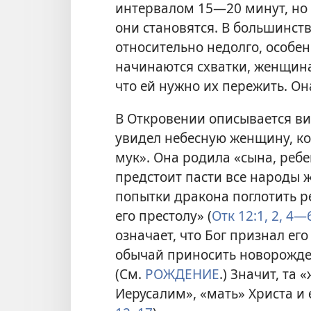
интервалом 15—20 минут, но 
они становятся. В большинст
относительно недолго, особен
начинаются схватки, женщин
что ей нужно их пережить. Она
В Откровении описывается ви
увидел небесную женщину, ко
мук». Она родила «сына, реб
предстоит пасти все народы 
попытки дракона поглотить ре
его престолу» (
Отк 12:1, 2,
4—
означает, что Бог признал е
обычай приносить новорожденн
(См.
РОЖДЕНИЕ
.) Значит, та
Иерусалим», «мать» Христа и 