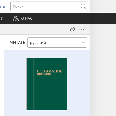
йти
ткрывается
Поиск
ТИ
О НАС
овом
не)
ЧИТАТЬ