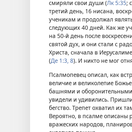
смиряли свои души (
Лк 5:35
; 
третий день, 16 нисана, вос
ученикам и продолжал являть
следующих 40 дней. Как же у
на 50-й день после воскресен
святой дух, и они стали с ра
Христа, сначала в Иерусалиме
(
Де 1:3,
8
). И никто не мог отн
Псалмопевец описал, как вст
величие и великолепие Божьег
башнями и оборонительными 
увидели и удивились. Пришли
бегство. Трепет охватил их та
Вероятно, в псалме описаны 
вражеских народов, планиро