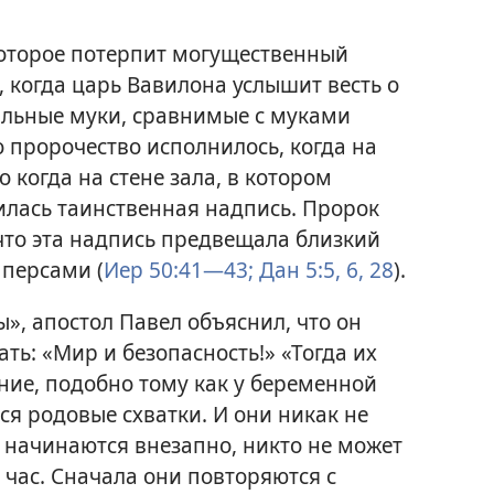
которое потерпит могущественный
, когда царь Вавилона услышит весть о
сильные муки, сравнимые с муками
 пророчество исполнилось, когда на
 когда на стене зала, в котором
илась таинственная надпись. Пророк
что эта надпись предвещала близкий
персами (
Иер 50:41—43;
Дан 5:5, 6,
28
).
», апостол Павел объяснил, что он
ать: «Мир и безопасность!» «Тогда их
ние, подобно тому как у беременной
 родовые схватки. И они никак не
и начинаются внезапно, никто не может
 час. Сначала они повторяются с