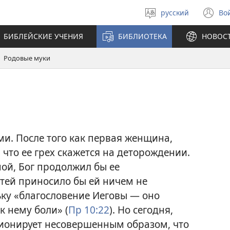
русский
Во
Выберите
(о
язык
в
БИБЛЕЙСКИЕ УЧЕНИЯ
БИБЛИОТЕКА
НОВОС
н
ок
Родовые муки
ми. После того как первая женщина,
, что ее грех скажется на деторождении.
ной, Бог продолжил бы ее
етей приносило бы ей ничем не
ку «благословение Иеговы — оно
к нему боли» (
Пр 10:22
). Но сегодня,
ционирует несовершенным образом, что