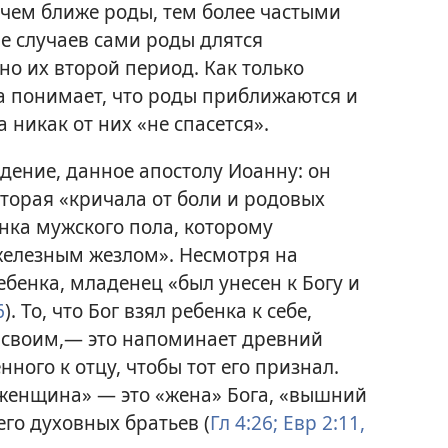
чем ближе роды, тем более частыми
ве случаев сами роды длятся
но их второй период. Как только
а понимает, что роды приближаются и
 никак от них «не спасется».
дение, данное апостолу Иоанну: он
торая «кричала от боли и родовых
енка мужского пола, которому
железным жезлом». Несмотря на
бенка, младенец «был унесен к Богу и
6
). То, что Бог взял ребенка к себе,
го своим,— это напоминает древний
ого к отцу, чтобы тот его признал.
 «женщина» — это «жена» Бога, «вышний
его духовных братьев (
Гл 4:26;
Евр 2:11,