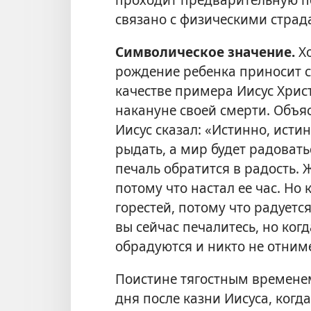
связано с физическими страд
Символическое значение.
Хо
рождение ребенка приносит сч
качестве примера Иисус Христ
накануне своей смерти. Объяс
Иисус сказал: «Истинно, исти
рыдать, а мир будет радовать
печаль обратится в радость. 
потому что настал ее час. Но
горестей, потому что радуется
вы сейчас печалитесь, но ког
обрадуются и никто не отниме
Поистине тягостным временем
дня после казни Иисуса, когда