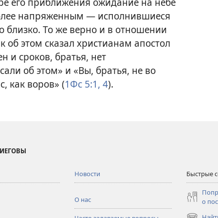
ере его приближения ожидание на небе
 более напряженным — исполнившиеся
о близко. То же верно и в отношении
к об этом сказал христианам апостол
н и сроков, братья, нет
али об этом» и «Вы, братья, не во
с, как воров» (
1Фс 5:1,
4
).
 ИЕГОВЫ
Новости
Быстрые 
Попр
О нас
о по
Найт