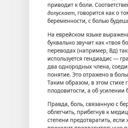
приводит к боли. Соответствен
допускает
, говорится как о то
беременности, с болью будешь
На еврейском языке выражени
буквально звучит как «твоя б
переводах (например, Вд) так
используется гендиадис — гр
два однородных члена, соед
понятие. Это отражено в боль
Таким образом, в этом стихе 
плодовитости, а об усилении 
Правда, боль, связанную с б
облегчить, прибегнув к меди
степени предотвратить, если
проходит предварительную п