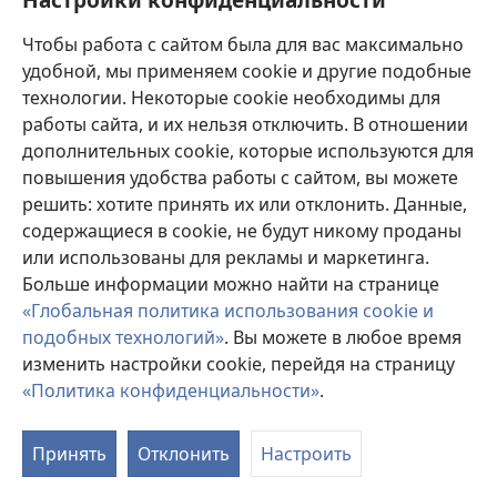
Пожертвования
(открывается
Чтобы работа с сайтом была для вас максимально
в
новом
удобной, мы применяем cookie и другие подобные
ОНЛАЙН-БИБЛИОТЕКА Сторожевой башни
(открывается
окне)
технологии. Некоторые cookie необходимы для
в
работы сайта, и их нельзя отключить. В отношении
®
JW Hub
новом
(открывается
дополнительных cookie, которые используются для
окне)
в
®
повышения удобства работы с сайтом, вы можете
JW Library
новом
окне)
решить: хотите принять их или отклонить. Данные,
Watchtower Library
содержащиеся в cookie, не будут никому проданы
или использованы для рекламы и маркетинга.
Больше информации можно найти на странице
«Глобальная политика использования cookie и
подобных технологий»
. Вы можете в любое время
Copyright
© 2026 Watch Tower Bible and Tract Society of Pennsylvania.
УСЛОВИЯ ИСПОЛЬЗОВАНИЯ
|
ПОЛИТИКА
изменить настройки cookie, перейдя на страницу
КОНФИДЕНЦИАЛЬНОСТИ
|
НАСТРОЙКИ
«Политика конфиденциальности»
.
КОНФИДЕНЦИАЛЬНОСТИ
Принять
Отклонить
Настроить