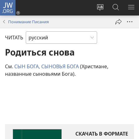
JW.ORG
Войти
(открывается
Изменить
Поиск
ПО
в
язык
по
М
Понимание Писания
новом
сайта
jw.org
окне)
ЧИТАТЬ
Родиться снова
См.
СЫН БОГА, СЫНОВЬЯ БОГА
(Христиане,
названные сыновьями Бога).
СКАЧАТЬ В ФОРМАТЕ