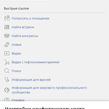
Быстрые ссылки
Попросить о посещении
Найти встречи
(открывается
в
Найти конгрессы
(открывается
новом
в
окне)
Новое
новом
окне)
Видео
Видео с тифлокомментариями
Поиск
Информация для врачей
Информация для мирового профессионального
сообщества
Справка
Настройки конфиденциальности