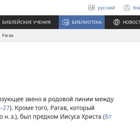
русский
Во
Выберите
(о
язык
в
БИБЛЕЙСКИЕ УЧЕНИЯ
БИБЛИОТЕКА
НОВОС
н
ок
Рагав
вязующее звено в родовой линии между
—27
). Кроме того, Рагав, который
н. э.), был предком Иисуса Христа (
Бт