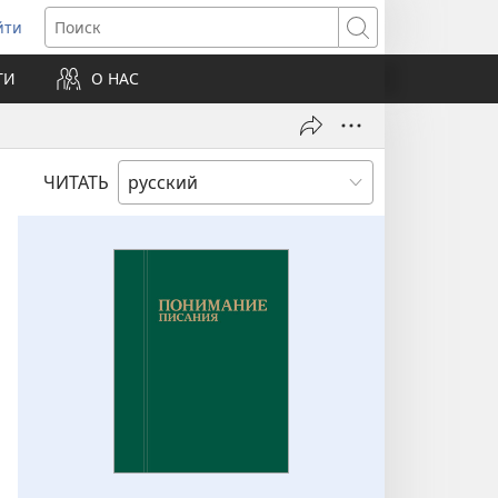
йти
ткрывается
Поиск
ТИ
О НАС
овом
не)
ЧИТАТЬ