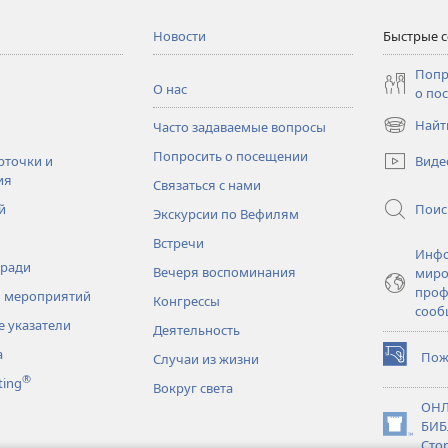
Новости
Быстрые 
Попр
О нас
о по
Найт
Часто задаваемые вопросы
(открывае
в
Попросить о посещении
Виде
рточки и
новом
ия
Связаться с нами
окне)
Поис
й
Экскурсии по Вефилям
Встречи
Инфо
тради
Вечеря воспоминания
миро
проф
 мероприятий
Конгрессы
сооб
 указатели
Деятельность
а
Пож
Случаи из жизни
(открывае
®
ting
в
Вокруг света
новом
ОНЛ
окне)
БИБ
(открывае
Сто