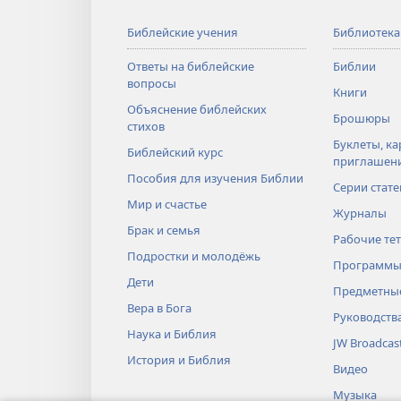
Библейские учения
Библиотека
Ответы на библейские
Библии
вопросы
Книги
Объяснение библейских
Брошюры
стихов
Буклеты, ка
Библейский курс
приглашен
Пособия для изучения Библии
Серии стате
Мир и счастье
Журналы
Брак и семья
Рабочие те
Подростки и молодёжь
Программы
Дети
Предметные
Вера в Бога
Руководств
Наука и Библия
JW Broadcas
История и Библия
Видео
Музыка