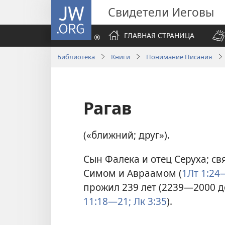
JW.ORG
Свидетели Иеговы
ГЛАВНАЯ СТРАНИЦА
Библиотека
Книги
Понимание Писания
Рагав
(«ближний; друг»).
Сын Фалека и отец Серуха; с
Симом и Авраамом (
1Лт 1:24
прожил 239 лет (2239—2000 до 
11:18—21;
Лк 3:35
).