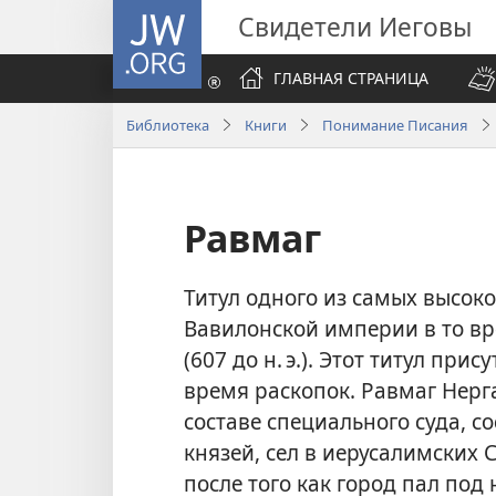
JW.ORG
Свидетели Иеговы
ГЛАВНАЯ СТРАНИЦА
Библиотека
Книги
Понимание Писания
Равмаг
Титул одного из самых высок
Вавилонской империи в то вр
(607 до н. э.). Этот титул при
время раскопок. Равмаг Нерг
составе специального суда, с
князей, сел в иерусалимских 
после того как город пал под