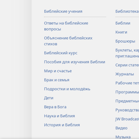
Библейские учения
Библиотека
Ответы на библейские
Библии
вопросы
Книги
Объяснение библейских
Брошюры
стихов
Буклеты, ка
Библейский курс
приглашен
Пособия для изучения Библии
Серии стате
Мир и счастье
Журналы
Брак и семья
Рабочие те
Подростки и молодёжь
Программы
Дети
Предметные
Вера в Бога
Руководств
Наука и Библия
JW Broadcas
История и Библия
Видео
Музыка