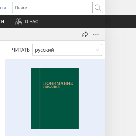
йти
ткрывается
Поиск
ТИ
О НАС
овом
не)
ЧИТАТЬ