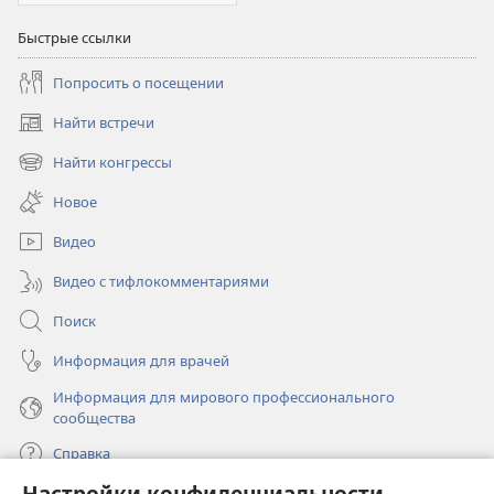
Быстрые ссылки
Попросить о посещении
Найти встречи
(открывается
в
Найти конгрессы
(открывается
новом
в
окне)
Новое
новом
окне)
Видео
Видео с тифлокомментариями
Поиск
Информация для врачей
Информация для мирового профессионального
сообщества
Справка
Настройки конфиденциальности