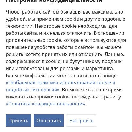
Пожертвования
(открывается
Чтобы работа с сайтом была для вас максимально
в
новом
удобной, мы применяем cookie и другие подобные
ОНЛАЙН-БИБЛИОТЕКА Сторожевой башни
(открывается
окне)
технологии. Некоторые cookie необходимы для
в
работы сайта, и их нельзя отключить. В отношении
®
JW Hub
новом
(открывается
дополнительных cookie, которые используются для
окне)
в
®
повышения удобства работы с сайтом, вы можете
JW Library
новом
окне)
решить: хотите принять их или отклонить. Данные,
Watchtower Library
содержащиеся в cookie, не будут никому проданы
или использованы для рекламы и маркетинга.
Больше информации можно найти на странице
«Глобальная политика использования cookie и
подобных технологий»
. Вы можете в любое время
Copyright
© 2026 Watch Tower Bible and Tract Society of Pennsylvania.
УСЛОВИЯ ИСПОЛЬЗОВАНИЯ
|
ПОЛИТИКА
изменить настройки cookie, перейдя на страницу
КОНФИДЕНЦИАЛЬНОСТИ
|
НАСТРОЙКИ
«Политика конфиденциальности»
.
КОНФИДЕНЦИАЛЬНОСТИ
Принять
Отклонить
Настроить