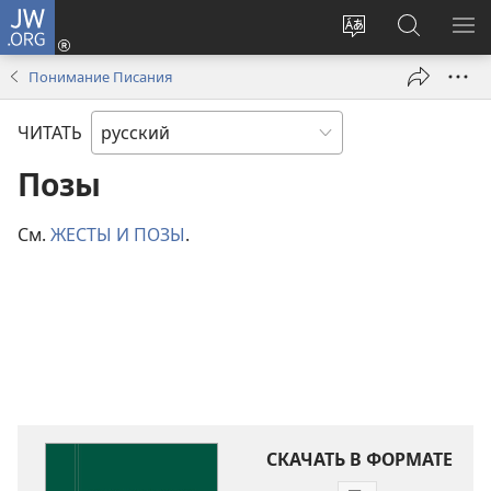
JW.ORG
Войти
(открывается
Изменить
Поиск
ПО
в
язык
по
М
Понимание Писания
новом
сайта
jw.org
окне)
ЧИТАТЬ
Позы
См.
ЖЕСТЫ И ПОЗЫ
.
СКАЧАТЬ В ФОРМАТЕ