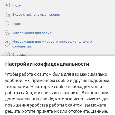
окне)
Видео
Видео с тифлокомментариями
Поиск
Информация для врачей
Информация для мирового профессионального
сообщества
Справка
Настройки конфиденциальности
Пожертвования
(открывается
Чтобы работа с сайтом была для вас максимально
в
новом
удобной, мы применяем cookie и другие подобные
ОНЛАЙН-БИБЛИОТЕКА Сторожевой башни
(открывается
окне)
технологии. Некоторые cookie необходимы для
в
работы сайта, и их нельзя отключить. В отношении
®
JW Hub
новом
(открывается
дополнительных cookie, которые используются для
окне)
в
®
повышения удобства работы с сайтом, вы можете
JW Library
новом
окне)
решить: хотите принять их или отклонить. Данные,