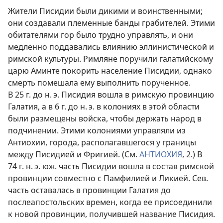
Жители Писидии были дикими и воинственными;
они создавали племенные банды грабителей. Этими
обитателями гор было трудно управлять, и они
медленно поддавались влиянию эллинистической и
римской культуры. Римляне поручили галатийскому
царю Аминте покорить население Писидии, однако
смерть помешала ему выполнить порученное.
В 25 г. до н. э. Писидия вошла в римскую провинцию
Галатия, а в 6 г. до н. э. в колониях в этой области
были размещены войска, чтобы держать народ в
подчинении. Этими колониями управляли из
Антиохии, города, располагавшегося у границы
между Писидией и Фригией. (См.
АНТИОХИЯ
, 2.) В
74 г. н. э. юж. часть Писидии вошла в состав римской
провинции совместно с Памфилией и Ликией. Сев.
часть оставалась в провинции Галатия до
послеапостольских времен, когда ее присоединили
к новой провинции, получившей название Писидия.