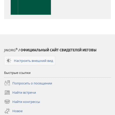
Писания
®
JW.ORG
/ ОФИЦИАЛЬНЫЙ САЙТ СВИДЕТЕЛЕЙ ИЕГОВЫ
Настроить внешний вид
Быстрые ссылки
Попросить о посещении
Найти встречи
(открывается
в
Найти конгрессы
(открывается
новом
в
окне)
Новое
новом