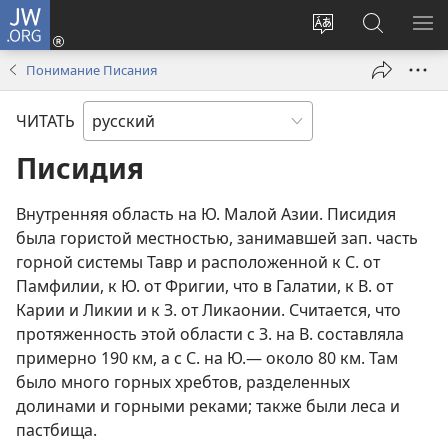
JW.ORG
Войти
(открывается
Изменить
Поиск
ПО
в
язык
по
М
Понимание Писания
новом
сайта
jw.org
окне)
ЧИТАТЬ
Писидия
Внутренняя область на Ю. Малой Азии. Писидия
была гористой местностью, занимавшей зап. часть
горной системы Тавр и расположенной к С. от
Памфилии, к Ю. от Фригии, что в Галатии, к В. от
Карии и Ликии и к З. от Ликаонии. Считается, что
протяженность этой области с З. на В. составляла
примерно 190 км, а с С. на Ю.— около 80 км. Там
было много горных хребтов, разделенных
долинами и горными реками; также были леса и
пастбища.