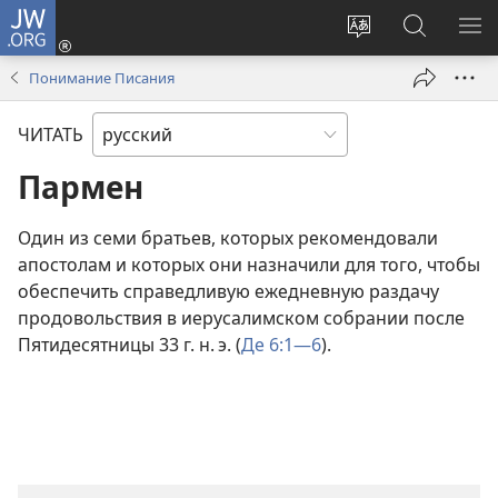
JW.ORG
Войти
(открывается
Изменить
Поиск
ПО
в
язык
по
М
Понимание Писания
новом
сайта
jw.org
окне)
ЧИТАТЬ
Пармен
Один из семи братьев, которых рекомендовали
апостолам и которых они назначили для того, чтобы
обеспечить справедливую ежедневную раздачу
продовольствия в иерусалимском собрании после
Пятидесятницы 33 г. н. э. (
Де 6:1—6
).