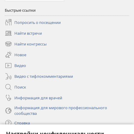
Быстрые ссылки
Попросить о посещении
Найти встречи
(открывается
в
Найти конгрессы
(открывается
новом
в
окне)
Новое
новом
окне)
Видео
Видео с тифлокомментариями
Поиск
Информация для врачей
Информация для мирового профессионального
сообщества
Справка
Настройки конфиденциальности