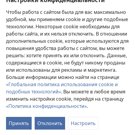
Пожертвования
(открывается
Чтобы работа с сайтом была для вас максимально
в
новом
удобной, мы применяем cookie и другие подобные
ОНЛАЙН-БИБЛИОТЕКА Сторожевой башни
(открывается
окне)
технологии. Некоторые cookie необходимы для
в
работы сайта, и их нельзя отключить. В отношении
®
JW Hub
новом
(открывается
дополнительных cookie, которые используются для
окне)
в
®
повышения удобства работы с сайтом, вы можете
JW Library
новом
окне)
решить: хотите принять их или отклонить. Данные,
Watchtower Library
содержащиеся в cookie, не будут никому проданы
или использованы для рекламы и маркетинга.
Больше информации можно найти на странице
«Глобальная политика использования cookie и
подобных технологий»
. Вы можете в любое время
Copyright
© 2026 Watch Tower Bible and Tract Society of Pennsylvania.
УСЛОВИЯ ИСПОЛЬЗОВАНИЯ
|
ПОЛИТИКА
изменить настройки cookie, перейдя на страницу
КОНФИДЕНЦИАЛЬНОСТИ
|
НАСТРОЙКИ
«Политика конфиденциальности»
.
КОНФИДЕНЦИАЛЬНОСТИ
Принять
Отклонить
Настроить