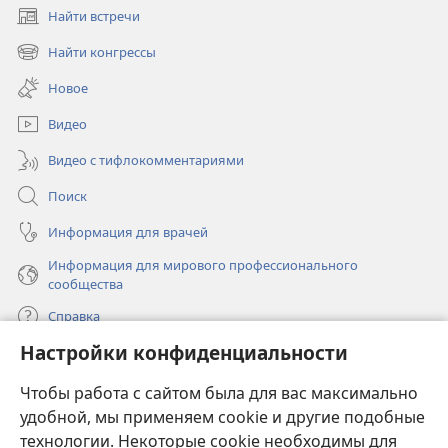
Найти встречи
(открывается
в
Найти конгрессы
(открывается
новом
в
окне)
Новое
новом
окне)
Видео
Видео с тифлокомментариями
Поиск
Информация для врачей
Информация для мирового профессионального
сообщества
Справка
Настройки конфиденциальности
Пожертвования
(открывается
Чтобы работа с сайтом была для вас максимально
в
новом
удобной, мы применяем cookie и другие подобные
ОНЛАЙН-БИБЛИОТЕКА Сторожевой башни
(открывается
окне)
технологии. Некоторые cookie необходимы для