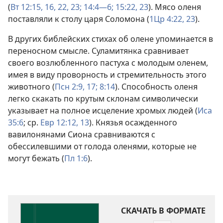
(
Вт 12:15, 16,
22, 23;
14:4—6;
15:22, 23
). Мясо оленя
поставляли к столу царя Соломона (
1Цр 4:22, 23
).
В других библейских стихах об олене упоминается в
переносном смысле. Суламитянка сравнивает
своего возлюбленного пастуха с молодым оленем,
имея в виду проворность и стремительность этого
животного (
Псн 2:9,
17;
8:14
). Способность оленя
легко скакать по крутым склонам символически
указывает на полное исцеление хромых людей (
Иса
35:6
; ср.
Евр 12:12, 13
). Князья осажденного
вавилонянами Сиона сравниваются с
обессилевшими от голода оленями, которые не
могут бежать (
Пл 1:6
).
СКАЧАТЬ В ФОРМАТЕ