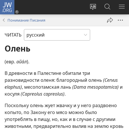
JW.ORG
Войти
(открывается
Изменить
Поиск
ПО
в
язык
по
М
Понимание Писания
новом
сайта
jw.org
окне)
ЧИТАТЬ
Олень
(евр.
айа́л
).
В древности в Палестине обитали три
разновидности оленя: благородный олень
(Cervus
elaphus)
, месопотамская лань
(Dama mesopotamica)
и
косуля
(Capreolus capreolus)
.
Поскольку олень жует жвачку и у него раздвоено
копыто, по Закону его мясо можно было
употреблять в пищу, но, как и в случае с другими
животными, предварительно вылив на землю кровь