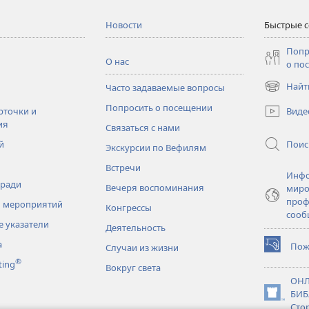
Новости
Быстрые 
Попр
О нас
о по
Найт
Часто задаваемые вопросы
(открывае
в
Попросить о посещении
Виде
рточки и
новом
ия
Связаться с нами
окне)
Поис
й
Экскурсии по Вефилям
Встречи
Инфо
тради
Вечеря воспоминания
миро
проф
 мероприятий
Конгрессы
сооб
 указатели
Деятельность
а
Пож
Случаи из жизни
(открывае
®
ting
в
Вокруг света
новом
ОНЛ
окне)
БИБ
(открывае
Сто