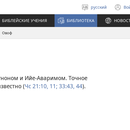
русский
Во
Выберите
(о
язык
в
БИБЛЕЙСКИЕ УЧЕНИЯ
БИБЛИОТЕКА
НОВОС
н
ок
Овоф
уноном и Ийе-Аваримом. Точное
звестно (
Чс 21:10, 11;
33:43, 44
).