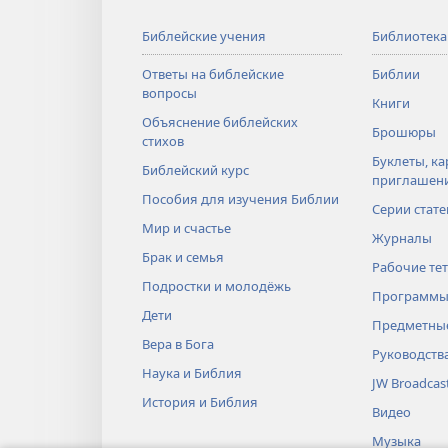
Библейские учения
Библиотека
Ответы на библейские
Библии
вопросы
Книги
Объяснение библейских
Брошюры
стихов
Буклеты, ка
Библейский курс
приглашен
Пособия для изучения Библии
Серии стате
Мир и счастье
Журналы
Брак и семья
Рабочие те
Подростки и молодёжь
Программы
Дети
Предметные
Вера в Бога
Руководств
Наука и Библия
JW Broadcas
История и Библия
Видео
Музыка