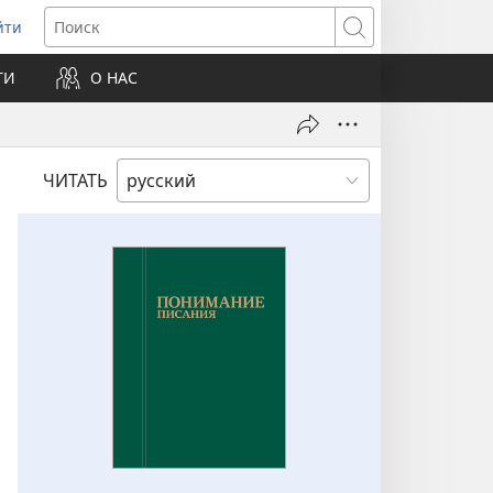
йти
ткрывается
Поиск
ТИ
О НАС
овом
не)
ЧИТАТЬ