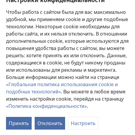
Пожертвования
(открывается
Чтобы работа с сайтом была для вас максимально
в
новом
удобной, мы применяем cookie и другие подобные
ОНЛАЙН-БИБЛИОТЕКА Сторожевой башни
(открывается
окне)
технологии. Некоторые cookie необходимы для
в
работы сайта, и их нельзя отключить. В отношении
®
JW Hub
новом
(открывается
дополнительных cookie, которые используются для
окне)
в
®
повышения удобства работы с сайтом, вы можете
JW Library
новом
окне)
решить: хотите принять их или отклонить. Данные,
Watchtower Library
содержащиеся в cookie, не будут никому проданы
или использованы для рекламы и маркетинга.
Больше информации можно найти на странице
«Глобальная политика использования cookie и
подобных технологий»
. Вы можете в любое время
Copyright
© 2026 Watch Tower Bible and Tract Society of Pennsylvania.
УСЛОВИЯ ИСПОЛЬЗОВАНИЯ
|
ПОЛИТИКА
изменить настройки cookie, перейдя на страницу
КОНФИДЕНЦИАЛЬНОСТИ
|
НАСТРОЙКИ
«Политика конфиденциальности»
.
КОНФИДЕНЦИАЛЬНОСТИ
Принять
Отклонить
Настроить