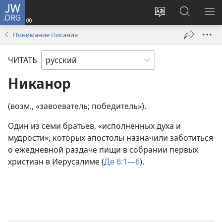
JW.ORG
Войти
(открывается
Изменить
Поиск
ПО
в
язык
по
М
Понимание Писания
новом
сайта
jw.org
окне)
ЧИТАТЬ
Никанор
(возм., «завоеватель; победитель»).
Один из семи братьев, «исполненных духа и
мудрости», которых апостолы назначили заботиться
о ежедневной раздаче пищи в собрании первых
христиан в Иерусалиме (
Де 6:1—6
).