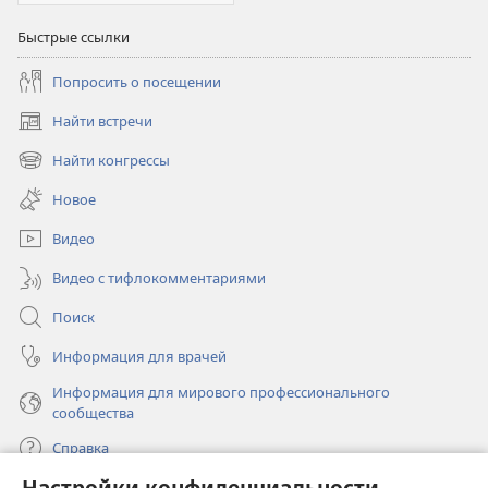
Быстрые ссылки
Попросить о посещении
Найти встречи
(открывается
в
Найти конгрессы
(открывается
новом
в
окне)
Новое
новом
окне)
Видео
Видео с тифлокомментариями
Поиск
Информация для врачей
Информация для мирового профессионального
сообщества
Справка
Настройки конфиденциальности