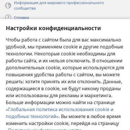
Информация для мирового профессионального
сообщества
Справка
Настройки конфиденциальности
Пожертвования
(открывается
Чтобы работа с сайтом была для вас максимально
в
новом
удобной, мы применяем cookie и другие подобные
ОНЛАЙН-БИБЛИОТЕКА Сторожевой башни
(открывается
окне)
технологии. Некоторые cookie необходимы для
в
работы сайта, и их нельзя отключить. В отношении
®
JW Hub
новом
(открывается
дополнительных cookie, которые используются для
окне)
в
®
повышения удобства работы с сайтом, вы можете
JW Library
новом
окне)
решить: хотите принять их или отклонить. Данные,
Watchtower Library
содержащиеся в cookie, не будут никому проданы
или использованы для рекламы и маркетинга.
Больше информации можно найти на странице
«Глобальная политика использования cookie и
подобных технологий»
. Вы можете в любое время
Copyright
© 2026 Watch Tower Bible and Tract Society of Pennsylvania.
УСЛОВИЯ ИСПОЛЬЗОВАНИЯ
|
ПОЛИТИКА
изменить настройки cookie, перейдя на страницу
КОНФИДЕНЦИАЛЬНОСТИ
|
НАСТРОЙКИ