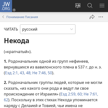
JW.ORG
Войти
(открывается
Изменить
Поиск
ПО
в
язык
по
М
Понимание Писания
новом
сайта
jw.org
окне)
ЧИТАТЬ
Некода
(«крапчатый»).
1.
Родоначальник одной из групп нефинеев,
вернувшихся из вавилонского плена в 537 г. до н. э.
(
Езд 2:1,
43,
48;
Не 7:46,
50
).
2.
Родоначальник группы людей, которые не могли
сказать, «из какого они рода и ведут ли свое
происхождение от Израиля» (
Езд 2:59, 60;
Не 7:61,
62
). Поскольку в этих стихах Некода упоминается
наряду с Делаией и Товией, чьи имена не