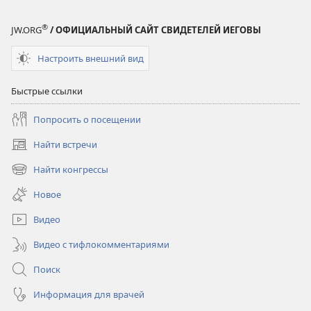
®
JW.ORG
/ ОФИЦИАЛЬНЫЙ САЙТ СВИДЕТЕЛЕЙ ИЕГОВЫ
Настроить внешний вид
Быстрые ссылки
Попросить о посещении
Найти встречи
(открывается
в
Найти конгрессы
(открывается
новом
в
окне)
Новое
новом
окне)
Видео
Видео с тифлокомментариями
Поиск
Информация для врачей