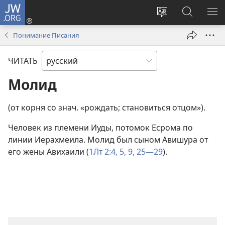
JW.ORG
Войти
(открывается
Изменить
Поиск
ПО
в
язык
по
М
Понимание Писания
новом
сайта
jw.org
окне)
ЧИТАТЬ
Молид
(от корня со знач. «рождать; становиться отцом»).
Человек из племени Иуды, потомок Есрома по
линии Иерахмеила. Молид был сыном Авишура от
его жены Авихаили (
1Лт 2:4, 5,
9,
25—29
).