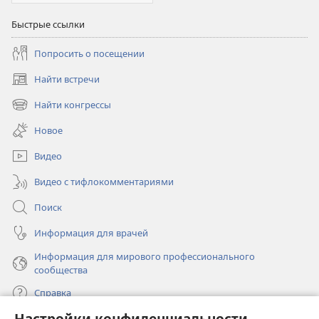
Быстрые ссылки
Попросить о посещении
Найти встречи
(открывается
в
Найти конгрессы
(открывается
новом
в
окне)
Новое
новом
окне)
Видео
Видео с тифлокомментариями
Поиск
Информация для врачей
Информация для мирового профессионального
сообщества
Справка
Настройки конфиденциальности