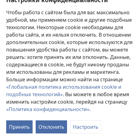
Пожертвования
(открывается
Чтобы работа с сайтом была для вас максимально
в
новом
удобной, мы применяем cookie и другие подобные
ОНЛАЙН-БИБЛИОТЕКА Сторожевой башни
(открывается
окне)
технологии. Некоторые cookie необходимы для
в
работы сайта, и их нельзя отключить. В отношении
®
JW Hub
новом
(открывается
дополнительных cookie, которые используются для
окне)
в
®
повышения удобства работы с сайтом, вы можете
JW Library
новом
окне)
решить: хотите принять их или отклонить. Данные,
Watchtower Library
содержащиеся в cookie, не будут никому проданы
или использованы для рекламы и маркетинга.
Больше информации можно найти на странице
«Глобальная политика использования cookie и
подобных технологий»
. Вы можете в любое время
Copyright
© 2026 Watch Tower Bible and Tract Society of Pennsylvania.
УСЛОВИЯ ИСПОЛЬЗОВАНИЯ
|
ПОЛИТИКА
изменить настройки cookie, перейдя на страницу
КОНФИДЕНЦИАЛЬНОСТИ
|
НАСТРОЙКИ
«Политика конфиденциальности»
.
КОНФИДЕНЦИАЛЬНОСТИ
Принять
Отклонить
Настроить